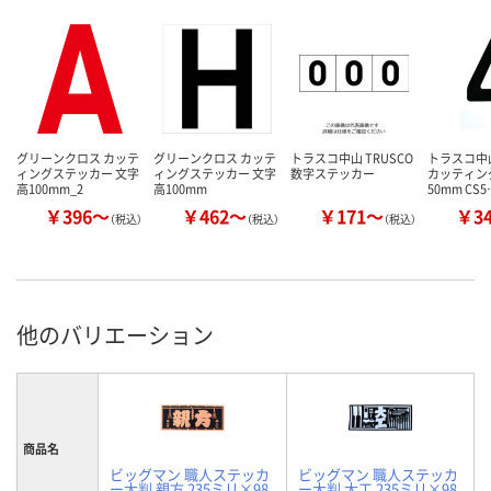
グリーンクロス カッテ
グリーンクロス カッテ
トラスコ中山 TRUSCO
トラスコ中山
ィングステッカー 文字
ィングステッカー 文字
数字ステッカー
カッティン
高100mm_2
高100mm
50mm CS5
￥396～
￥462～
￥171～
￥3
（税込）
（税込）
（税込）
他のバリエーション
商品名
ビッグマン 職人ステッカ
ビッグマン 職人ステッカ
ー大判 親方 235ミリ×98
ー大判 大工 235ミリ×98