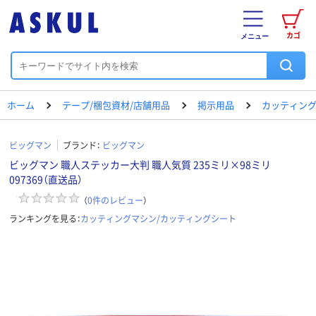
カゴ
メニュー
ホーム
テープ/梱包資材/店舗用品
掲示用品
カッティング
ビッグマン
ブランド：
ビッグマン
ビッグマン 職人ステッカー大判 職人気質 235ミリ×98ミリ
097369（直送品）
（
0
件のレビュー
）
ランキングを見る：
カッティングマシン/カッティングシート