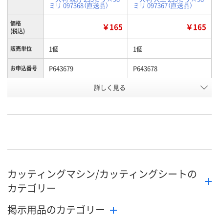
ミリ 097368（直送品）
ミリ 097367（直送品）
価格
￥165
￥165
(税込)
1個
1個
販売単位
P643679
P643678
お申込番号
詳しく見る
あり
あり
在庫
8月24日（月）
8月24日（月）
お届け日
数量
数量
カゴへ
カゴへ
カッティングマシン/カッティングシートの
カテゴリー
掲示用品のカテゴリー