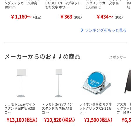
ングステッカー 文字高
DAIDOHANT マグネット
ングステッカー 文字高
D
100mm
切り文字 ホワ…
100mm_2
切
￥1,160～
￥363
￥434～
（税込）
（税込）
（税込）
ランキングをもっと見る
メーカーからのおすすめ商品
スポンサー
テラモト 2wayサイン
テラモト 2wayサイン
ライオン事務器 マグネ
アスカ 
スタンド 案内板 A3ヨ
スタンド 案内板 A4ヨ
ットクリップ CS-3 1セ
ックボー
コ …
コ …
ッ…
プ Ｍサ
¥13,100（税込）
¥10,820（税込）
¥1,590（税込）
¥6,