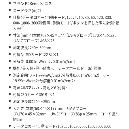
ブランド：Kenis（ケニス）
コード長さ(m)：1
仕様：データロガー：自動モード/1、2、5、10、30、60、120、300、
600、1800、3600秒間隔、手動モード/ボタンを押した際に計測・最
大99回
寸法(mm)：（本体）68×45×177、（UV-Aプローブ）170×45×32、
（UV-Cプローブ）Φ38×25
測定波長：240～390nm
付属品：SDカード（2GB）×1
分解能：0.001mW/cm2、0.01mW/cm2
機能：最大値・最小値表示 データホールド 0点調整
測定範囲：0～1.999mW/cm2（分解能0.001mW/cm2） 0～
19.99mW/cm2（分解能0.01mW/cm2）
電源：単3アルカリ電池×6（付属）
付属：SDカード（8GB）×1
測定波長域：240～390nm
大きさ：本体/68×45×177mm UV-Aプロー
ブ/170×45×32mm UV-Cプローブ/38φ×25mm コード長/
約1m
データロガー：自動モード/1、2、5、10、30、60、120、300、600、