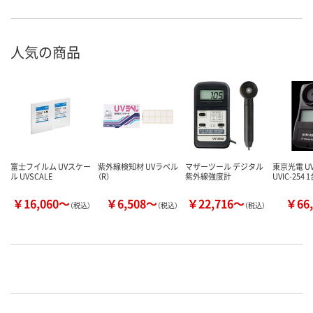
人気の商品
富士フイルム UVスケー
紫外線検知材 UVラベル
マザーツール デジタル
東京光電 U
ル UVSCALE
（R）
紫外線強度計
UVIC-254
￥16,060～
￥6,508～
￥22,716～
￥66,
（税込）
（税込）
（税込）