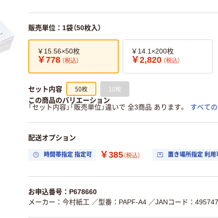
販売単位：1袋（50枚入）
￥15.56×50枚
￥14.1×200枚
￥778
￥2,820
（税込）
（税込）
50枚
10枚
セット内容
この商品のバリエーション
「セット内容」「販売単位」違いで 全3商品 あります。
すべての
配送オプション
￥385
時間帯指定 指定可
置き場所指定 利用
（税込）
お申込番号：P678660
メーカー：今村紙工
／型番：PAPF-A4
／JANコード：4957470