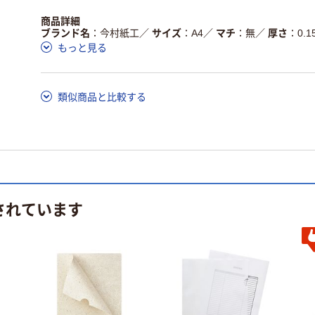
商品詳細
ブランド名
今村紙工
／
サイズ
A4
／
マチ
無
／
厚さ
0.
もっと見る
類似商品と比較する
されています