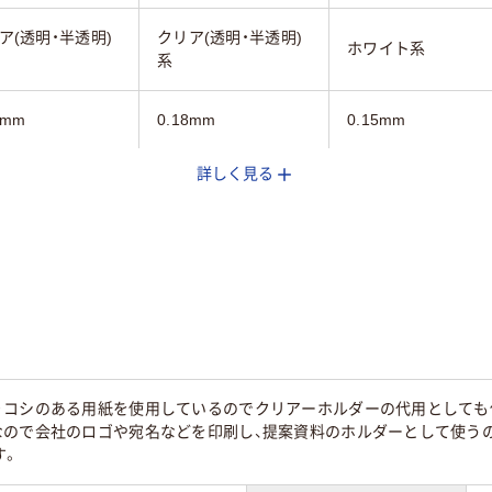
ア(透明・半透明)
クリア(透明・半透明)
ホワイト系
系
8mm
0.18mm
0.15mm
詳しく見る
A4
A4
なし
なし
タテ
タテ
本体：上質紙、窓：
PP
ロハン
りコシのある用紙を使用しているのでクリアーホルダーの代用としても
なので会社のロゴや宛名などを印刷し、提案資料のホルダーとして使う
30枚
す。