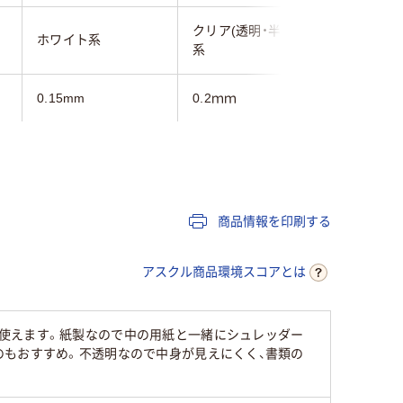
クリア(透明・半透明)
クリア(透
ホワイト系
系
系
0.15mm
0.2ｍｍ
1.3mm
A4
A4サイズ
A4タテ
なし
なし
あり
商品情報を印刷する
タテ
タテ
タテ
アスクル商品環境スコアとは
セ
本体：上質紙、窓：セ
PP
ロハン
使えます。紙製なので中の用紙と一緒にシュレッダー
のもおすすめ。不透明なので中身が見えにくく、書類の
30枚
100枚