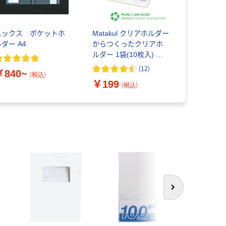
ニックス ポケットホ
Matakul クリアホルダー
ダー A4
からつくったクリアホ
ルダー 1袋(10枚入) リ
ヒトラブ×アスクル共同
(
12
)
￥840~
企画 オリジナル
（税込）
￥199
（税込）
次へ