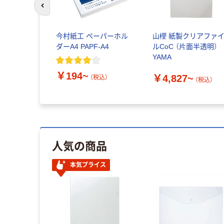
前のスライドへ
今村紙工 ペーパーホル
山櫻 紙製クリアファ
ダーA4 PAPF-A4
ルCoC （片面半透明）
YAMA
￥194~
￥4,827~
（税込）
（税込）
人気の商品
本気プライス