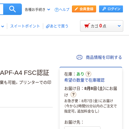
ヘルプ
各種お手続き
0
スイートポイント
あとで買う
カゴ
点
商品情報を印刷する
PF-A4 FSC認証
在庫：
あり
希望の数量で在庫確認
廃棄も可能。プリンターでの印
お届け日：
8月8日（土）
にお届
け
お急ぎ便：8月7日（金）にお届け
（今から2時間55分以内のご注文で
指定可。追加料金なし）
お届け先：