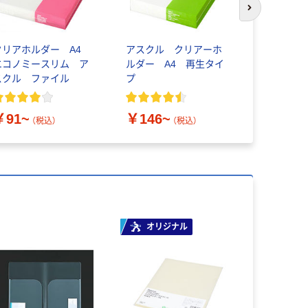
次のスライド
クリアホルダー A4
アスクル クリアーホ
リヒトラブ
エコノミースリム ア
ルダー A4 再生タイ
ー F501 
スクル ファイル
プ
枚入×3）
￥3,756
￥91~
￥146~
（税込）
（税込）
オリジナル