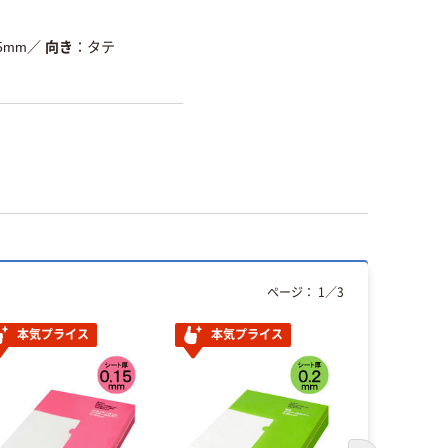
15mm
／
向き
タテ
ページ：
1
／
3
本気プライス
本気プライス