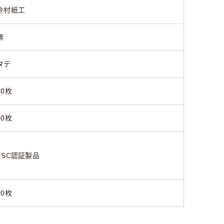
今村紙工
無
タテ
50枚
30枚
FSC認証製品
50枚