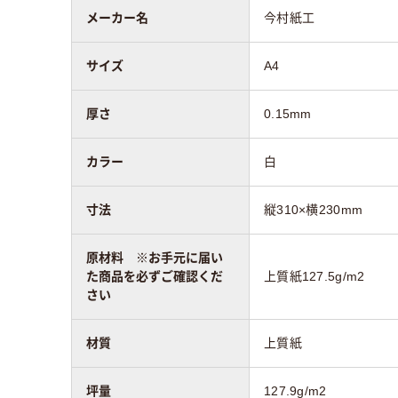
メーカー名
今村紙工
サイズ
A4
厚さ
0.15mm
カラー
白
寸法
縦310×横230mm
原材料 ※お手元に届い
た商品を必ずご確認くだ
上質紙127.5g/m2
さい
材質
上質紙
坪量
127.9g/m2