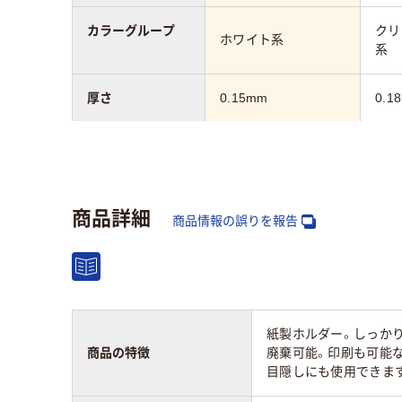
カラーグループ
クリ
ホワイト系
系
厚さ
0.15mm
0.1
サイズ
A4
A4
マチの有無
なし
なし
商品詳細
商品情報の誤りを報告
向き
タテ
タテ
材質
上質紙
PP
紙製ホルダー。しっか
商品の特徴
廃棄可能。印刷も可能
とじ枚数
30枚
目隠しにも使用できま