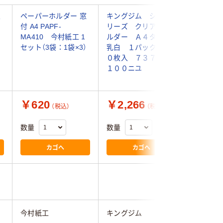
窓
ペーパーホルダー 窓
キングジム シンプ
キングジ
付 A4 PAPF-
リーズ クリアーホ
ーハード
MA410 今村紙工 1
ルダー Ａ４タテ
明（マチ
セット（3袋：1袋×3）
乳白 １パック１０
テ 乳白
０枚入 ７３７ＳＰ-
ニユ
１００ニユ
￥620
￥2,266
￥294
（税込）
（税込）
数量
数量
数量
カゴへ
カゴへ
3.5
今村紙工
キングジム
キングジ