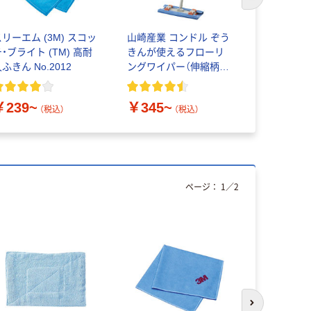
次のスライド
リーエム (3M) スコッ
山崎産業 コンドル ぞう
ストリック
・ブライト (TM) 高耐
きんが使えるフローリ
抗菌マイク
ふきん No.2012
ングワイパー（伸縮柄）
ークロス 1
水拭きモップ フローリ
入）
ングワイパー 雑巾がけ
￥239~
￥345~
￥2,495
（税込）
（税込）
ページ：
1
／
2
本気プ
次のスライド