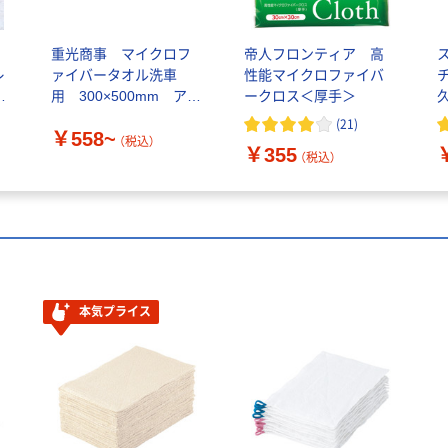
重光商事 マイクロフ
帝人フロンティア 高
ス
レ
ァイバータオル洗車
性能マイクロファイバ
チ
m
用 300×500mm アス
ークロス＜厚手＞
久
クル限定
(
21
)
￥558~
（税込）
￥355
（税込）
本気プライス