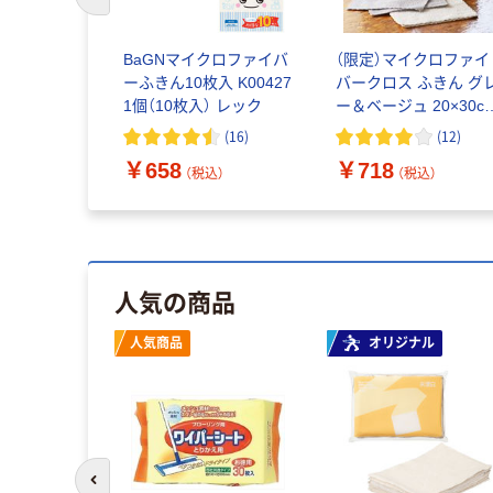
前のスライドへ
クルワイパ
BaGNマイクロファイバ
（限定）マイクロファイ
 ドライシー
ーふきん10枚入 K00427
バークロス ふきん グ
ワイパー ハ
1個（10枚入） レック
ー＆ベージュ 20×30c
プ
1箱（20枚入） オリジナ
(
16
)
(
12
)
ル
￥658
￥718
税込）
（税込）
（税込）
人気の商品
ル
人気商品
オリジナル
前のスライドへ