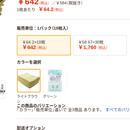
￥642
／￥584（税抜き）
（税込）
￥64.2
1枚あたり
（税込）
販売単位：1パック（10枚入）
￥64.2×10枚
￥58.67×30枚
￥642
￥1,760
（税込）
（税込）
カラーを選択
ライトブラウ
グリーン
ン
この商品のバリエーション
「カラー」「販売単位」違いで 全3商品 あります。
すべてのバリ
配送オプション