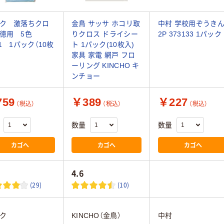
ク 激落ちクロ
金鳥 サッサ ホコリ取
中村 学校用ぞうき
お徳用 5色
りクロス ドライシー
2P 373133 1パック
61 1パック（10枚
ト 1パック(10枚入)
家具 家電 網戸 フロ
ーリング KINCHO キ
ンチョー
59
￥389
￥227
（税込）
（税込）
（税込）
数量
数量
カゴへ
カゴへ
カゴへ
4.6
(29)
(10)
ク
KINCHO（金鳥）
中村