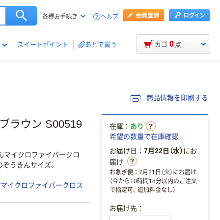
ヘルプ
各種お手続き
0
スイートポイント
あとで買う
カゴ
点
商品情報を印刷する
ラウン S00519
在庫：
あり
希望の数量で在庫確認
お届け日：
7月22日（水）
にお
くんマイクロファイバークロ
届け
mのぞうきんサイズ。
お急ぎ便：7月21日（火）にお届け
（今から10時間18分以内のご注文
/マイクロファイバークロス
で指定可。追加料金なし）
お届け先：