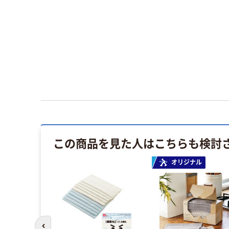
この商品を見た人はこちらも検討
イス
オリジナル