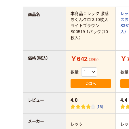
本商品：
レック 激落
レッ
商品名
ちくんクロス10枚入
ス
ライトブラウン
S3
S00519 1パック（10
入）
枚入）
￥642
￥7
価格（税込）
（税込）
数量
数量
カゴへ
4.0
4.4
レビュー
(15)
メーカー
レック
レッ