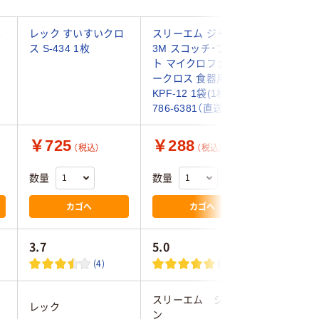
ん
レック すいすいクロ
スリーエム ジャパン
東レ ト
ス S-434 1枚
3M スコッチ・ブライ
ス クリ
ト マイクロファイバ
ス サイズ
ークロス 食器用
ブルー G
KPF-12 1袋(1枚)
(6枚)（直
786-6381（直送品）
￥725
￥288
￥5,1
（税込）
（税込）
数量
数量
数量
カゴへ
カゴへ
3.7
5.0
(4)
(1)
スリーエム ジャパ
レック
東レ
ン