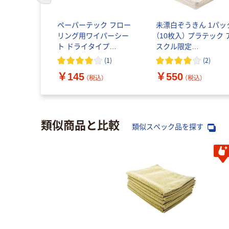
ん 1セット
ペーパーテック フロー
未漂白ぞうきん 1パッ
枚入）×3）
リング用ワイパーシー
（10枚入） プラテック 
アスクル限
ト ドライタイプ
スクル限定
300mm オ
4580131000507 1個(30
200mm×300mm オリ
(
2
)
(
1
)
(
2
)
枚)
ナル
￥145
￥550
（税込）
（税込）
（税込）
類似商品と比較
類似スペック品を探す