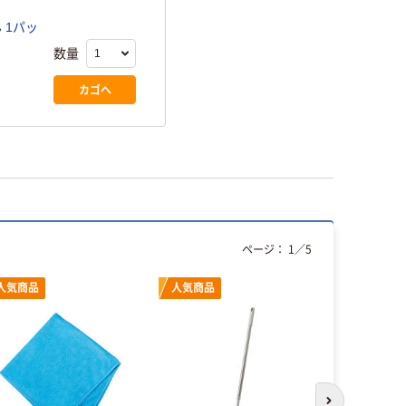
 1パッ
数量
カゴへ
ページ：
1
／
5
人気商品
人気商品
人気商品