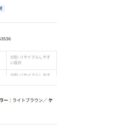
可
3536
分別・リサイクルしやす
い設計
分別・リサイクルしやす
い設計
温室効果ガスなどの
削減
ラー
ライトブラウン
／
ケ
詳細「
アスクル商品環境スコ