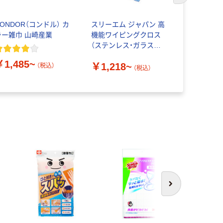
ONDOR（コンドル） カ
スリーエム ジャパン 高
未漂白ぞう
ラー雑巾 山崎産業
機能ワイピングクロス
ト（100枚:
（ステンレス・ガラス用）
ック）
No.5000
￥1,485~
￥1,218~
（税込）
（税込）
￥4,980
次へ