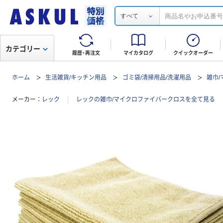
すべて
カテゴリー
履歴・再注文
マイカタログ
クイックオーダー
ホーム
生活雑貨/キッチン用品
ゴミ袋/清掃用品/洗濯用品
雑巾
メーカー
レック
レックの雑巾/マイクロファイバークロスを全て見る