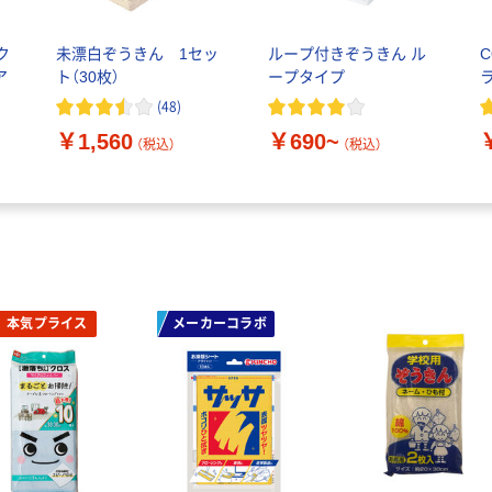
ク
未漂白ぞうきん 1セッ
ループ付きぞうきん ル
C
ア
ト（30枚）
ープタイプ
(
48
)
ジ
￥1,560
￥690~
（税込）
（税込）
本気プライス
メーカーコラボ