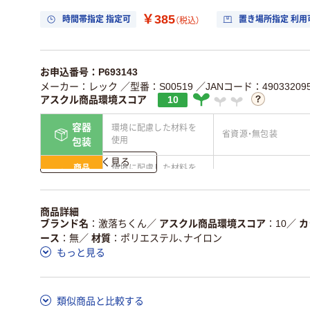
￥385
時間帯指定 指定可
置き場所指定 利用
（税込）
お申込番号：P693143
メーカー：レック
／型番：S00519
／JANコード：490332095
アスクル商品環境スコア
10
容器
環境に配慮した材料を
省資源・無包装
使用
包装
詳しく見る
商品
環境に配慮した材料を
省資源・省エネ・節水
本体
使用
独自の回収スキームが
アスクルで資源循環し
商品詳細
仕組
ある
ている
ブランド名
激落ちくん
／
アスクル商品環境スコア
10
／
カ
ース
無
／
材質
ポリエステル、ナイロン
この商品の環境配慮ポイントです。詳しくはページ下部の商品
もっと見る
ア詳細／加点項目
」で確認できます。
類似商品と比較する