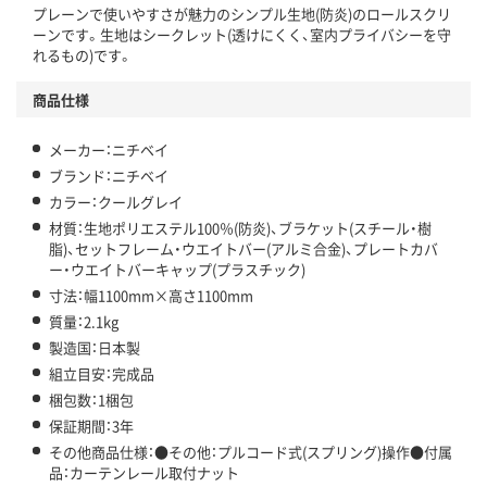
プレーンで使いやすさが魅力のシンプル生地(防炎)のロールスクリ
ーンです。生地はシークレット(透けにくく、室内プライバシーを守
れるもの)です。
商品仕様
メーカー：ニチベイ
ブランド：ニチベイ
カラー：クールグレイ
材質：生地ポリエステル100％(防炎)、ブラケット(スチール・樹
脂)、セットフレーム・ウエイトバー(アルミ合金)、プレートカバ
ー・ウエイトバーキャップ(プラスチック)
寸法：幅1100mm×高さ1100mm
質量：2.1kg
製造国：日本製
組立目安：完成品
梱包数：1梱包
保証期間：3年
その他商品仕様：●その他：プルコード式(スプリング)操作●付属
品：カーテンレール取付ナット