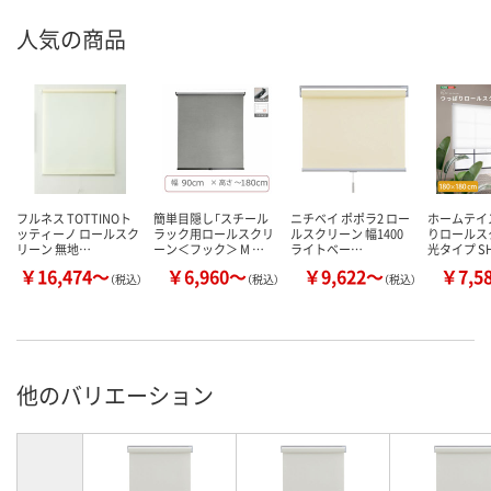
人気の商品
フルネス TOTTINOト
簡単目隠し「スチール
ニチベイ ポポラ2 ロー
ホームテイ
ッティーノ ロールスク
ラック用ロールスクリ
ルスクリーン 幅1400
りロールス
リーン 無地…
ーン＜フック＞ M …
ライトベー…
光タイプ S
￥16,474～
￥6,960～
￥9,622～
￥7,5
（税込）
（税込）
（税込）
他のバリエーション