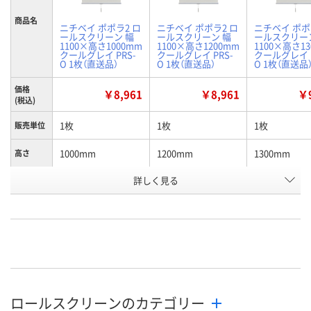
商品名
ニチベイ ポポラ2 ロ
ニチベイ ポポラ2 ロ
ニチベイ ポポ
ールスクリーン 幅
ールスクリーン 幅
ールスクリー
1100×高さ1000mm
1100×高さ1200mm
1100×高さ1
クールグレイ PRS-
クールグレイ PRS-
クールグレイ P
O 1枚（直送品）
O 1枚（直送品）
O 1枚（直送品
価格
￥8,961
￥8,961
￥9
(税込)
1枚
1枚
1枚
販売単位
1000mm
1200mm
1300mm
高さ
お申込番
詳しく見る
P830251
P830252
P830253
号
直送品
直送品
直送品
在庫
8月26日（水）まで
8月26日（水）まで
8月26日（水）
お届け日
数量
数量
数量
ロールスクリーンのカテゴリー
カゴへ
カゴへ
カ