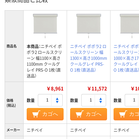
本商品：
ニチベイ ポ
ニチベイ ポポラ2 ロ
ニチベイ ポポ
商品名
ポラ2 ロールスクリ
ールスクリーン 幅
ールスクリー
ーン 幅1100×高さ
1300×高さ1000mm
1000×高さ1
1100mm クールグ
クールグレイ PRS-
クールグレイ P
レイ PRS-O 1枚（直
O 1枚（直送品）
O 1枚（直送品
送品）
￥8,961
￥11,572
￥10
数量
数量
数量
価格
(税込)
カゴへ
カゴへ
カ
ニチベイ
ニチベイ
ニチベイ
メーカー