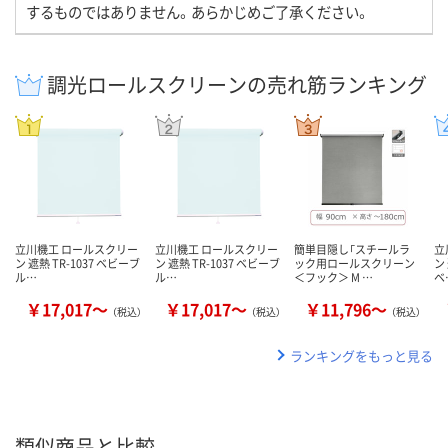
するものではありません。あらかじめご了承ください。
調光ロールスクリーンの売れ筋ランキング
立川機工 ロールスクリー
立川機工 ロールスクリー
簡単目隠し「スチールラ
立
ン 遮熱 TR-1037 ベビーブ
ン 遮熱 TR-1037 ベビーブ
ック用ロールスクリーン
ン
ル…
ル…
＜フック＞ M …
ベ
￥17,017～
￥17,017～
￥11,796～
（税込）
（税込）
（税込）
ランキングをもっと見る
類似商品と比較