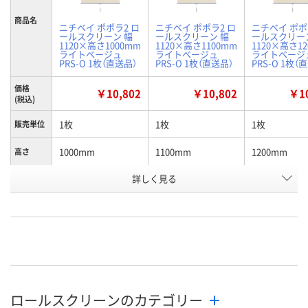
商品名
ニチベイ ポポラ2 ロ
ニチベイ ポポラ2 ロ
ニチベイ ポポ
ールスクリーン 幅
ールスクリーン 幅
ールスクリー
1120×高さ1000mm
1120×高さ1100mm
1120×高さ1
ライトベージュ
ライトベージュ
ライトベージ
PRS-O 1枚（直送品）
PRS-O 1枚（直送品）
PRS-O 1枚（
価格
￥10,802
￥10,802
￥10
(税込)
1枚
1枚
1枚
販売単位
1000mm
1100mm
1200mm
高さ
お申込番
詳しく見る
P832632
P832634
P832636
号
直送品
直送品
直送品
在庫
8月26日（水）まで
8月26日（水）まで
8月26日（水）
お届け日
数量
数量
数量
ロールスクリーンのカテゴリー
カゴへ
カゴへ
カ