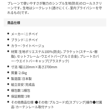
プレーンで使いやすさが魅力のシンプル生地(防炎)のロールスクリ
ーンです。生地はシークレット(透けにくく、室内プライバシーを守
れるもの)です。
商品仕様
メーカー：ニチベイ
ブランド：ニチベイ
カラー：ライトベージュ
材質：生地ポリエステル100％(防炎)、ブラケット(スチール・樹
脂)、セットフレーム・ウエイトバー(アルミ合金)、プレートカバ
ー・ウエイトバーキャップ(プラスチック)
寸法：幅1120mm×高さ2700mm
質量：2.6kg
製造国：日本製
組立目安：完成品
梱包数：1梱包
保証期間：3年
その他商品仕様：●その他：プルコード式(スプリング)操作●付属
品：カーテンレール取付ナット