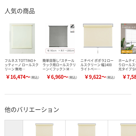
人気の商品
フルネス TOTTINOト
簡単目隠し「スチール
ニチベイ ポポラ2 ロー
ホームテイ
ッティーノ ロールスク
ラック用ロールスクリ
ルスクリーン 幅1400
りロールス
リーン 無地…
ーン＜フック＞ M …
ライトベー…
光タイプ S
￥16,474～
￥6,960～
￥9,622～
￥7,5
（税込）
（税込）
（税込）
他のバリエーション