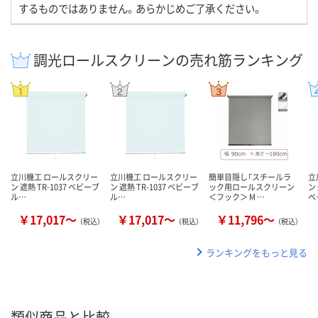
するものではありません。あらかじめご了承ください。
調光ロールスクリーンの売れ筋ランキング
立川機工 ロールスクリー
立川機工 ロールスクリー
簡単目隠し「スチールラ
立
ン 遮熱 TR-1037 ベビーブ
ン 遮熱 TR-1037 ベビーブ
ック用ロールスクリーン
ン
ル…
ル…
＜フック＞ M …
ベ
￥17,017～
￥17,017～
￥11,796～
（税込）
（税込）
（税込）
ランキングをもっと見る
類似商品と比較