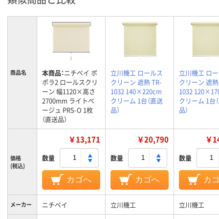
本商品：
ニチベイ ポ
立川機工 ロールス
立川機工 ロ
商品名
ポラ2 ロールスクリ
クリーン 遮熱 TR-
クリーン 遮熱 
ーン 幅1120×高さ
1032 140×220cm
1032 120×1
2700mm ライトベ
クリーム 1台（直送
クリーム 1台
ージュ PRS-O 1枚
品）
品）
（直送品）
￥13,171
￥20,790
￥14
数量
数量
数量
価格
(税込)
カゴへ
カゴへ
カ
ニチベイ
立川機工
立川機工
メーカー