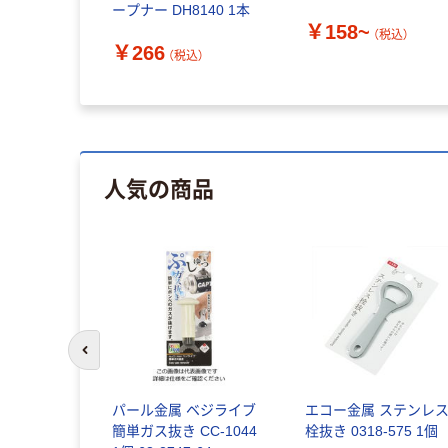
ープナー DH8140 1本
￥158~
（税込）
0~
￥266
（税込）
（税込）
人気の商品
前のスライドへ
パール金属 ベジライブ
エコー金属 ステンレ
簡単ガス抜き CC-1044
栓抜き 0318-575 1個