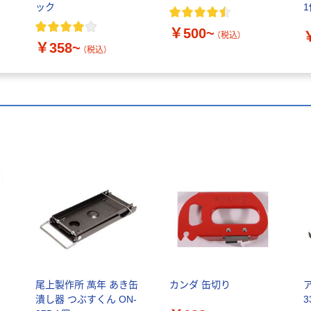
ック
￥500~
（税込）
￥358~
（税込）
ス
尾上製作所 萬年 あき缶
カンダ 缶切り
潰し器 つぶすくん ON-
3