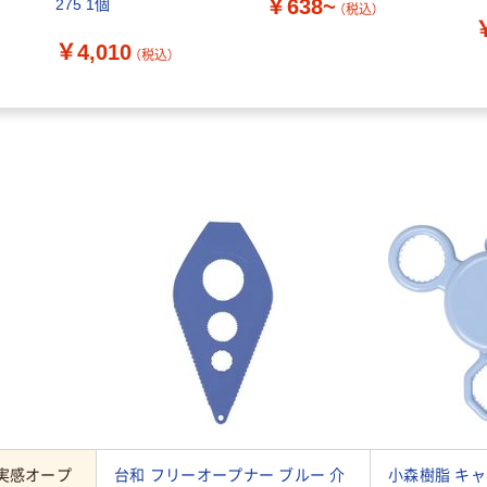
￥638~
275 1個
（税込）
￥4,010
（税込）
実感オープ
台和 フリーオープナー ブルー 介
小森樹脂 キ