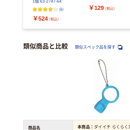
1個 63-2747-64
￥129
（税込）
(
6
)
￥524
（税込）
類似商品と比較
類似スペック品を探す
本商品：
ダイイチ らくらく
商品名