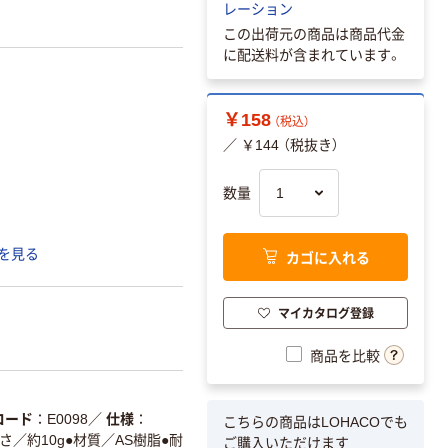
レーション
この出荷元の商品は商品代金
に配送料が含まれています。
￥158
（税込）
／ ￥144 （税抜き）
数量
を見る
カゴに入れる
マイカタログ登録
商品を比較
コード
E0098
／
仕様
こちらの商品はLOHACOでも
重さ／約10g●材質／AS樹脂●耐
ご購入いただけます