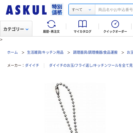
すべて
カテゴリー
履歴・再注文
マイカタログ
クイックオーダー
>
ホーム
生活雑貨/キッチン用品
調理器具/調理機器/食品運搬
お
メーカー
ダイイチ
ダイイチのお玉/フライ返し/キッチンツールを全て見