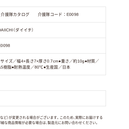
介援隊カタログ 介援隊コード：E0098
DAIICHI（ダイイチ）
E0098
●サイズ／幅4×長さ7×厚さ0.7cm●重さ／約10g●材質／
AS樹脂●耐熱温度／80℃●生産国／日本
国など）が変更される場合がございます。このため、実際にお届けする
細な商品情報が必要な場合は、製造元にお問い合わせください。