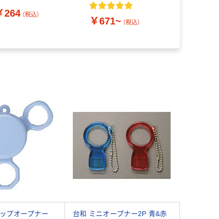
個 63-7317
￥264
（税込）
￥671~
￥524
（税込）
（
ャップオープナー
台和 ミニオープナー2P 青&赤