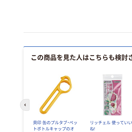
この商品を見た人はこちらも検討
前のスライドへ
式エンジン
貝印 缶のプルタブ・ペッ
リッチェル 使ってい
-10C/ES-
トボトルキャップのオ
ね!