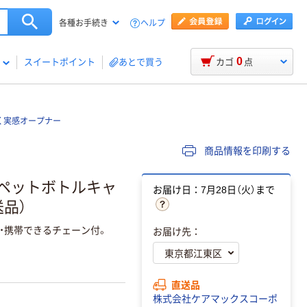
ヘルプ
各種お手続き
0
スイートポイント
あとで買う
カゴ
点
く実感オープナー
商品情報を印刷する
 ペットボトルキャ
お届け日：7月28日（火）まで
送品）
・携帯できるチェーン付。
お届け先：
直送品
株式会社ケアマックスコーポ