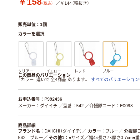
￥158
／￥144（税抜き）
（税込）
販売単位：1個
カラーを選択
クリアー
イエロー
レッド
ブルー
この商品のバリエーション
「カラー」違いで 全4商品 あります。
すべてのバリエーション
お申込番号：P992436
メーカー：ダイイチ
／型番：542
／介援隊コード：E0098
商品詳細
ブランド名
DAIICHI（ダイイチ）
／
カラー
ブルー
／
介援隊
542 ブルー
／
その他1
●サイズ／幅4×長さ7×厚さ0.7cm●