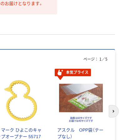
第のお届けとなります。
ページ：
1
／
5
本気プライス
次のスライド
リマーク ひよこのキャ
アスクル OPP袋（テー
コクヨ 
ップオープナー 55717
プなし）
ドットライ