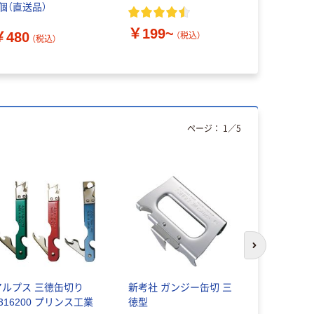
1個（直送品）
ク しっか
プ 本体
￥199~
￥480
（税込）
（税込）
￥268~
ページ：
1
／
5
次のスライド
アルプス 三徳缶切り
新考社 ガンジー缶切 三
パール金属
316200 プリンス工業
徳型
簡単ガス抜き 