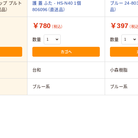
ップ プルト
護 蓋 ふた - HS-N40 1個
ブルー 24-80
送品）
806096（直送品）
品）
￥780
￥397
（税込）
（税込
数量
数量
カゴへ
台和
小森樹脂
ブルー系
ブルー系