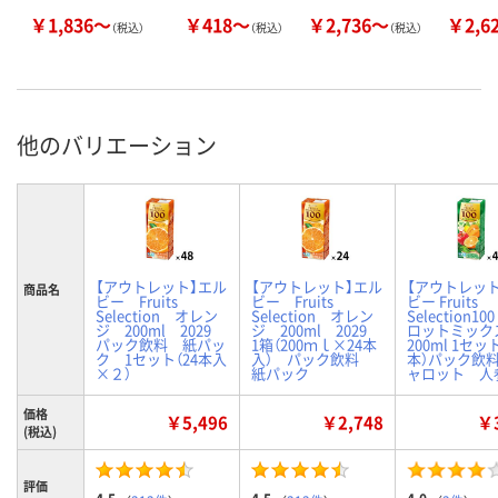
￥1,836～
￥418～
￥2,736～
￥2,6
（税込）
（税込）
（税込）
他のバリエーション
【アウトレット】エル
【アウトレット】エル
【アウトレッ
商品名
ビー Fruits
ビー Fruits
ビー Fruits
Selection オレン
Selection オレン
Selection10
ジ 200ml 2029
ジ 200ml 2029
ロットミック
パック飲料 紙パッ
1箱（200ｍｌ×24本
200ml 1セット
ク 1セット（24本入
入） パック飲料
本）パック飲
×２）
紙パック
ャロット 人
価格
￥5,496
￥2,748
￥3
(税込)
評価