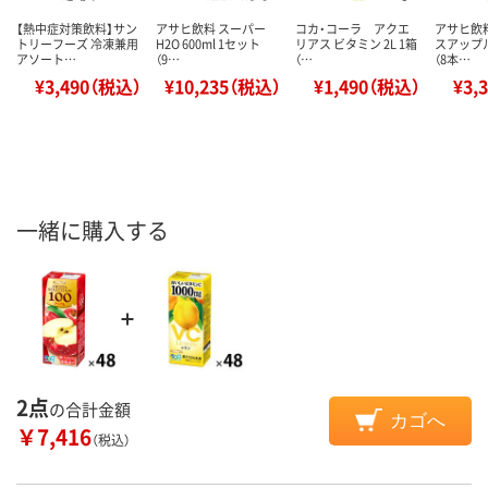
【熱中症対策飲料】サン
アサヒ飲料 スーパー
コカ・コーラ アクエ
アサヒ飲
トリーフーズ 冷凍兼用
H2O 600ml 1セット
リアス ビタミン 2L 1箱
スアップル
アソート…
（9…
（…
（8本…
¥3,490（税込）
¥10,235（税込）
¥1,490（税込）
¥3,
一緒に購入する
2点
の合計金額
カゴへ
￥7,416
（税込）