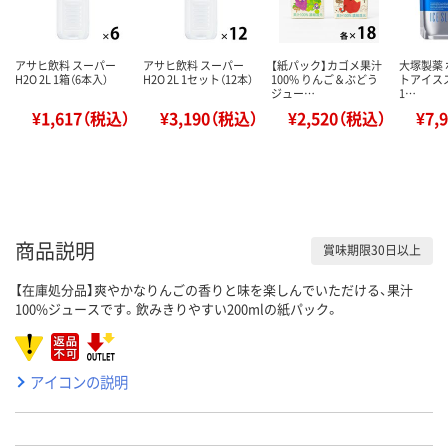
アサヒ飲料 スーパー
アサヒ飲料 スーパー
【紙パック】カゴメ果汁
大塚製薬
H2O 2L 1箱（6本入）
H2O 2L 1セット（12本）
100% りんご＆ぶどう
トアイスス
ジュー…
1…
¥1,617（税込）
¥3,190（税込）
¥2,520（税込）
¥7,
商品説明
賞味期限30日以上
【在庫処分品】爽やかなりんごの香りと味を楽しんでいただける、果汁
100%ジュースです。飲みきりやすい200mlの紙パック。
アイコンの説明