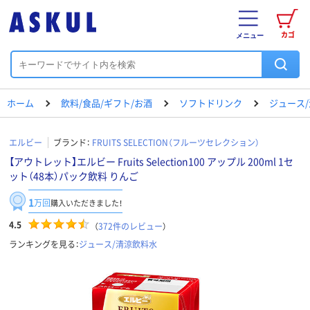
カゴ
メニュー
ホーム
飲料/食品/ギフト/お酒
ソフトドリンク
ジュース
エルビー
ブランド：
FRUITS SELECTION（フルーツセレクション）
【アウトレット】エルビー Fruits Selection100 アップル 200ml 1セ
ット（48本）パック飲料 りんご
1
万回
購入いただきました！
4.5
（
372
件のレビュー
）
ランキングを見る：
ジュース/清涼飲料水