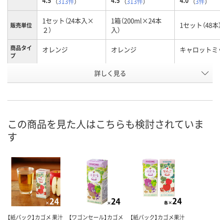
4.5
4.5
4.0
（
313件
）
（
313件
）
（
3件
）
1セット（24本入×
1箱（200ml×24本
1セット（48本
販売単位
２）
入）
商品タイ
オレンジ
オレンジ
キャロットミ
プ
お申込番
詳しく見る
PA51824
2208288
EP66928
号
あり
あり
あり
在庫
8月11日（火）
8月11日（火）
8月11日（火）
お届け日
この商品を見た人はこちらも検討されていま
す
数量
数量
数量
カゴへ
カゴへ
カ
【紙パック】カゴメ 果汁
【ワゴンセール】カゴメ
【紙パック】カゴメ果汁