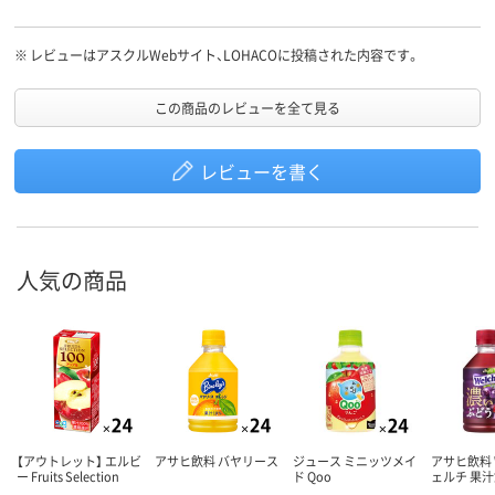
※
レビューはアスクルWebサイト、LOHACOに投稿された内容です。
この商品のレビューを全て見る
レビューを書く
人気の商品
【アウトレット】 エルビ
アサヒ飲料 バヤリース
ジュース ミニッツメイ
アサヒ飲料 W
ー Fruits Selection
ド Qoo
ェルチ 果