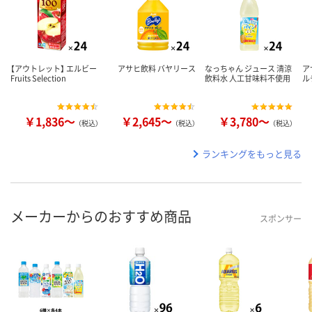
【アウトレット】 エルビー
アサヒ飲料 バヤリース
なっちゃん ジュース 清涼
ア
Fruits Selection
飲料水 人工甘味料不使用
ル
￥1,836～
￥2,645～
￥3,780～
（税込）
（税込）
（税込）
ランキングをもっと見る
メーカーからのおすすめ商品
スポンサー