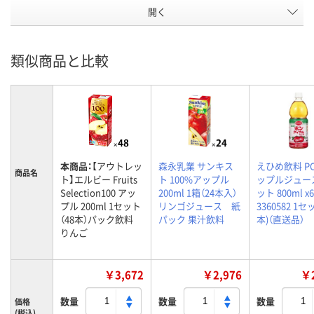
開く
類似商品と比較
本商品：
【アウトレッ
森永乳業 サンキス
えひめ飲料 P
商品名
ト】エルビー Fruits
ト 100%アップル
ップルジュー
Selection100 アッ
200ml 1箱（24本入）
ット 800ml x6
プル 200ml 1セット
リンゴジュース 紙
3360582 1セ
（48本）パック飲料
パック 果汁飲料
本)（直送品）
りんご
￥3,672
￥2,976
￥2
数量
数量
数量
価格
(税込)