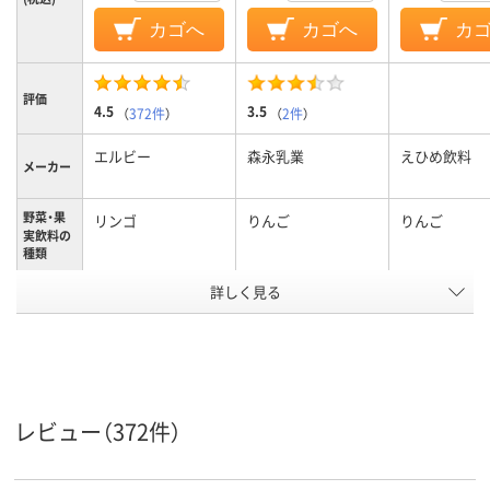
カゴへ
カゴへ
カ
評価
4.5
3.5
（
372件
）
（
2件
）
エルビー
森永乳業
えひめ飲料
メーカー
野菜・果
リンゴ
りんご
りんご
実飲料の
種類
詳しく見る
アップル果汁100%
100%
果汁他成
分
アスクル
商品環境
スコア
レビュー（372件）