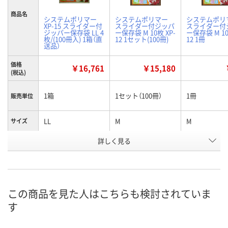
商品名
システムポリマー
システムポリマー
システムポリ
XP-15 スライダー付
スライダー付ジッパ
スライダー付
ジッパー保存袋 LL 4
ー保存袋 M 10枚 XP-
ー保存袋 M 10
枚/(100冊入) 1箱（直
12 1セット(100冊)
12 1冊
送品）
価格
￥16,761
￥15,180
(税込)
1箱
1セット（100冊）
1冊
販売単位
LL
M
M
サイズ
お申込番
詳しく見る
PE64683
PE64680
XN22876
号
直送品
入荷待ち
あり
在庫
ご注文後、お届けに
この商品を見た人はこちらも検討されていま
8月25日（火）まで
ついてご連絡いたし
8月9日（日）
お届け日
す
ます