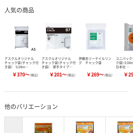
人気の商品
アスクルオリジナル
アスクルオリジナル
伊藤忠リーテイルリン
ユニパック（
チャック袋（チャック付
チャック袋（チャック付
ク チャック袋
ク袋） 0.0
き袋） 0.04m…
き袋） 厚手タイプ…
日本社 …
￥370～
￥201～
￥269～
￥2
（税込）
（税込）
（税込）
他のバリエーション