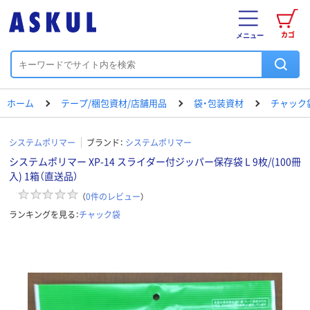
カゴ
メニュー
ホーム
テープ/梱包資材/店舗用品
袋・包装資材
チャック
システムポリマー
ブランド：
システムポリマー
システムポリマー XP-14 スライダー付ジッパー保存袋 L 9枚/(100冊
入) 1箱（直送品）
（
0
件のレビュー
）
ランキングを見る：
チャック袋