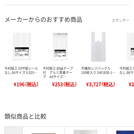
メーカーからのおすすめ商品
スポンサー
今村紙工 OPP袋シール
今村紙工 封緘テープ
不織布レジバッグ S
今村紙工 
なし A6サイズ 0.025…
付 アルミ蒸着テー
100枚入り SW1838-1…
なし B6サ
プ A6サイズ…
¥196（税込）
¥253（税込）
¥3,727（税込）
¥
類似商品と比較