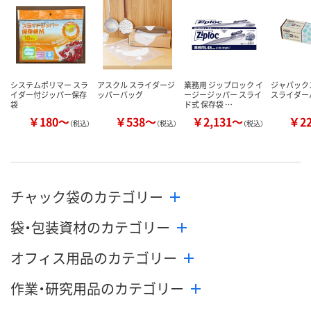
数量
数量
数量
カゴへ
カゴへ
カ
システムポリマー スラ
アスクル スライダージ
業務用 ジップロック イ
ジャパック
イダー付ジッパー保存
ッパーバッグ
ージージッパー スライ
スライダー
袋
ド式 保存袋 …
￥180～
￥538～
￥2,131～
￥2
（税込）
（税込）
（税込）
チャック袋のカテゴリー
袋・包装資材のカテゴリー
オフィス用品のカテゴリー
作業・研究用品のカテゴリー