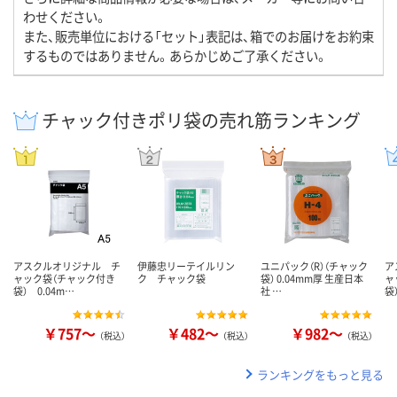
わせください。
また、販売単位における「セット」表記は、箱でのお届けをお約束
するものではありません。あらかじめご了承ください。
チャック付きポリ袋の売れ筋ランキング
アスクルオリジナル チ
伊藤忠リーテイルリン
ユニパック（R）（チャック
ア
ャック袋（チャック付き
ク チャック袋
袋） 0.04mm厚 生産日本
ャ
袋） 0.04m…
社 …
袋
￥757～
￥482～
￥982～
（税込）
（税込）
（税込）
ランキングをもっと見る