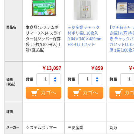
本商品：
システムポ
三友産業 チャック
【マチ有チャ
商品名
リマー XP-14 スライ
付ポリ袋L 10枚入
き袋】丸万 持
ダー付ジッパー保存
0.04×340×480mm
き チャック
袋 L 9枚/(100冊入) 1
HR-412 1セット
ガセットLL 0.
箱（直送品）
厚 1袋（100枚
￥13,097
￥859
￥4
数量
数量
数量
価格
(税込)
カゴへ
カゴへ
カ
評価
システムポリマー
三友産業
丸万
メーカー