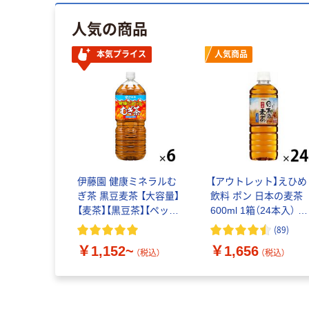
人気の商品
本気プライス
人気商品
伊藤園 健康ミネラルむ
【アウトレット】えひめ
ぎ茶 黒豆麦茶 【大容量】
飲料 ポン 日本の麦茶
【麦茶】【黒豆茶】【ペット
600ml 1箱（24本入） ペ
ボトル】【ノンカフェイ
ットボトル飲料 ノン
(
89
)
ン】【お茶】
フェイン
￥1,152~
￥1,656
（税込）
（税込）