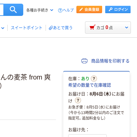
ヘルプ
各種お手続き
0
スイートポイント
あとで買う
カゴ
点
商品情報を印刷する
の麦茶 from 爽
在庫：
あり
）
希望の数量で在庫確認
お届け日：
8月6日（木）
にお届
け
お急ぎ便：8月5日（水）にお届け
（今から13時間2分以内のご注文で
指定可。追加料金なし）
お届け先：