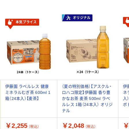
オリジナル
本気プライス
伊藤園 ラベルレス 健康
（夏の特別価格）【アスクル・
伊
ミネラルむぎ茶 600ml 1
ロハコ限定】伊藤園 香り豊
ネラ
箱（24本入）【麦茶】
かなお茶 麦茶 500ml ラベ
入
ルレス 1箱（24本入） オリジ
ボ
ナル
￥2,255
￥2,048
￥
（税込）
（税込）