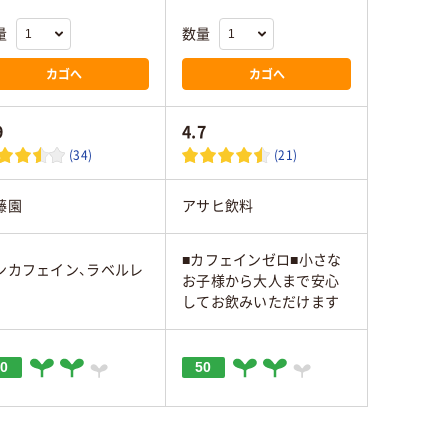
量
数量
カゴへ
カゴへ
9
4.7
(34)
(21)
藤園
アサヒ飲料
■カフェインゼロ■小さな
ンカフェイン、ラベルレ
お子様から大人まで安心
してお飲みいただけます
50
50