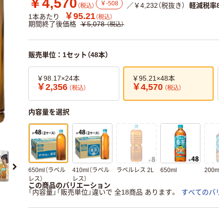
￥4,570
￥-508
／￥4,232（税抜き）
軽減税率
（税込）
￥95.21
1本あたり
（税込）
期間終了後価格
￥5,078
（税込）
販売単位：1セット（48本）
￥98.17×24本
￥95.21×48本
￥2,356
￥4,570
（税込）
（税込）
内容量を選択
650ml（ラベル
410ml（ラベル
ラベルレス 2L
650ml
200m
レス）
レス）
この商品のバリエーション
「内容量」「販売単位」違いで 全18商品 あります。
すべてのバ