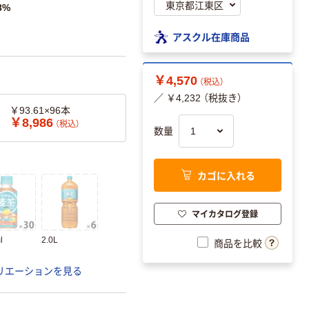
8%
アスクル在庫商品
￥4,570
（税込）
／ ￥4,232 （税抜き）
￥93.61×96本
￥8,986
（税込）
数量
カゴに入れる
マイカタログ登録
l
2.0L
商品を比較
リエーションを見る