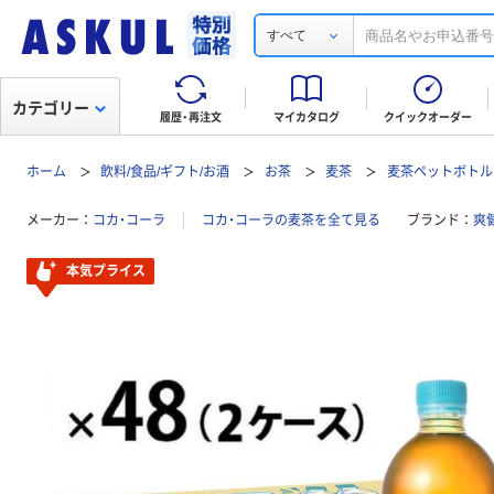
すべて
カテゴリー
履歴・再注文
マイカタログ
クイックオーダー
ホーム
飲料/食品/ギフト/お酒
お茶
麦茶
麦茶ペットボトル
メーカー
コカ・コーラ
コカ・コーラの麦茶を全て見る
ブランド
爽
本気プライス