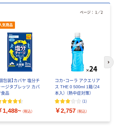
ページ：
1
／
2
人気商品
次のスライド
【個包装】カバヤ 塩分チ
コカ・コーラ アクエリア
サントリー
ャージタブレッツ カバ
ス THE 0 500ml 1箱（24
ソルティ 
ヤ食品
本入） （熱中症対策）
540ml 1箱
(
1
)
￥1,488~
￥2,757
￥2,879
（税込）
（税込）