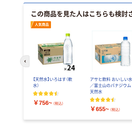
この商品を見た人はこちらも検討
人気商品
前のスライドへ
【天然水】いろはす（軟
アサヒ飲料 おいしい
水）
／富士山のバナジウム
天然水
￥756~
（税込）
￥655~
（税込）