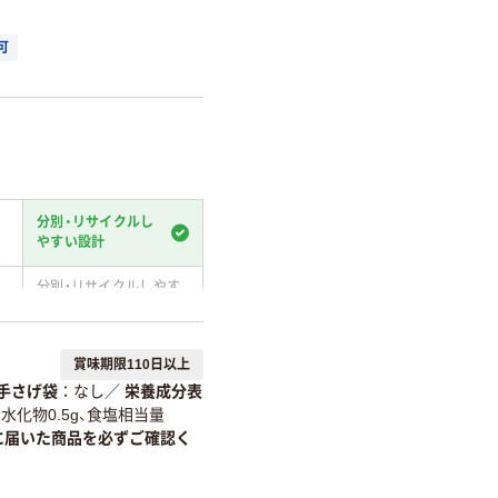
可
分別・リサイクルし
やすい設計
分別・リサイクルしやす
い設計
温室効果ガスなどの
賞味期限110日以上
削減
手さげ袋
なし
／
栄養成分表
詳細「
アスクル商品環境スコ
炭水化物0.5g、食塩相当量
に届いた商品を必ずご確認く