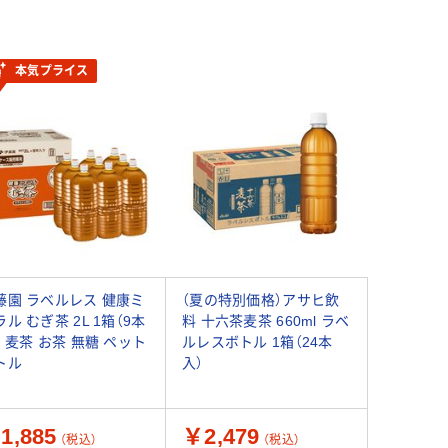
本気プライス
藤園 ラベルレス 健康ミ
（夏の特別価格）アサヒ飲
ル むぎ茶 2L 1箱（9本
料 十六茶麦茶 660ml ラベ
） 麦茶 お茶 無糖 ペット
ルレスボトル 1箱（24本
トル
入）
1,885
￥2,479
（税込）
（税込）