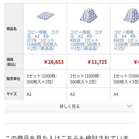
商品名
コピー用紙 コク
コピー用紙 コク
コピー用紙 
ヨ A2 KB-
ヨ A3 KB-
ヨ A4 KB-
37TN 1セット
KW38 1セット
KW39 1セッ
（1000枚：500枚入
（1000枚：500枚入
（1500枚：50
×2包）（直送品）
×2包）（直送品）
×3包）
価格
￥26,653
￥11,725
￥4
(税込)
1セット（1000枚：
1セット（1000枚：
1セット（1500
販売単位
500枚入×2包）
500枚入×2包）
500枚入×3包
A2
A3
A4
サイズ
お申込番
詳しく見る
R527162
R527714
R527711
号
あり
あり
9点
在庫
8月20日（木）まで
8月20日（木）まで
8月9日（日）
お届け日
この商品を見た人はこちらも検討されていま