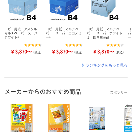
コピー用紙 アスクル
コピー用紙 マルチペー
コピー用紙 マルチペー
コ
マルチペーパー スーパー
パー スーパーエコノミ
パー スーパーホワイト
パ
ホワイト+
ー+
Ｊ 国内生産品
ー
￥3,870～
￥3,870～
￥3,870～
（税込）
（税込）
（税込）
ランキングをもっと見る
メーカーからのおすすめ商品
スポンサー