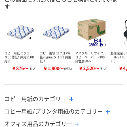
す
数量
数量
数量
カゴへ
カゴへ
カ
コピー用紙 コクヨ
コピー用紙 コクヨ （坪
アスクル リサイクル
藤原産業 SK
〈FSC認証〉 共用紙 KB
量70g/m2タイプ） 共用
コピーペーパー R100
ール SKTB
用紙
紙 KB…
白色度80%
ト(…
￥876～
￥1,800～
￥2,520～
￥4,
（税込）
（税込）
（税込）
コピー用紙のカテゴリー
コピー用紙/プリンタ用紙のカテゴリー
オフィス用品のカテゴリー