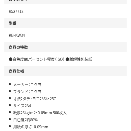
R527712
型番
KB-KW34
商品の特徴
●白色度80パーセント程度（ISO） ●離解性包装紙
商品仕様
メーカー：コクヨ
ブランド：コクヨ
寸法：タテ・ヨコ：364・257
サイズ：B4
紙厚：64g/m2・0.09mm 500枚入
白色度：約80%
用紙の厚さ：0.09mm