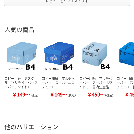
レビューをリクエストする
人気の商品
コピー用紙 アスク
コピー用紙 マルチペ
コピー用紙 マルチペ
コピー用紙
ル マルチペーパー ス
ーパー スーパーエコ
ーパー スーパーホワ
ーパー ス
ーパーホワイト+
ノミー+
イトＪ 国内生産品
ノミーＪ 
￥149～
￥149～
￥459～
￥4
（税込）
（税込）
（税込）
他のバリエーション