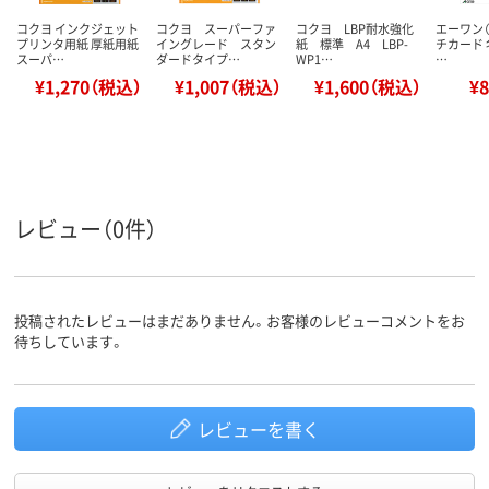
コクヨ インクジェット
コクヨ スーパーファ
コクヨ LBP耐水強化
エーワン（
プリンタ用紙 厚紙用紙
イングレード スタン
紙 標準 A4 LBP-
チカード 
スーパ…
ダードタイプ…
WP1…
…
¥1,270（税込）
¥1,007（税込）
¥1,600（税込）
¥
レビュー（0件）
投稿されたレビューはまだありません。お客様のレビューコメントをお
待ちしています。
レビューを書く