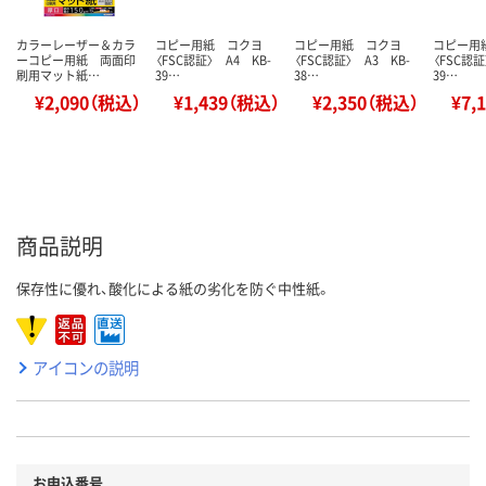
カラーレーザー＆カラ
コピー用紙 コクヨ
コピー用紙 コクヨ
コピー用
ーコピー用紙 両面印
〈FSC認証〉 A4 KB-
〈FSC認証〉 A3 KB-
〈FSC認証
刷用マット紙…
39…
38…
39…
¥2,090（税込）
¥1,439（税込）
¥2,350（税込）
¥7,
商品説明
保存性に優れ、酸化による紙の劣化を防ぐ中性紙。
アイコンの説明
お申込番号