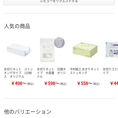
レビューをリクエストする
人気の商品
水切りネット ストッ
水切りネット 圧縮タ
今村紙工 水きりネット
水切りゴミ
キングタイプ 110枚
イプ 大容量 オリジ
ストッキング
イプ
入 オリジナル
ナル
￥498～
￥598～
￥558～
￥4
（税込）
（税込）
（税込）
他のバリエーション