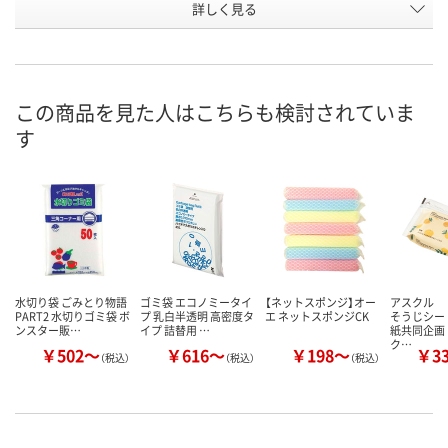
詳しく見る
排水口・三角コーナ
排水口・三角コーナ
浅型
タイプ
ー兼用
ー兼用
お申込番
RE53322
EN97228
RE53325
号
この商品を見た人はこちらも検討されていま
あり
あり
あり
在庫
す
8月10日（月）
8月10日（月）
8月10日（月）
お届け日
数量
数量
数量
カゴへ
カゴへ
カ
水切り袋 ごみとり物語
ゴミ袋 エコノミータイ
【ネットスポンジ】オー
アスクル 
PART2 水切りゴミ袋 ボ
プ 乳白半透明 高密度タ
エ ネットスポンジCK
そうじシー
ンスター販…
イプ 詰替用 …
紙共同企画
ク…
￥502～
￥616～
￥198～
￥3
（税込）
（税込）
（税込）