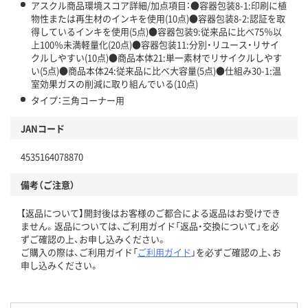
アスクル商品環境スコア詳細/加点項目：●容器包装8-1:印刷に植
物性または再生材のインキを使用(10点)●容器包装8-2:認証を取
得しているインキを使用(5点)●容器包装9:従来品に比べ75％以
上100％未満軽量化(20点)●容器包装11:分別・リユース・リサイ
クルしやすい(10点)●商品本体21:単一素材でリサイクルしやす
い(5点)●商品本体24:従来品に比べ大容量(5点)●仕組み30-1:温
室効果ガスの削減に取り組んでいる(10点)
タイプ：三角コーナー用
JANコード
4535164078870
備考（ご注意）
【返品について】開封後はお客様のご都合による返品はお受けでき
ません。返品については、ご利用ガイド「返品・交換について」を必
ずご確認の上、お申し込みください。
ご購入の際は、ご利用ガイド「
ご利用ガイド
」を必ずご確認の上、お
申し込みください。