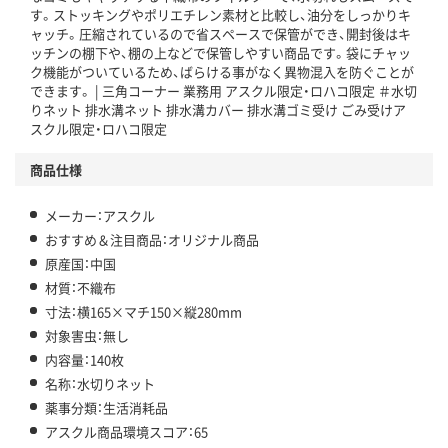
この商品の環境配慮ポイントです。下記商品詳細「
す。ストッキングやポリエチレン素材と比較し、油分をしっかりキ
アスクル商品環境スコア詳細／加点項目
」で確認できます。
ャッチ。圧縮されているので省スペースで保管ができ、開封後はキ
ッチンの棚下や、棚の上などで保管しやすい商品です。袋にチャッ
ク機能がついているため、ばらける事がなく異物混入を防ぐことが
できます。 | 三角コーナー 業務用 アスクル限定・ロハコ限定 ＃水切
りネット 排水溝ネット 排水溝カバー 排水溝ゴミ受け ごみ受けア
スクル限定・ロハコ限定
商品仕様
メーカー：アスクル
おすすめ＆注目商品：オリジナル商品
原産国：中国
材質：不織布
寸法：横165×マチ150×縦280mm
対象害虫：無し
内容量：140枚
名称：水切りネット
薬事分類：生活消耗品
アスクル商品環境スコア：65