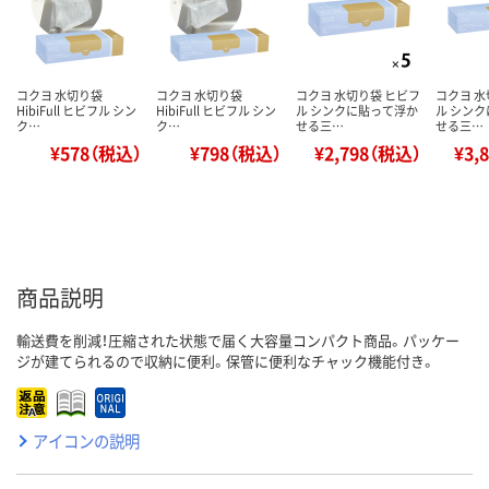
コクヨ 水切り袋
コクヨ 水切り袋
コクヨ 水切り袋 ヒビフ
コクヨ 水
HibiFull ヒビフル シン
HibiFull ヒビフル シン
ル シンクに貼って浮か
ル シン
ク…
ク…
せる三…
せる三…
¥578（税込）
¥798（税込）
¥2,798（税込）
¥3,
商品説明
輸送費を削減！圧縮された状態で届く大容量コンパクト商品。パッケー
ジが建てられるので収納に便利。保管に便利なチャック機能付き。
アイコンの説明