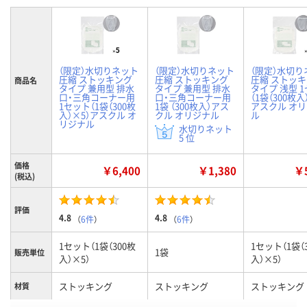
（限定）水切りネット
（限定）水切りネット
（限定）水切り
圧縮 ストッキング
圧縮 ストッキング
圧縮 ストッ
商品名
タイプ 兼用型 排水
タイプ 兼用型 排水
タイプ 浅型 
口・三角コーナー用
口・三角コーナー用
（1袋（300枚入
1セット（1袋（300枚
1袋 （300枚入）アス
アスクル オ
入）×5）アスクル オ
クル オリジナル
ル
リジナル
水切りネット
5 位
価格
￥6,400
￥1,380
￥5
(税込)
評価
4.8
4.8
（
6件
）
（
6件
）
1セット（1袋（300枚
1セット（1袋（
1袋
販売単位
入）×5）
入）×5）
ストッキング
ストッキング
ストッキング
材質