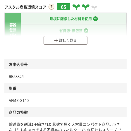
65
アスクル商品環境スコア
環境に配慮した材料を使用
容器
包装
省資源・無包装
詳しく見る
分別・リサイクルしやすい設計
環境に配慮した材料を使用
お申込番号
商品
本体
省資源・省エネ・節水
RE53324
分別・リサイクルしやすい設計
型番
独自の回収スキームがある
AFMZ-S140
仕組
アスクルで資源循環している
商品の特徴
温室効果ガスなどの削減
輸送費を削減！圧縮された状態で届く大容量コンパクト商品。小さ
なゴミもキャッチする不織布のフィルターで、水切れもスムーズで