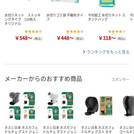
水切りネット ストッキ
水切りゴミ袋 不織布タイ
今村紙工 水切りネット ス
今
ングタイプ 110枚入
プ
タンドバッグ
ト
オリジナル
￥548～
￥448～
￥318～
（税込）
（税込）
（税込）
ランキングをもっと見る
メーカーからのおすすめ商品
スポンサー
ネスレ日本 ネスカフェ
ネスレ日本 ネスカフェ
ネスレ日本 ネスカフェ
ネスレ日
ドルチェ グスト ジェニ
ドルチェ グスト ジェニ
ドルチェ グスト ネオ
ゴールド