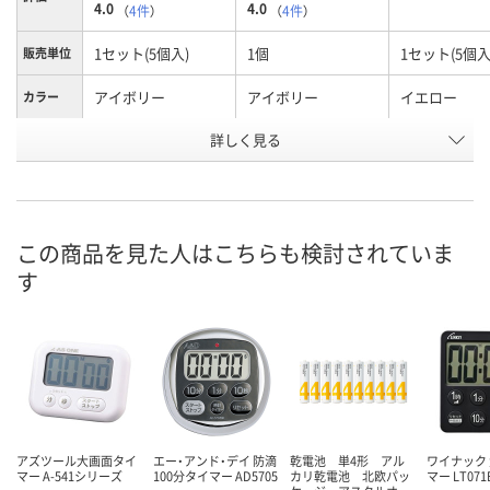
4.0
4.0
（
4件
）
（
4件
）
1セット(5個入)
1個
1セット(5個入
販売単位
アイボリー
アイボリー
イエロー
カラー
お申込番
詳しく見る
UK52568
RH66196
UK52921
号
あり
あり
7点
在庫
8月10日（月）
8月10日（月）
8月10日（月）
お届け日
この商品を見た人はこちらも検討されていま
す
数量
数量
数量
カゴへ
カゴへ
カ
アズツール大画面タイ
エー・アンド・デイ 防滴
乾電池 単4形 アル
ワイナック
マー A-541シリーズ
100分タイマー AD5705
カリ乾電池 北欧パッ
マー LT071