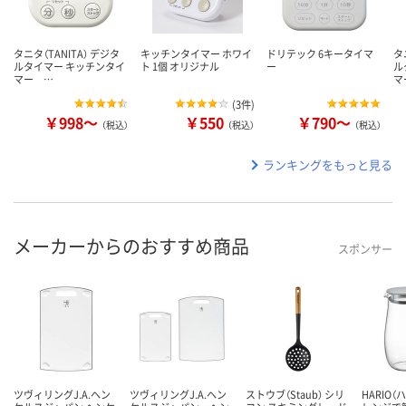
タニタ（TANITA） デジタ
キッチンタイマー ホワイ
ドリテック 6キータイマ
タ
ルタイマー キッチンタイ
ト 1個 オリジナル
ー
ル
マー …
マ
(
3件
)
￥998～
￥550
￥790～
（税込）
（税込）
（税込）
ランキングをもっと見る
メーカーからのおすすめ商品
スポンサー
ツヴィリングJ.A.ヘン
ツヴィリングJ.A.ヘン
ストウブ（Staub） シリ
HARIO