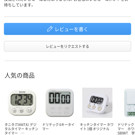
待ちしています。
レビューを書く
レビューをリクエストする
人気の商品
タニタ（TANITA） デジ
ドリテック 6キータイ
キッチンタイマー ホワ
ドリテック
タルタイマー キッチン
マー
イト 1個 オリジナル
マー ホワ
タイマー …
580WT 学