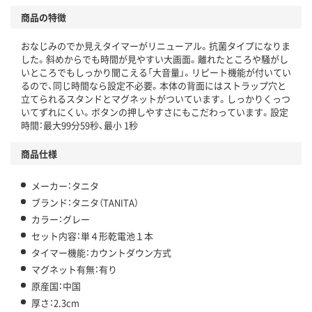
商品の特徴
おなじみのでか見えタイマーがリニューアル。抗菌タイプになりま
した。斜めからでも時間が見やすい大画面。離れたところや騒がし
いところでもしっかり聞こえる「大音量」。リピート機能が付いてい
るので、同じ時間なら設定不必要。本体の背面にはストラップ穴と
立てられるスタンドとマグネットがついています。しっかりくっつ
いてずれにくい。ボタンの押しやすさにもこだわっています。設定
時間：最大99分59秒、最小 1秒
商品仕様
メーカー：タニタ
ブランド：タニタ（TANITA）
カラー：グレー
セット内容：単４形乾電池１本
タイマー機能：カウントダウン方式
マグネット有無：有り
原産国：中国
厚さ：2.3cm