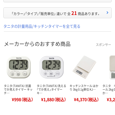
21
「カラー」「タイプ」「販売単位」 違いで 全
商品あります。
タニタの計量用品/キッチンタイマーを全て見る
メーカーからのおすすめ商品
スポンサー
タニタ（TANITA） 抗菌
タニタ（TANITA）洗える
キッチンスケール はか
タニタ 
でか見えタイマー キッ
「でか見え」タイマー
り 3kg 0.1g単位 KJ…
ール 2kg 
チ…
キ…
か…
¥998（税込）
¥1,880（税込）
¥4,370（税込）
¥3,