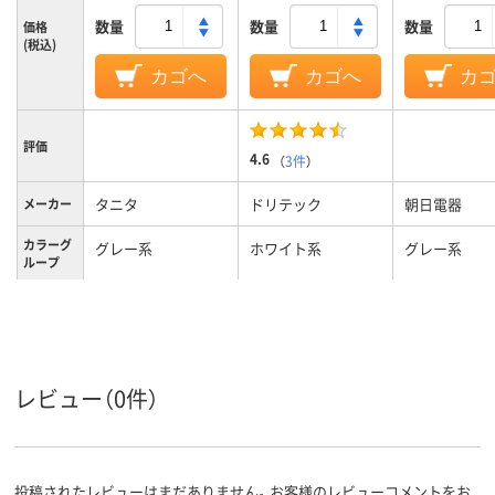
数量
数量
数量
価格
(税込)
カゴへ
カゴへ
カ
評価
4.6
（
3件
）
タニタ
ドリテック
朝日電器
メーカー
カラーグ
グレー系
ホワイト系
グレー系
ループ
レビュー（0件）
投稿されたレビューはまだありません。お客様のレビューコメントをお