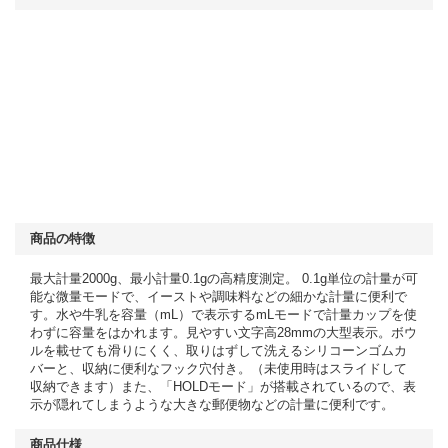
商品の特徴
最大計量2000g、最小計量0.1gの高精度測定。 0.1g単位の計量が可
能な微量モードで、イーストや調味料などの細かな計量に便利で
す。水や牛乳を容量（mL）で表示するmLモードで計量カップを使
わずに容量をはかれます。見やすい文字高28mmの大型表示。ボウ
ルを載せても滑りにくく、取りはずして洗えるシリコーンゴムカ
バーと、収納に便利なフック穴付き。（未使用時はスライドして
収納できます）また、「HOLDモード」が搭載されているので、表
示が隠れてしまうような大きな郵便物などの計量に便利です。
商品仕様