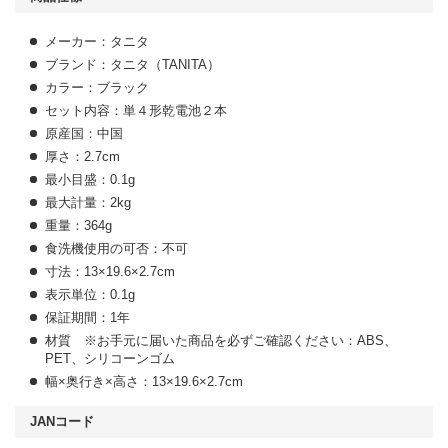
メーカー：タニタ
ブランド：タニタ（TANITA）
カラー：ブラック
セット内容：単４形乾電池２本
原産国：中国
厚さ：2.7cm
最小目盛：0.1g
最大計量：2kg
重量：364g
食洗機使用の可否：不可
寸法：13×19.6×2.7cm
表示単位：0.1g
保証期間：1年
材質 ※お手元に届いた商品を必ずご確認ください：ABS、
PET、シリコーンゴム
幅×奥行き×高さ：13×19.6×2.7cm
JANコード