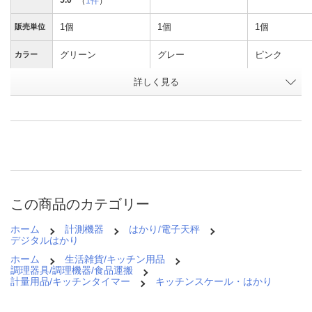
5.0
（
1件
）
1個
1個
1個
販売単位
グリーン
グレー
ピンク
カラー
お申込番
詳しく見る
RH66198
RH66200
RH66199
号
あり
あり
あり
在庫
8月9日（日）
8月9日（日）
8月9日（日）
お届け日
数量
数量
数量
この商品のカテゴリー
カゴへ
カゴへ
カ
ホーム
計測機器
はかり/電子天秤
デジタルはかり
ホーム
生活雑貨/キッチン用品
調理器具/調理機器/食品運搬
計量用品/キッチンタイマー
キッチンスケール・はかり