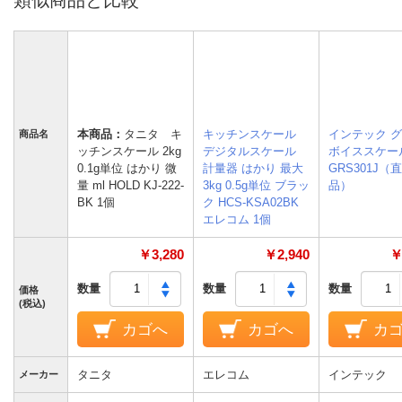
類似商品と比較
本商品：
タニタ キ
キッチンスケール
インテック 
商品名
ッチンスケール 2kg
デジタルスケール
ボイススケー
0.1g単位 はかり 微
計量器 はかり 最大
GRS301J（
量 ml HOLD KJ-222-
3kg 0.5g単位 ブラッ
品）
BK 1個
ク HCS-KSA02BK
エレコム 1個
￥3,280
￥2,940
￥
数量
数量
数量
価格
(税込)
カゴへ
カゴへ
カ
タニタ
エレコム
インテック
メーカー