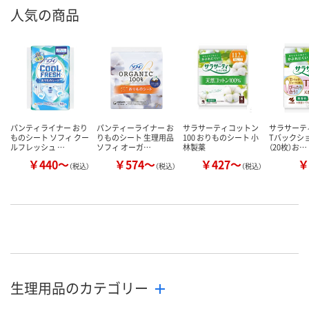
人気の商品
パンティライナー おり
パンティーライナー お
サラサーティコットン
サラサーテ
ものシート ソフィ クー
りものシート 生理用品
100 おりものシート 小
Tバックショ
ルフレッシュ …
ソフィ オーガ…
林製薬
（20枚）お…
￥440～
￥574～
￥427～
￥
（税込）
（税込）
（税込）
生理用品のカテゴリー