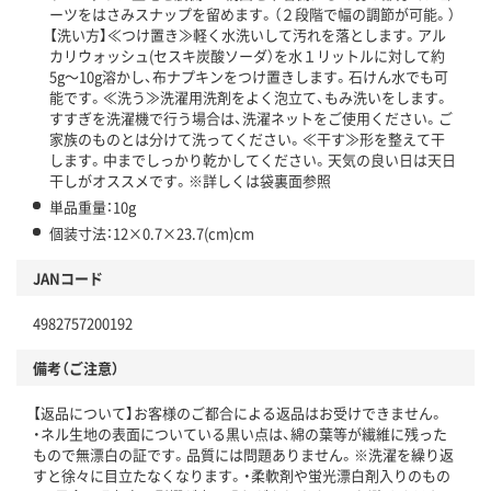
ーツをはさみスナップを留めます。（２段階で幅の調節が可能。）
【洗い方】≪つけ置き≫軽く水洗いして汚れを落とします。アル
カリウォッシュ(セスキ炭酸ソーダ）を水１リットルに対して約
5g～10g溶かし、布ナプキンをつけ置きします。石けん水でも可
能です。≪洗う≫洗濯用洗剤をよく泡立て、もみ洗いをします。
すすぎを洗濯機で行う場合は、洗濯ネットをご使用ください。ご
家族のものとは分けて洗ってください。≪干す≫形を整えて干
します。中までしっかり乾かしてください。天気の良い日は天日
干しがオススメです。※詳しくは袋裏面参照
単品重量：10g
個装寸法：12×0.7×23.7(cm)cm
JANコード
4982757200192
備考（ご注意）
【返品について】お客様のご都合による返品はお受けできません。
・ネル生地の表面についている黒い点は、綿の葉等が繊維に残った
もので無漂白の証です。品質には問題ありません。※洗濯を繰り返
すと徐々に目立たなくなります。・柔軟剤や蛍光漂白剤入りのもの