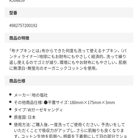
型番
4982757200192
商品の特徴
「布ナプキンとは」布からできた何度も洗って使えるナプキン。（パ
ンティライナー）地球にもお財布にもやさしく経済的。洗って繰り
返し使えるのでゴミが減り、環境にもやお財布にもやさしい。肌側
に無漂白・無蛍光のオーガニックコットンを使用。
商品仕様
メーカー：地の塩社
その他商品仕様：●平置サイズ：180mm×175mm×3mm
タイプ：Wガーゼキャンディ
原産国：日本
使用方法：ご購入後、一度洗ってご使用ください。予洗いをして
いただくことで吸収力がアップし、さらに肌触りも良くなりま
す。コットン生地を肌側へ、柄面を下着側にして羽の部分でショ