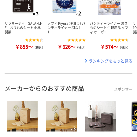
サラサーティ SALA・LI・
ソフィ Kiyora（キヨラ） パ
パンティーライナー おり
サ
E おりものシート 小林
ンティライナー 羽なし
ものシート 生理用品 ソフ
1
製薬
1…
ィ オーガ…
製
￥855～
￥626～
￥574～
（税込）
（税込）
（税込）
ランキングをもっと見る
メーカーからのおすすめ商品
スポンサー