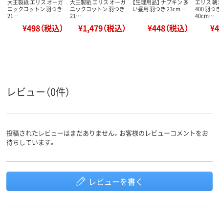
大王製紙 エリス オーガ
大王製紙 エリス オーガ
【生理用品】 ナプキン 多
エリス 
ニックコットン 羽つき
ニックコットン 羽つき
い昼用 羽つき 23cm …
400 羽つ
21…
21…
40cm…
¥498（税込）
¥1,479（税込）
¥448（税込）
¥
レビュー（0件）
投稿されたレビューはまだありません。お客様のレビューコメントをお
待ちしています。
レビューを書く