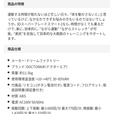
商品の特徴
運動する時間が取れないほど忙しい日々。「体を動かさないと」と思
っているけど、なかなかできずお悩みの方もいるのではないでしょ
うか。3Dスーパーブレードスマート2なら、時間がなくても乗るだ
けで、楽に、効率的に、“ながら運動” “ながらストレッチ” が可
能。“美尻”を目指して効率的な大殿筋のトレーニングをサポートし
ます。
商品仕様
メーカー：ドリームファクトリー
ブランド：DOCTORAIR（ドクターエア）
質量：約11.5kg
使用環境温湿度：+10~+40℃ 30~85%RH
付属品：リモコン(ボタン電池付き)、電源コード、フロアマット、取
扱説明書(保証書付き)
材質：ABS
電源：AC100V 50/60Hz
振動回数：上下振動：最小600回/分 最大770回/分、微振動：最小
1,420回/分 最大2,020回/分