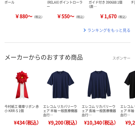
ボール
（RELAX）ポイントローラ
ガイド付き 390688 1個
チ
ー
（直…
￥880～
￥550～
￥1,670
（税込）
（税込）
（税込）
ランキングをもっと見る
メーカーからのおすすめ商品
スポンサー
今村紙工 徽章リボン 赤
エレコム リカバリーウ
エレコム リカバリーウ
エレコム
小 KRR-S 1個
ェア 半袖 一般医療機器
ェア 長袖 一般医療機器
ェア 半袖
血行…
血行…
血行…
¥434（税込）
¥9,200（税込）
¥10,340（税込）
¥9,