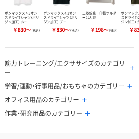
ボンマックス 4.3オン
ボンマックス 4.3オン
三菱鉛筆 印鑑ホルダ
ボンマックス
スドライTシャツ（ポリ
スドライTシャツ（ポリ
ーはん蔵
スドライT
ジン加工） ホ…
ジン加工） ブ…
ジン加工） 
￥830～
￥830～
￥198～
￥8
（税込）
（税込）
（税込）
筋力トレーニング/エクササイズのカテゴリ
ー
学習/運動・行事用品/おもちゃのカテゴリー
オフィス用品のカテゴリー
作業・研究用品のカテゴリー