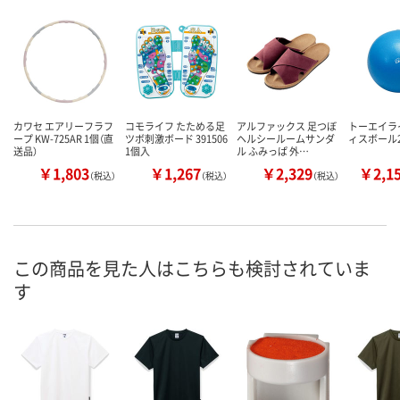
カワセ エアリーフラフ
コモライフ たためる足
アルファックス 足つぼ
トーエイラ
ープ KW-725AR 1個（直
ツボ刺激ボード 391506
ヘルシールームサンダ
ィスボール2
送品）
1個入
ル ふみっぱ 外…
￥1,803
￥1,267
￥2,329
￥2,1
（税込）
（税込）
（税込）
この商品を見た人はこちらも検討されていま
す