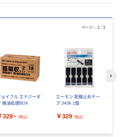
ページ：
1
／
3
次のスライド
ジョイフル エナジーギ
エーモン 配線止めテー
ピア（PIAA
ア 廃油処理BOX
プ 3436 1個
ポーツホーン】
500Hz ブラ
￥328~
￥329
セット（2個
（税込）
（税込）
￥4,994