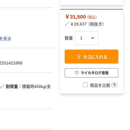
￥31,500
（税込）
／ ￥28,637 （税抜き）
数量
を見る
カゴに入れる
251421868
マイカタログ登録
商品を比較
)
／
耐荷重
積載時450kg/支