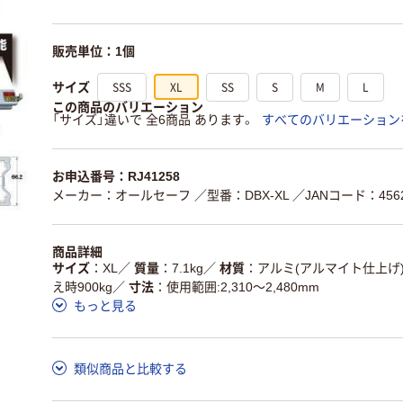
販売単位：1個
SSS
XL
SS
S
M
L
サイズ
この商品のバリエーション
「サイズ」違いで 全6商品 あります。
すべてのバリエーション
お申込番号：RJ41258
メーカー：オールセーフ
／型番：DBX-XL
／JANコード：4562
商品詳細
サイズ
XL
／
質量
7.1kg
／
材質
アルミ(アルマイト仕上げ
え時900kg
／
寸法
使用範囲:2,310～2,480mm
もっと見る
類似商品と比較する