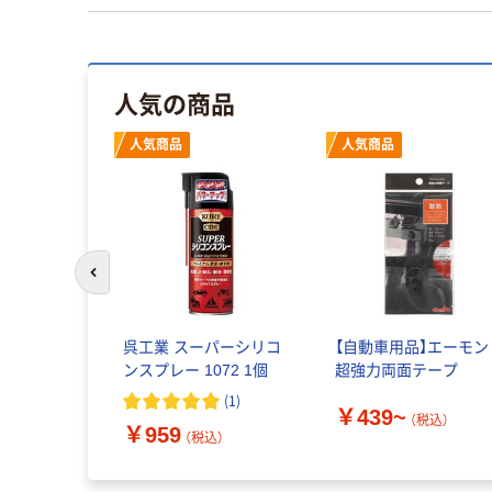
人気の商品
人気商品
人気商品
前のスライドへ
呉工業 スーパーシリコ
【自動車用品】エーモン
ンスプレー 1072 1個
超強力両面テープ
(
1
)
￥439~
（税込）
￥959
（税込）