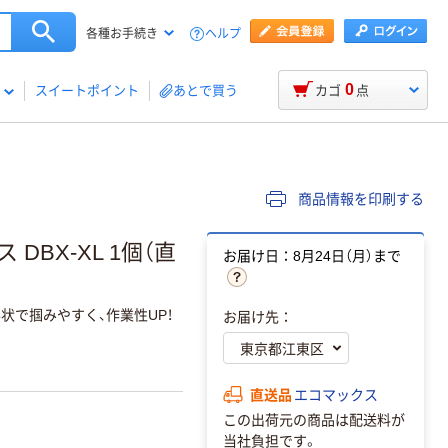
ヘルプ
各種お手続き
0
スイートポイント
あとで買う
カゴ
点
商品情報を印刷する
BX-XL 1個（直
お届け日：8月24日（月）まで
状で掴みやすく、作業性UP！
お届け先：
直送品
エコマックス
この出荷元の商品は配送料が
当社負担です。