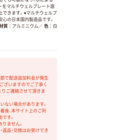
トをマルチウェルプレート底
止できます。●マルチウェルプ
。●安心の日本国内製造品です。
材質
アルミニウム
／
色
白
間部で配送追加料金が発生
もございますのでご了承く
よりご連絡させて頂きま
ていない場合があります。
着後、本サイト上のご利
能です。
ありません。
・返品・交換はお受けでき