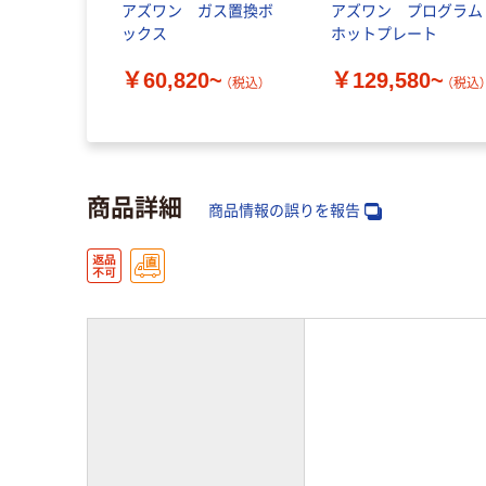
ラミックホ
アズワン ガス置換ボ
アズワン プログラム
 デジタル
ックス
ホットプレート
P
￥60,820~
￥129,580~
（税込）
（税込
8~
（税込）
商品詳細
商品情報の誤りを報告