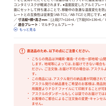
コンタミリスクが軽減されます。●温度設定したアルミプレー
面にセットして持ち運ぶことで、移動中の急激な温度変化を防
レートとの互換性は従来型（AB-TC1／AB-TC2）と同じです
／
寸法縦×横×高さmm
[上段]77×116×4／[下段]93×136×6
／
／
適合プレート
マルチウェルプレート
もっと見る
直送品のため、以下の点にご注意ください。
こちらの商品は沖縄県・離島・その他一部地域・山
します。地域等によっては、お届けできない場合
ださい。ご注文後、お届け不可の場合は、アスクル
す。
この商品には、アスクル発行の納品書が同梱され
アスクル発行の納品書をご希望のお客様は、商品到
用履歴よりＰＤＦファイルにて印刷することが可
アスクルのダンボールもしくは袋でのお届けでは
お客様のご都合によるご注文後の変更・キャンセル
ません。