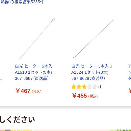
加熱器
”の検索結果
5285
件
型
白光 ヒーター 5本入
白光 ヒーター 3本入り
A1510 1セット(5本)
A1324 1セット(3本)
367-8687（直送品）
367-8628（直送品）
タ
1
(
1
)
￥467
1
（税込）
￥455
4
（税込）
しください