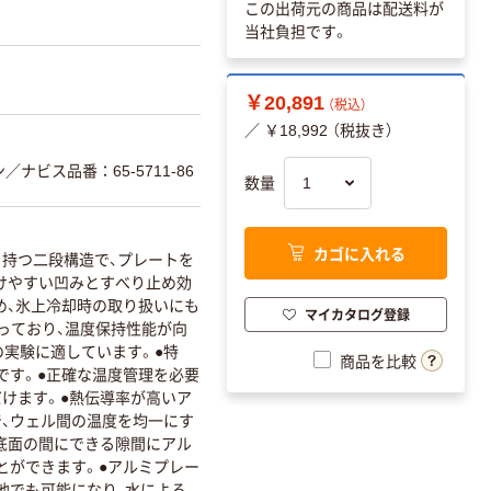
この出荷元の商品は配送料が
当社負担です。
￥20,891
（税込）
／ ￥18,992 （税抜き）
／ナビス品番：65-5711-86
数量
カゴに入れる
分を持つ二段構造で、プレートを
けやすい凹みとすべり止め効
め、氷上冷却時の取り扱いにも
マイカタログ登録
になっており、温度保持性能が向
の実験に適しています。●特
商品を比較
です。●正確な温度管理を必要
けます。●熱伝導率が高いア
、ウェル間の温度を均一にす
底面の間にできる隙間にアル
とができます。●アルミプレー
他でも可能になり、水による