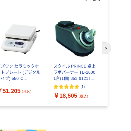
次のスライド
アズワン セラミックホ
スタイル PRINCE 卓上
東京硝子器械
ットプレート (デジタル
ラボバーナー TB-1000
トスクリーン
イプ) 550°C
1台(1個) 353-9121（直
5枚入 635-
75×178mm CHP-
送品）
ット(5枚) 1
(
1
)
￥51,205
￥2,985
70DF 1個 1-9387-
送品）
（税込）
￥18,505
1（直送品）
（税込）