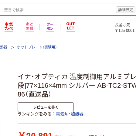
詳細設定
お届け先
〒135-0061
加熱器
ホットプレート（実験用）
イナ・オプティカ 温度制御用アルミプレ
段]77×116×4mm シルバー AB-TC2-STW 
86（直送品）
レビューを書く
ランキングをみる
電気炉・加熱器
￥20,891