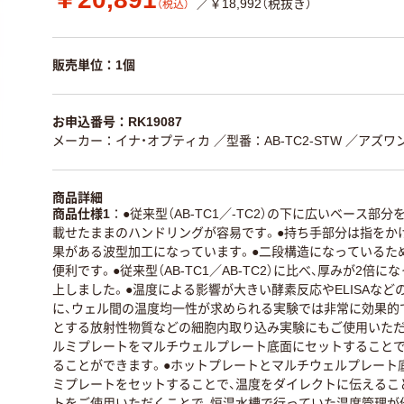
／￥18,992（税抜き）
（税込）
販売単位：1個
お申込番号：RK19087
メーカー：イナ・オプティカ
／型番：AB-TC2-STW
／アズワン
商品詳細
商品仕様1
●従来型（AB-TC1／-TC2）の下に広いベース部
載せたままのハンドリングが容易です。●持ち手部分は指をか
果がある波型加工になっています。●二段構造になっているた
便利です。●従来型（AB-TC1／AB-TC2）に比べ、厚みが2倍
上しました。●温度による影響が大きい酵素反応やELISAなど
に、ウェル間の温度均一性が求められる実験では非常に効果的
とする放射性物質などの細胞内取り込み実験にもご使用いただ
ルミプレートをマルチウェルプレート底面にセットすることで
ることができます。●ホットプレートとマルチウェルプレート
ミプレートをセットすることで、温度をダイレクトに伝えるこ
トをご使用いただくことで、恒温水槽で行っていた温度管理が