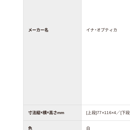
メーカー名
イナ・オプティカ
寸法縦×横×高さmm
[上段]77×116×4／[下段]
色
白