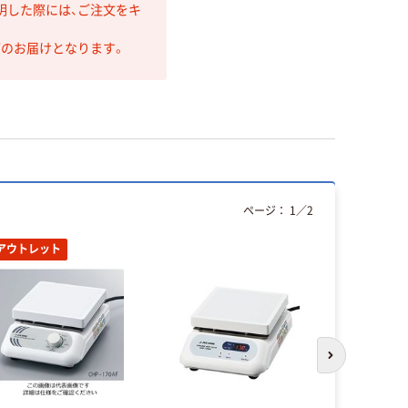
明した際には、ご注文をキ
第のお届けとなります。
ページ：
1
／
2
アウトレット
次のスライド