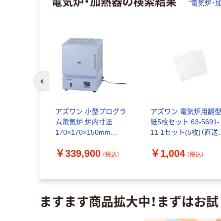
電気炉・加熱器
の検索結果
“
電気炉・
前のスライドへ
スリボンヒ
アズワン 小型プログラ
アズワン 電気炉用離
 1000W
ム電気炉 炉内寸法
紙5枚セット 63-5691-
0mm リード
170×170×150mm
11 1セット(5枚)（直送
00-1000-
MMF-2 1台 1-6032-
品）
0
￥339,900
￥1,004
本（直送品）
02（直送品）
（税込）
（税込）
（税込）
ますます商品拡大中！まずはお試