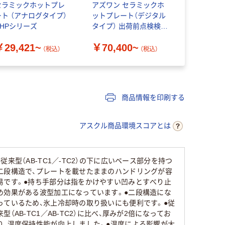
セラミックホットプレ
アズワン セラミックホ
スタンダー
ート （アナログタイプ）
ットプレート（デジタル
レート
CHPシリーズ
タイプ） 出荷前点検検査
￥61,96
書付 CHP
￥29,421~
￥70,400~
（税込）
（税込）
商品情報を印刷する
アスクル商品環境スコアとは
●従来型（AB-TC1／-TC2）の下に広いベース部分を持つ
二段構造で、プレートを載せたままのハンドリングが容
易です。●持ち手部分は指をかけやすい凹みとすべり止
め効果がある波型加工になっています。●二段構造にな
っているため、氷上冷却時の取り扱いにも便利です。●従
来型（AB-TC1／AB-TC2）に比べ、厚みが2倍になってお
り、温度保持性能が向上しました。●温度による影響が大