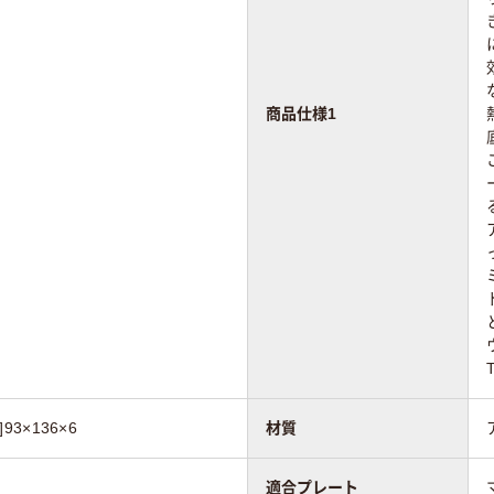
商品仕様1
93×136×6
材質
適合プレート