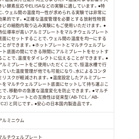
きい酵素反応やELISAなどの実験に適しています。●特
に、ウェル間の温度均一性が求められる実験では非常に
効果的です。●正確な温度管理を必要とする放射性物質
などの細胞内取り込み実験にもご使用いただけます。●
熱伝導率が高いアルミプレートをマルチウェルプレート
底面にセットすることで、ウェル間の温度を均一にする
ことができます。●ホットプレートとマルチウェルプレ
ート底面の間にできる隙間にアルミプレートをセットす
ることで、温度をダイレクトに伝えることができます。●
アルミプレートをご使用いただくことで、恒温水槽で行
っていた温度管理が他でも可能になり、水によるコンタ
ミリスクが軽減されます。●温度設定したアルミプレー
トをマルチウェルプレート底面にセットして持ち運ぶこ
とで、移動中の急激な温度変化を防止できます。●マルチ
ウェルプレートとの互換性は従来型（AB-TC1／AB-
TC2）と同じです。●安心の日本国内製造品です。
アルミニウム
マルチウェルプレート