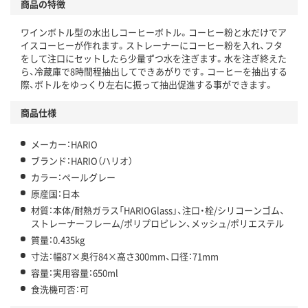
商品の特徴
ワインボトル型の水出しコーヒーボトル。コーヒー粉と水だけでア
イスコーヒーが作れます。ストレーナーにコーヒー粉を入れ、フタ
をして注口にセットしたら少量ずつ水を注ぎます。水を注ぎ終えた
ら、冷蔵庫で8時間程抽出してできあがりです。コーヒーを抽出する
際、ボトルをゆっくり左右に振って抽出促進する事ができます。
商品仕様
メーカー：HARIO
ブランド：HARIO（ハリオ）
カラー：ペールグレー
原産国：日本
材質：本体/耐熱ガラス「HARIOGlass」、注口・栓/シリコーンゴム、
ストレーナーフレーム/ポリプロピレン、メッシュ/ポリエステル
質量：0.435kg
寸法：幅87×奥行84×高さ300mm、口径：71mm
容量：実用容量：650ml
食洗機可否：可