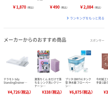
￥1,870
￥490
￥2,084
（税込）
（税込）
（税込）
ランキングをもっと見る
メーカーからのおすすめ商品
スポンサー
テラモト tidy
激落ちくん 水だけで落
ブリタ（BRITA）タンク
今村紙工
StandingDrainer …
ちる シンク洗いクリー
型 浄水器 フロー ベー
手袋 1袋（
ナー シ…
シ…
¥4,726（税込）
¥338（税込）
¥6,875（税込）
¥