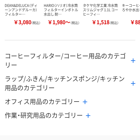
DEAN&DELUCA（ディ
HARIO（ハリオ）冷水筒
タケヤ化学工業 冷水筒
キーコーヒ
ーンアンドデルーカ）
フィルターインボトル
スリムジャグ 1.1L コー
ろやか水出
フィルター…
水出し 耐…
ヒーフィ…
￥3,080
￥1,980～
￥1,518
￥8
（税込）
（税込）
（税込）
コーヒーフィルター/コーヒー用品のカテゴ
リー
ラップ/ふきん/キッチンスポンジ/キッチン
用品のカテゴリー
オフィス用品のカテゴリー
作業・研究用品のカテゴリー