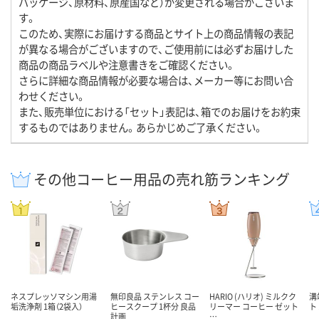
パッケージ、原材料、原産国など）が変更される場合がございま
す。
このため、実際にお届けする商品とサイト上の商品情報の表記
が異なる場合がございますので、ご使用前には必ずお届けした
商品の商品ラベルや注意書きをご確認ください。
さらに詳細な商品情報が必要な場合は、メーカー等にお問い合
わせください。
また、販売単位における「セット」表記は、箱でのお届けをお約束
するものではありません。あらかじめご了承ください。
その他コーヒー用品の売れ筋ランキング
ネスプレッソマシン用湯
無印良品 ステンレス コー
HARIO (ハリオ) ミルクク
溝
垢洗浄剤 1箱（2袋入）
ヒースクープ 1杯分 良品
リーマー コーヒー ゼット
ト
計画
…