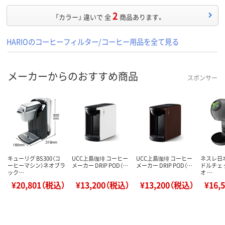
2
「カラー」 違いで 全
商品あります。
HARIOのコーヒーフィルター/コーヒー用品を全て見る
メーカーからのおすすめ商品
スポンサー
キューリグ BS300（コ
UCC上島珈琲 コーヒー
UCC上島珈琲 コーヒー
ネスレ日
ーヒーマシン）ネオブラ
メーカー DRIP POD（…
メーカー DRIP POD（…
ドルチェ 
ック…
オ …
¥20,801（税込）
¥13,200（税込）
¥13,200（税込）
¥16,