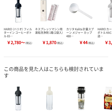
HARIO （ハリオ） フィル
ネスプレッソマシン用
カリタ Kalita 計量スプ
HARIO 
ターイン コーヒーボト
湯垢洗浄剤 1箱（2袋入）
ーン メジャー カップ
ボトル KAC-
ル 65…
488…
送…
￥2,780～
￥1,870
￥44
￥3,
（税込）
（税込）
（税込）
この商品を見た人はこちらも検討されていま
す