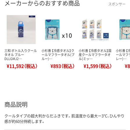
メーカーからのおすすめ商品
スポンサー
三和 ボトル入りクール
小杉善 【冷感タオル】ク
小杉善 【冷感タオル】国
小杉善 【
タオル ブルー
ールマフラータオル(ブ
産クールマフラータオ
ールマフ
DLLGMJ2…
ルー)…
ル(ミッ…
レー)…
¥11,592（税込）
¥893（税込）
¥1,599（税込）
¥
商品説明
クールタイプの超大判からだふきです。肌温度から最大ー3℃、ひんやり
感が約60分持続します。