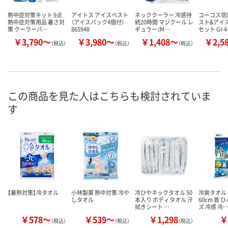
熱中症対策キット 9点
アイトス アイスベスト
ネッククーラー 冷感持
コーコス信
熱中症対策用品 暑さ対
（アイスパック4個付）
続20時間 マジクール レ
スト&アイ
策 クーラーバ…
865948
ギュラー（M…
セット GI-
￥3,790～
￥3,980～
￥1,408～
￥2,5
（税込）
（税込）
（税込）
この商品を見た人はこちらも検討されていま
す
【暑熱対策】冷タオル
小林製薬 熱中対策 冷や
冷ひやネックタオル 50
冷爽タオル
しタオル
本入り ボディタオル 汗
60cm 首
拭きシート …
ズ 冷感 冷
￥578～
￥539～
￥1,298
￥
（税込）
（税込）
（税込）