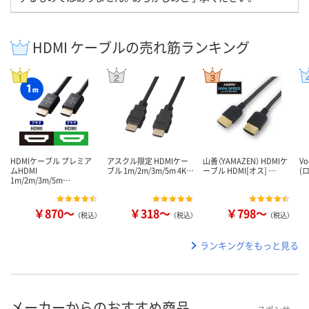
HDMI ケーブルの売れ筋ランキング
HDMIケーブル プレミア
アスクル限定 HDMIケー
山善（YAMAZEN） HDMIケ
V
ムHDMI
ブル 1m/2m/3m/5m 4K…
ーブル HDMI[オス] …
(
1m/2m/3m/5m…
￥870～
￥318～
￥798～
（税込）
（税込）
（税込）
ランキングをもっと見る
メーカーからのおすすめ商品