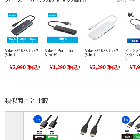
スポンサー
Anker 332 USB-C ハブ
Anker 4-Port Ultra-
Anker 332 USB-C ハブ
ドッキン
(5-in-1…
Slim US…
(5-in-1…
ン タイプC
H…
¥2,990（税込）
¥1,290（税込）
¥3,290（税込）
¥7,
類似商品と比較