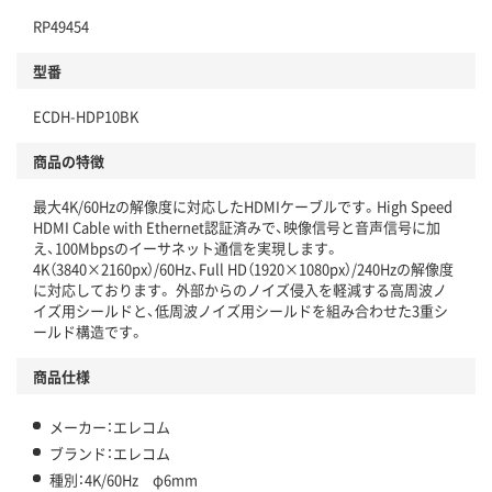
RP49454
型番
ECDH-HDP10BK
商品の特徴
最大4K/60Hzの解像度に対応したHDMIケーブルです。High Speed
HDMI Cable with Ethernet認証済みで、映像信号と音声信号に加
え、100Mbpsのイーサネット通信を実現します。
4K（3840×2160px）/60Hz、Full HD（1920×1080px）/240Hzの解像度
に対応しております。 外部からのノイズ侵入を軽減する高周波ノ
イズ用シールドと、低周波ノイズ用シールドを組み合わせた3重シ
ールド構造です。
商品仕様
メーカー：エレコム
ブランド：エレコム
種別：4K/60Hz φ6mm