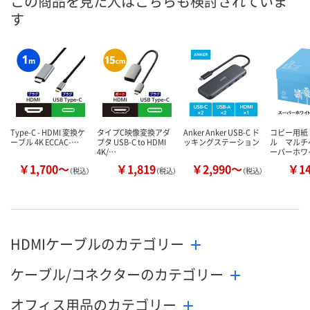
この商品を見た人はこちらも検討されていま
す
数量
数量
数量
カゴへ
カゴへ
カ
Type-C - HDMI 変換ケ
タイプC映像変換アダ
Anker Anker USB-C ド
コピー用紙
ーブル 4K ECCAC-…
プタ USB-C to HDMI
ッキングステーション
ル マルチ
4K/…
ーパーホワ
￥1,700～
￥1,819
￥2,990～
￥1
（税込）
（税込）
（税込）
HDMIケーブルのカテゴリー
ケーブル/コネクターのカテゴリー
オフィス用品のカテゴリー