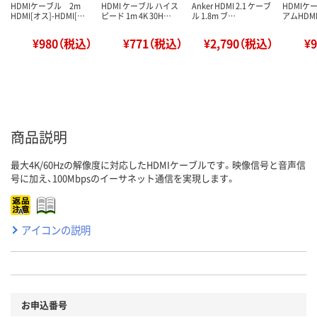
HDMIケーブル 2m
HDMI ケーブル ハイス
Anker HDMI 2.1 ケーブ
HDMIケ
HDMI[オス]-HDMI[…
ピード 1m 4K 30H…
ル 1.8m ブ…
アムHDMI 
¥980（税込）
¥771（税込）
¥2,790（税込）
¥
商品説明
最大4K/60Hzの解像度に対応したHDMIケーブルです。映像信号と音声信
号に加え、100Mbpsのイーサネット通信を実現します。
アイコンの説明
お申込番号