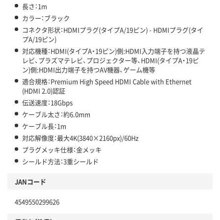
長さ：1m
カラー：ブラック
コネクタ形状：HDMIプラグ(タイプA/19ピン) - HDMIプラグ(タイ
プA/19ピン)
対応機種：HDMI(タイプA・19ピン)側:HDMI入力端子を持つ液晶テ
レビ、プラズマテレビ、プロジェクター等、HDMI(タイプA・19ピ
ン)側:HDMI出力端子を持つAV機器、ゲーム機等
適合規格：Premium High Speed HDMI Cable with Ethernet
(HDMI 2.0)認証
伝送速度：18Gbps
ケーブル太さ：約6.0mm
ケーブル長：1m
対応解像度：最大4K(3840×2160px)/60Hz
プラグメッキ仕様：金メッキ
シールド方法：3重シールド
JANコード
4549550299626