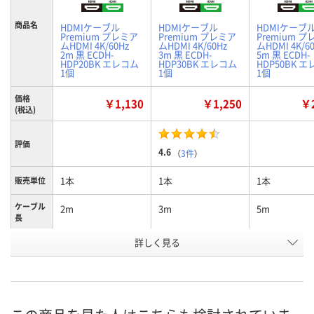
商品名
HDMIケーブル
HDMIケーブル
HDMIケーブ
Premium プレミア
Premium プレミア
Premium 
ムHDMI 4K/60Hz
ムHDMI 4K/60Hz
ムHDMI 4K/6
2m 黒 ECDH-
3m 黒 ECDH-
5m 黒 ECDH-
HDP20BK エレコム
HDP30BK エレコム
HDP50BK 
1個
1個
1個
価格
￥1,130
￥1,250
￥2
(税込)
評価
4.6
（
3件
）
1本
1本
1本
販売単位
ケーブル
2m
3m
5m
長
お申込番
詳しく見る
RP49463
EE55237
EE55238
号
あり
あり
あり
在庫
8月8日（土）
8月8日（土）
8月8日（土）
お届け日