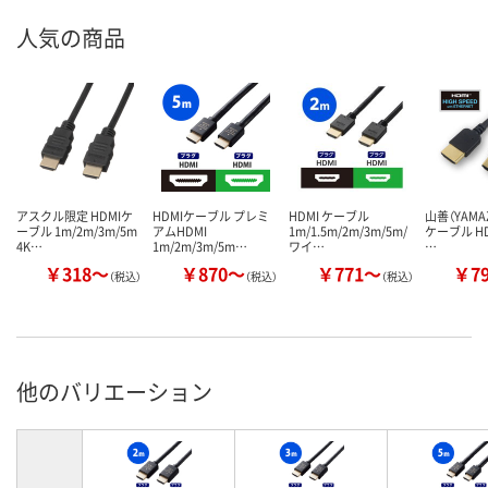
人気の商品
アスクル限定 HDMIケ
HDMIケーブル プレミ
HDMI ケーブル
山善（YAMAZ
ーブル 1m/2m/3m/5m
アムHDMI
1m/1.5m/2m/3m/5m/
ケーブル HD
4K…
1m/2m/3m/5m…
ワイ…
…
￥318～
￥870～
￥771～
￥7
（税込）
（税込）
（税込）
他のバリエーション