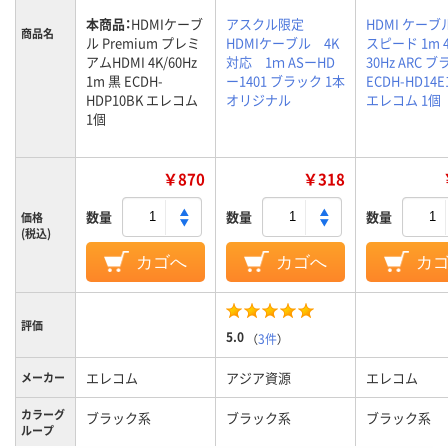
本商品：
HDMIケーブ
アスクル限定
HDMI ケーブ
商品名
ル Premium プレミ
HDMIケーブル 4K
スピード 1m 
アムHDMI 4K/60Hz
対応 1ｍ ASーHD
30Hz ARC 
1m 黒 ECDH-
ー1401 ブラック 1本
ECDH-HD14E
HDP10BK エレコム
オリジナル
エレコム 1個
1個
￥870
￥318
数量
数量
数量
価格
(税込)
カゴへ
カゴへ
カ
評価
5.0
（
3件
）
エレコム
アジア資源
エレコム
メーカー
カラーグ
ブラック系
ブラック系
ブラック系
ループ