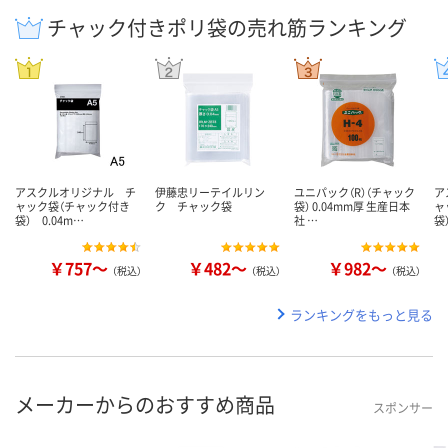
チャック付きポリ袋の売れ筋ランキング
アスクルオリジナル チ
伊藤忠リーテイルリン
ユニパック（R）（チャック
ア
ャック袋（チャック付き
ク チャック袋
袋） 0.04mm厚 生産日本
ャ
袋） 0.04m…
社 …
袋
￥757～
￥482～
￥982～
（税込）
（税込）
（税込）
ランキングをもっと見る
メーカーからのおすすめ商品
スポンサー