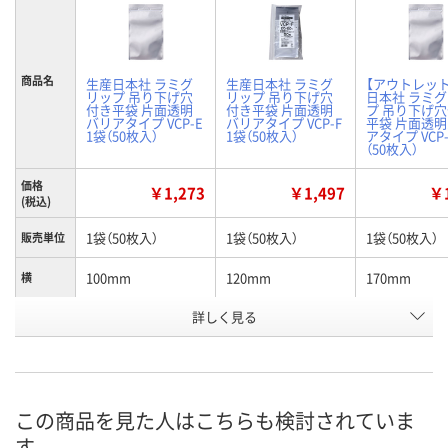
商品名
生産日本社 ラミグ
生産日本社 ラミグ
【アウトレッ
リップ 吊り下げ穴
リップ 吊り下げ穴
日本社 ラミ
付き平袋 片面透明
付き平袋 片面透明
プ 吊り下げ
バリアタイプ VCP-E
バリアタイプ VCP-F
平袋 片面透
1袋（50枚入）
1袋（50枚入）
アタイプ VCP-
（50枚入）
価格
￥1,273
￥1,497
￥1
(税込)
1袋（50枚入）
1袋（50枚入）
1袋（50枚入）
販売単位
100mm
120mm
170mm
横
お申込番
詳しく見る
RR02142
RR02134
RR02149
号
入荷待ち
あり
入荷待ち
在庫
8月11日（火）
お届け日
この商品を見た人はこちらも検討されていま
す