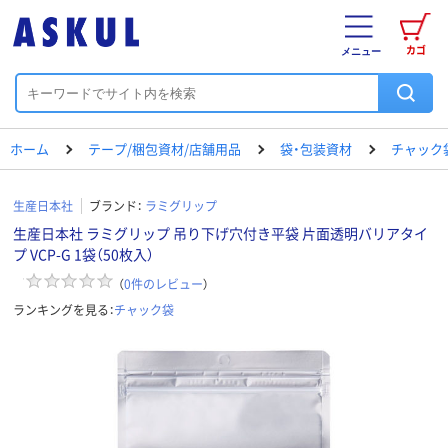
カゴ
メニュー
ホーム
テープ/梱包資材/店舗用品
袋・包装資材
チャック
生産日本社
ブランド：
ラミグリップ
生産日本社 ラミグリップ 吊り下げ穴付き平袋 片面透明バリアタイ
プ VCP-G 1袋（50枚入）
（
0
件のレビュー
）
ランキングを見る：
チャック袋