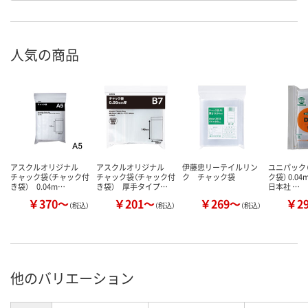
人気の商品
アスクルオリジナル
アスクルオリジナル
伊藤忠リーテイルリン
ユニパック（
チャック袋（チャック付
チャック袋（チャック付
ク チャック袋
ク袋） 0.0
き袋） 0.04m…
き袋） 厚手タイプ…
日本社 …
￥370～
￥201～
￥269～
￥2
（税込）
（税込）
（税込）
他のバリエーション