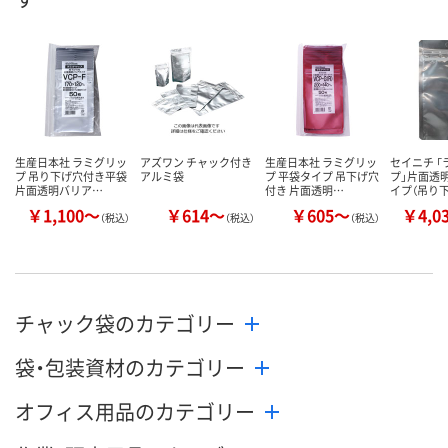
数量
お取り扱い終了しま
お取り扱い終
した
した
カゴへ
生産日本社 ラミグリッ
アズワン チャック付き
生産日本社 ラミグリッ
セイニチ 
プ 吊り下げ穴付き平袋
アルミ袋
プ 平袋タイプ 吊下げ穴
プ」片面透
片面透明バリア…
付き 片面透明…
イプ（吊り
￥1,100～
￥614～
￥605～
￥4,0
（税込）
（税込）
（税込）
チャック袋のカテゴリー
袋・包装資材のカテゴリー
オフィス用品のカテゴリー