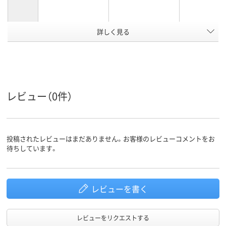
詳しく見る
（チャック上）32mm
縦（チャック下）
縦(チャック
＋（チャック下）200
200×横140mm
下)200×横14
ｍｍ×（袋巾）140ｍ
寸法（横）
ｍ
レビュー（0件）
クリア(透明・半透明)
ブラウン系
カラーグ
ループ
系、シルバー系
アスクル
商品環境
投稿されたレビューはまだありません。お客様のレビューコメントをお
25
スコア
待ちしています。
レビューを書く
レビューをリクエストする