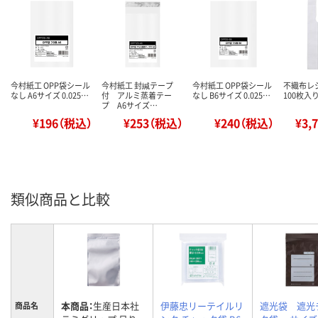
今村紙工 OPP袋シール
今村紙工 封緘テープ
今村紙工 OPP袋シール
不織布レジ
なし A6サイズ 0.025…
付 アルミ蒸着テー
なし B6サイズ 0.025…
100枚入り
プ A6サイズ…
¥196（税込）
¥253（税込）
¥240（税込）
¥3,
類似商品と比較
本商品：
生産日本社
伊藤忠リーテイルリ
遮光袋 遮光
商品名