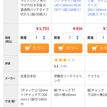
ラミグリップ 吊り
ンク チャック袋 B6
ク袋 サイズB
下げ穴付き平袋 片
140×200mm IRLM-
サイズ）
面透明バリアタイプ
ZBT7 1袋（100枚入）
200×140m
VCP-G 1袋（50枚入）
100枚入 オ
￥1,753
￥416
￥1
数量
数量
数量
価格
(税込)
カゴへ
カゴへ
カ
評価
3.2
（
7件
）
生産日本社
伊藤忠リーテイルリ
アスクル
メーカー
ンク
（チャック上）32mm
縦（チャック下）
縦(チャック
＋（チャック下）200
200×横140mm
下)200×横14
ｍｍ×（袋巾）140ｍ
寸法（縦）
ｍ