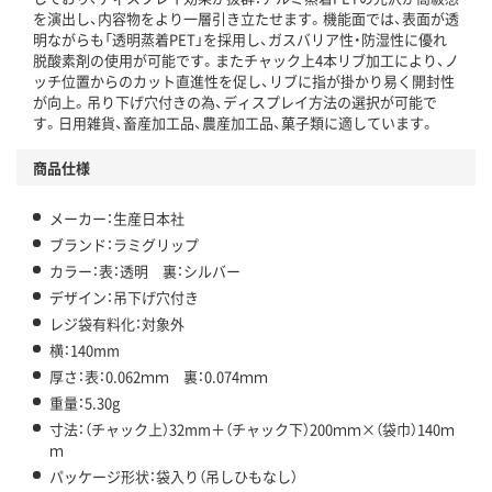
を演出し、内容物をより一層引き立たせます。機能面では、表面が透
明ながらも「透明蒸着PET」を採用し、ガスバリア性・防湿性に優れ
脱酸素剤の使用が可能です。またチャック上4本リブ加工により、ノ
ッチ位置からのカット直進性を促し、リブに指が掛かり易く開封性
が向上。吊り下げ穴付きの為、ディスプレイ方法の選択が可能で
す。日用雑貨、畜産加工品、農産加工品、菓子類に適しています。
商品仕様
メーカー：生産日本社
ブランド：ラミグリップ
カラー：表：透明 裏：シルバー
デザイン：吊下げ穴付き
レジ袋有料化：対象外
横：140mm
厚さ：表：0.062ｍｍ 裏：0.074ｍｍ
重量：5.30g
寸法：（チャック上）32mm＋（チャック下）200ｍｍ×（袋巾）140ｍ
ｍ
パッケージ形状：袋入り（吊しひもなし）