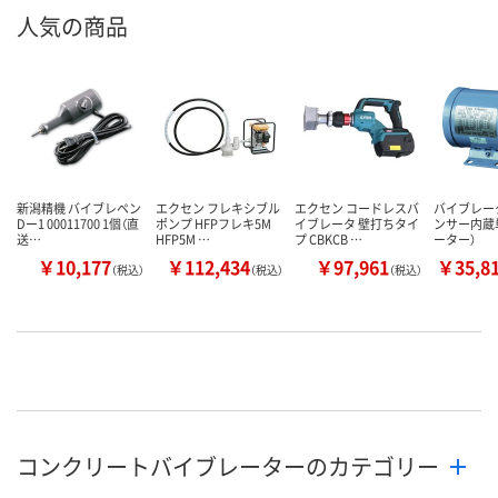
人気の商品
新潟精機 バイブレペン
エクセン フレキシブル
エクセン コードレスバ
バイブレー
Dー1 00011700 1個（直
ポンプ HFPフレキ5M
イブレータ 壁打ちタイ
ンサー内蔵
送…
HFP5M …
プ CBKCB …
ーター）
￥10,177
￥112,434
￥97,961
￥35,8
（税込）
（税込）
（税込）
コンクリートバイブレーターのカテゴリー