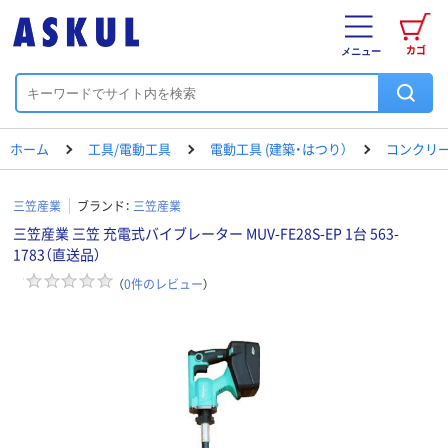
カゴ
メニュー
ホーム
工具/電動工具
電動工具 (建築・はつり）
コンクリ
三笠産業
ブランド：
三笠産業
三笠産業 三笠 充電式バイブレーター MUV-FE28S-EP 1台 563-
1783（直送品）
（
0
件のレビュー
）