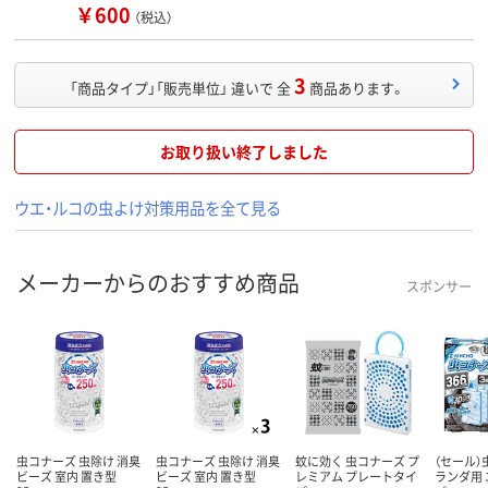
￥600
（税込）
3
「商品タイプ」「販売単位」 違いで 全
商品あります。
お取り扱い終了しました
ウエ・ルコの虫よけ対策用品を全て見る
メーカーからのおすすめ商品
スポンサー
虫コナーズ 虫除け 消臭
虫コナーズ 虫除け 消臭
蚊に効く 虫コナーズ プ
（セール）
ビーズ 室内 置き型
ビーズ 室内 置き型
レミアム プレートタイ
ランダ用