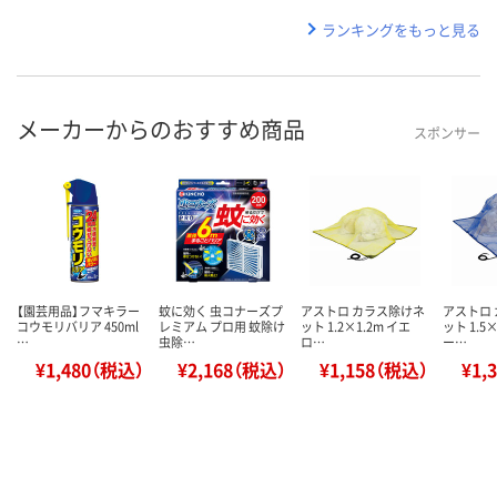
ランキングをもっと見る
メーカーからのおすすめ商品
スポンサー
【園芸用品】フマキラー
蚊に効く 虫コナーズプ
アストロ カラス除けネ
アストロ
コウモリバリア 450ml
レミアム プロ用 蚊除け
ット 1.2×1.2m イエ
ット 1.5
…
虫除…
ロ…
ー…
¥1,480（税込）
¥2,168（税込）
¥1,158（税込）
¥1,