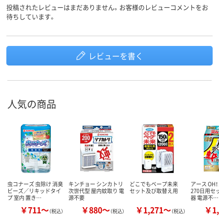
投稿されたレビューはまだありません。お客様のレビューコメントをお
待ちしています。
レビューを書く
人気の商品
虫コナーズ 虫除け 消臭
キンチョー シンカトリ
どこでもベープ未来
アース OH
ビーズ／リキッドタイ
次世代型 屋内蚊取り 電
セット及び取替え用
270日用セ
プ 室内 置き…
源不要
器 電源不…
￥711～
￥880～
￥1,271～
￥1,
（税込）
（税込）
（税込）