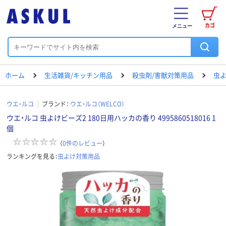
カゴ
メニュー
ホーム
生活雑貨/キッチン用品
殺虫剤/害獣対策用品
虫
ウエ・ルコ
ブランド：
ウエ・ルコ（WELCO）
ウエ・ルコ 虫よけビーズ2 180日用ハッカの香り 4995860518016 1
個
（
0
件のレビュー
）
ランキングを見る：
虫よけ対策用品