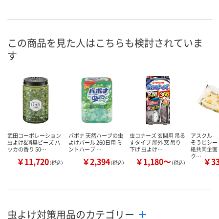
この商品を見た人はこちらも検討されていま
す
武田コーポレーション
バポナ 天然ハーブの虫
虫コナーズ 玄関用 吊る
アスクル 
虫よけ&消臭ビーズ ハ
よけパール 260日用 ミ
すタイプ 屋外 窓 吊り
そうじシー
ッカの香り 50…
ントハーブ …
下げ 虫よけ…
紙共同企画
ク…
￥11,720
￥2,394
￥1,180～
￥3
（税込）
（税込）
（税込）
虫よけ対策用品のカテゴリー