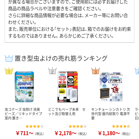
が異なる場合がございますので、ご使用前には必ずお届けした
商品の商品ラベルや注意書きをご確認ください。
さらに詳細な商品情報が必要な場合は、メーカー等にお問い合
わせください。
また、販売単位における「セット」表記は、箱でのお届けをお約束
するものではありません。あらかじめご了承ください。
置き型虫よけの売れ筋ランキング
虫コナーズ 虫除け 消臭
どこでもベープ未来 セ
キンチョー シンカトリ 次
ラ
ビーズ／リキッドタイプ
ット及び取替え用
世代型 屋内蚊取り 電源不
ビ
室内 置き…
要
日
￥711～
￥2,178～
￥1,180～
（税込）
（税込）
（税込）