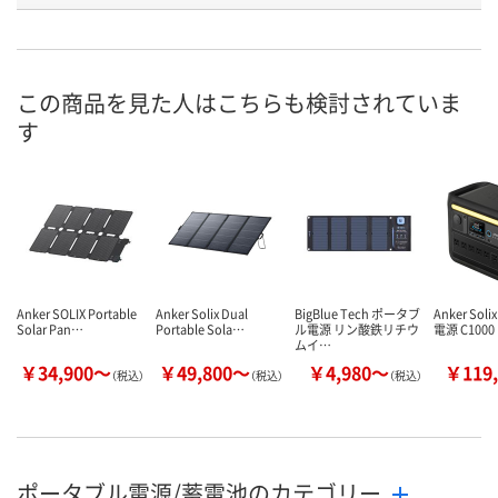
号
入荷待ち
2点
入荷待ち
在庫
8月9日（日）
お届け日
この商品を見た人はこちらも検討されていま
す
数量
お取り扱い終了しま
お取り扱い終
した
した
カゴへ
Anker SOLIX Portable
Anker Solix Dual
BigBlue Tech ポータブ
Anker So
Solar Pan…
Portable Sola…
ル電源 リン酸鉄リチウ
電源 C1000 
ムイ…
￥34,900～
￥49,800～
￥4,980～
￥119,
（税込）
（税込）
（税込）
ポータブル電源/蓄電池のカテゴリー