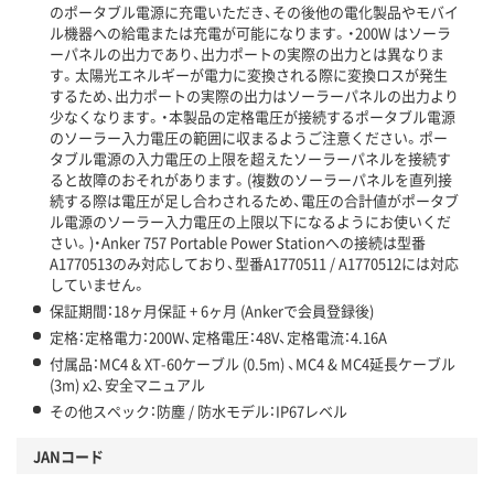
のポータブル電源に充電いただき、その後他の電化製品やモバイ
ル機器への給電または充電が可能になります。・200W はソーラ
ーパネルの出力であり、出力ポートの実際の出力とは異なりま
す。太陽光エネルギーが電力に変換される際に変換ロスが発生
するため、出力ポートの実際の出力はソーラーパネルの出力より
少なくなります。・本製品の定格電圧が接続するポータブル電源
のソーラー入力電圧の範囲に収まるようご注意ください。ポー
タブル電源の入力電圧の上限を超えたソーラーパネルを接続す
ると故障のおそれがあります。(複数のソーラーパネルを直列接
続する際は電圧が足し合わされるため、電圧の合計値がポータブ
ル電源のソーラー入力電圧の上限以下になるようにお使いくだ
さい。)・Anker 757 Portable Power Stationへの接続は型番
A1770513のみ対応しており、型番A1770511 / A1770512には対応
していません。
保証期間：18ヶ月保証 + 6ヶ月 (Ankerで会員登録後)
定格：定格電力：200W、定格電圧：48V、定格電流：4.16A
付属品：MC4 & XT-60ケーブル (0.5m) 、MC4 & MC4延長ケーブル
(3m) x2、安全マニュアル
その他スペック：防塵 / 防水モデル：IP67レベル
JANコード