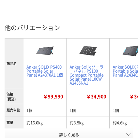
他のバリエーション
商品名
Anker SOLIX PS400
Anker Solix ソーラ
Anker SOLIX 
Portable Solar
ーパネル PS100
Portable Sola
Panel A24370A1 1個
Compact Portable
Panel A2434
Solar Panel 100W
A2435NA1
価格
￥99,990
￥34,900
￥34
(税込)
1個
1個
1個
販売単位
約16.0kg
約3.5kg
約4.6kg
重量
お申込番
詳しく見る
RR51784
UA95649
RR51782