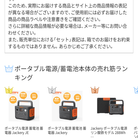
このため、実際にお届けする商品とサイト上の商品情報の表記
が異なる場合がございますので、ご使用前には必ずお届けした
商品の商品ラベルや注意書きをご確認ください。
さらに詳細な商品情報が必要な場合は、メーカー等にお問い合
わせください。
また、販売単位における「セット」表記は、箱でのお届けをお約束
するものではありません。あらかじめご了承ください。
ポータブル電源/蓄電池本体の売れ筋ラン
キング
ポータブル電源 蓄電池 蓄
ポータブル電源 蓄電池 蓄
Jackery ポータブル電源
ポ
電器 Jackery JE
電器 Jackery
リン酸鉄モデル 288Wh
パ
…
ン