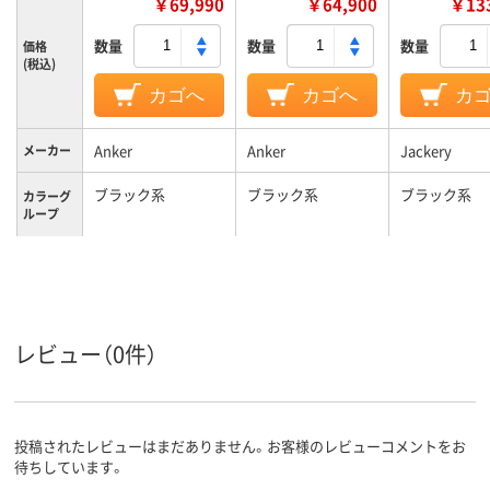
￥69,990
￥64,900
￥133
数量
数量
数量
価格
(税込)
カゴへ
カゴへ
カ
Anker
Anker
Jackery
メーカー
ブラック系
ブラック系
ブラック系
カラーグ
ループ
レビュー（0件）
投稿されたレビューはまだありません。お客様のレビューコメントをお
待ちしています。