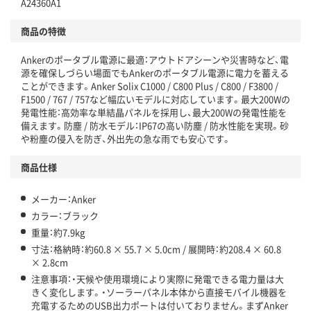
A24360A1
商品の特徴
Ankerのポータブル電源に最適：アウトドアシーンや災害時など、電
源を確保しづらい場面でもAnkerのポータブル電源に電力を蓄える
ことができます。Anker Solix C1000 / C800 Plus / C800 / F3800 /
F1500 / 767 / 757など幅広いモデルに対応しています。最大200Wの
発電性能：高効率な単結晶パネルを採用し、最大200Wの発電性能を
備えます。防塵 / 防水モデル：IP67の高い防塵 / 防水性能を実現。砂
や粉塵の侵入を防ぎ、外出先の急な雨でも安心です。
商品仕様
メーカー：Anker
カラー：ブラック
重量：約7.9kg
寸法：格納時：約60.8 × 55.7 × 5.0cm / 展開時：約208.4 × 60.8
× 2.8cm
注意事項：・天候や使用環境により実際に発電できる電力量は大
きく変化します。・ソーラーパネル本体から直接モバイル機器を
充電するためのUSB出力ポートは付いておりません。まずAnker