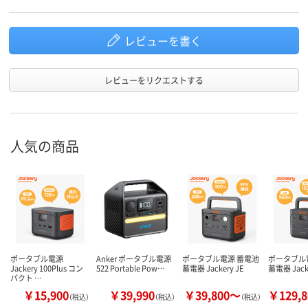
レビューを書く
レビューをリクエストする
人気の商品
ポータブル電源
Anker ポータブル電源
ポータブル電源 蓄電池
ポータブル
Jackery 100Plus コン
522 Portable Pow…
蓄電器 Jackery JE
蓄電器 Jack
パクト …
￥15,900
￥39,990
￥39,800～
￥129,
（税込）
（税込）
（税込）