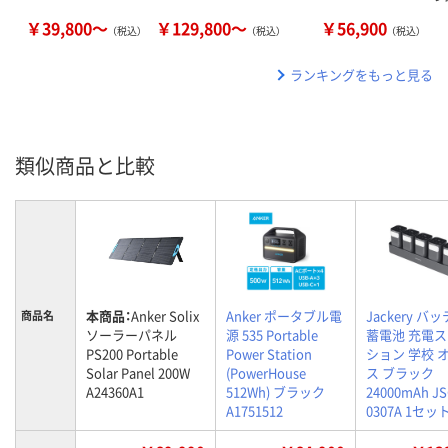
￥39,800～
￥129,800～
￥56,900
（税込）
（税込）
（税込）
ランキングをもっと見る
類似商品と比較
本商品：
Anker Solix
Anker ポータブル電
Jackery バ
商品名
ソーラーパネル
源 535 Portable
蓄電池 充電
PS200 Portable
Power Station
ション 学校 
Solar Panel 200W
(PowerHouse
ス ブラック
A24360A1
512Wh) ブラック
24000mAh JS
A1751512
0307A 1セッ