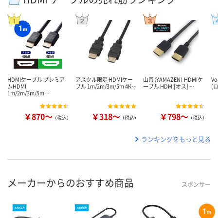
HDMIケーブル プレミア
アスクル限定 HDMIケー
山善（YAMAZEN） HDMIケ
V
ムHDMI
ブル 1m/2m/3m/5m 4K…
ーブル HDMI[オス] …
(
1m/2m/3m/5m…
￥870～
￥318～
￥798～
（税込）
（税込）
（税込）
ランキングをもっと見る
メーカーからのおすすめ商品
スポンサー