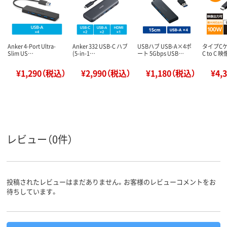
Anker 4-Port Ultra-
Anker 332 USB-C ハブ
USBハブ USB-A×4ポ
タイプCケ
Slim US…
(5-in-1…
ート 5Gbps USB…
C to C
¥1,290（税込）
¥2,990（税込）
¥1,180（税込）
¥4,
レビュー（0件）
投稿されたレビューはまだありません。お客様のレビューコメントをお
待ちしています。