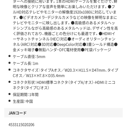
ターへの接続に用います。1本のHDMIケーブルを繋ぐだけで、鮮
明な映像とクリアな音声を簡単にお楽しみいただけます。●フ
ルHD対応テレビやモニターの解像度1920x1080に対応していま
す。●ビデオカメラ・デジタルカメラなどの映像を鮮明なままに
テレビやモニターに映し出します。●高級感のあるメタルヘッ
ドシンプルながら高級感のあるメタルヘッドは、デザイン性を高
く評価されており、機器ごとの色分けにも最適です。●HDMIイ
ーサネットチャンネル（HEC）対応●オーディオリターンチャン
ネル（ARC）対応●3D対応●DeepColor対応●3重シールド構造●
金メッキ端子●無鉛ハンダ・OFC電材使用●PE袋パッケージ
ケーブル直径：5mm
ケーブル長：1m
コネクタサイズ：タイプAオス／W20.3×H11.5×D47mm、タイプ
Cオス／W13×H7.8×D35.4mm
コネクタ形状：HDMI標準コネクタ（タイプA/オス）-HDMIミニコ
ネクタ（タイプC/オス）
保証期間：1年間
生産国：中国
JANコード
4533115020206