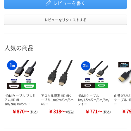
レビューを書く
レビューをリクエストする
人気の商品
HDMIケーブル プレミ
アスクル限定 HDMIケ
HDMI ケーブル
山善（YAMAZ
アムHDMI
ーブル 1m/2m/3m/5m
1m/1.5m/2m/3m/5m/
ケーブル HD
1m/2m/3m/5m…
4K…
ワイ…
…
￥870～
￥318～
￥771～
￥7
（税込）
（税込）
（税込）