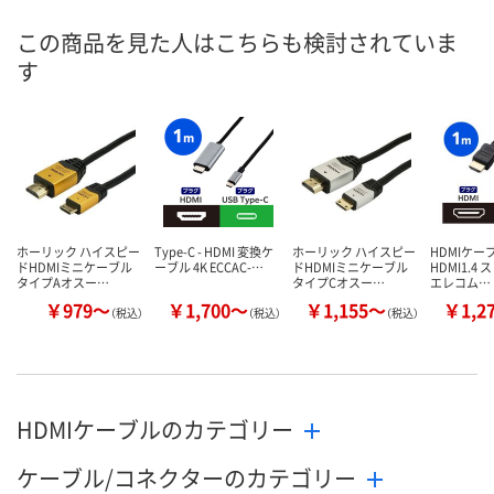
この商品を見た人はこちらも検討されていま
す
ホーリック ハイスピー
Type-C - HDMI 変換ケ
ホーリック ハイスピー
HDMIケー
ドHDMIミニケーブル
ーブル 4K ECCAC-…
ドHDMIミニケーブル
HDMI1.4 ス
タイプAオスー…
タイプCオスー…
エレコム…
￥979～
￥1,700～
￥1,155～
￥1,2
（税込）
（税込）
（税込）
HDMIケーブルのカテゴリー
ケーブル/コネクターのカテゴリー