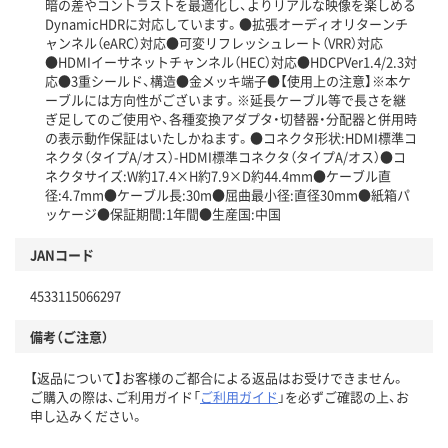
暗の差やコントラストを最適化し、よりリアルな映像を楽しめる
DynamicHDRに対応しています。●拡張オーディオリターンチ
ャンネル（eARC）対応●可変リフレッシュレート（VRR）対応
●HDMIイーサネットチャンネル（HEC）対応●HDCPVer1.4/2.3対
応●3重シールド、構造●金メッキ端子●【使用上の注意】※本ケ
ーブルには方向性がございます。※延長ケーブル等で長さを継
ぎ足してのご使用や、各種変換アダプタ・切替器・分配器と併用時
の表示動作保証はいたしかねます。●コネクタ形状:HDMI標準コ
ネクタ（タイプA/オス）-HDMI標準コネクタ（タイプA/オス）●コ
ネクタサイズ:W約17.4×H約7.9×D約44.4mm●ケーブル直
径:4.7mm●ケーブル長:30m●屈曲最小径:直径30mm●紙箱パ
ッケージ●保証期間:1年間●生産国:中国
JANコード
4533115066297
備考（ご注意）
【返品について】お客様のご都合による返品はお受けできません。
ご購入の際は、ご利用ガイド「
ご利用ガイド
」を必ずご確認の上、お
申し込みください。