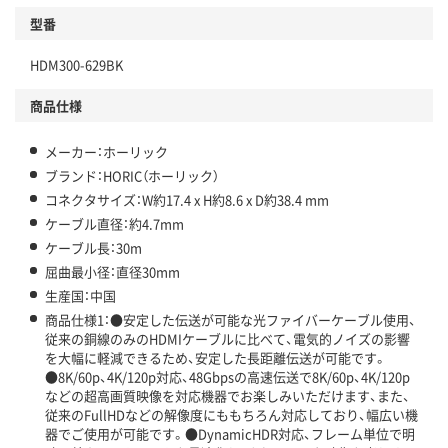
型番
HDM300-629BK
商品仕様
メーカー：ホーリック
ブランド：HORIC（ホーリック）
コネクタサイズ：W約17.4 x H約8.6 x D約38.4 mm
ケーブル直径：約4.7mm
ケーブル長：30m
屈曲最小径：直径30mm
生産国：中国
商品仕様1：●安定した伝送が可能な光ファイバーケーブル使用、
従来の銅線のみのHDMIケーブルに比べて、電気的ノイズの影響
を大幅に軽減できるため、安定した長距離伝送が可能です。
●8K/60p、4K/120p対応、48Gbpsの高速伝送で8K/60p、4K/120p
などの超高画質映像を対応機器でお楽しみいただけます、また、
従来のFullHDなどの解像度にももちろん対応しており、幅広い機
器でご使用が可能です。●DynamicHDR対応、フレーム単位で明