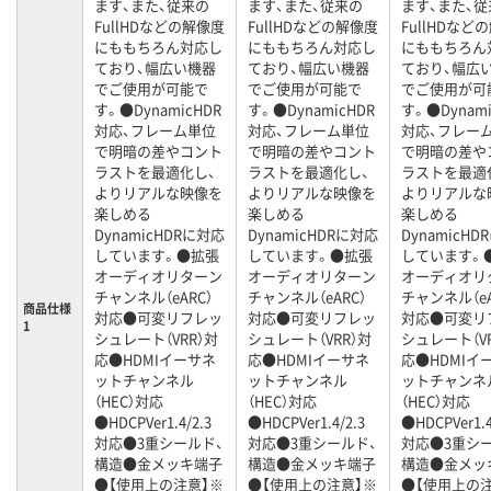
ます、また、従来の
ます、また、従来の
ます、また、従
FullHDなどの解像度
FullHDなどの解像度
FullHDなど
にももちろん対応し
にももちろん対応し
にももちろん
ており、幅広い機器
ており、幅広い機器
ており、幅広
でご使用が可能で
でご使用が可能で
でご使用が可
す。●DynamicHDR
す。●DynamicHDR
す。●Dynami
対応、フレーム単位
対応、フレーム単位
対応、フレー
で明暗の差やコント
で明暗の差やコント
で明暗の差や
ラストを最適化し、
ラストを最適化し、
ラストを最適
よりリアルな映像を
よりリアルな映像を
よりリアルな
楽しめる
楽しめる
楽しめる
DynamicHDRに対応
DynamicHDRに対応
DynamicH
しています。●拡張
しています。●拡張
しています。
オーディオリターン
オーディオリターン
オーディオリ
チャンネル（eARC）
チャンネル（eARC）
チャンネル（eA
商品仕様
対応●可変リフレッ
対応●可変リフレッ
対応●可変リ
1
シュレート（VRR）対
シュレート（VRR）対
シュレート（V
応●HDMIイーサネ
応●HDMIイーサネ
応●HDMIイ
ットチャンネル
ットチャンネル
ットチャンネ
（HEC）対応
（HEC）対応
（HEC）対応
●HDCPVer1.4/2.3
●HDCPVer1.4/2.3
●HDCPVer1.4
対応●3重シールド、
対応●3重シールド、
対応●3重シ
構造●金メッキ端子
構造●金メッキ端子
構造●金メッ
●【使用上の注意】※
●【使用上の注意】※
●【使用上の