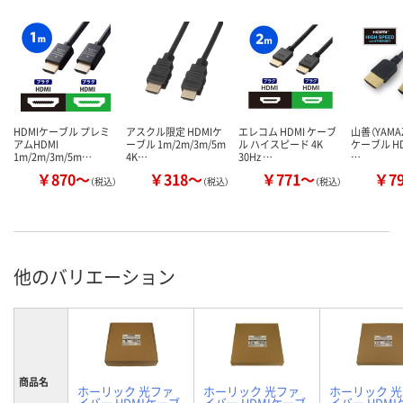
HDMIケーブル プレミ
アスクル限定 HDMIケ
エレコム HDMI ケーブ
山善（YAMAZ
アムHDMI
ーブル 1m/2m/3m/5m
ル ハイスピード 4K
ケーブル HD
1m/2m/3m/5m…
4K…
30Hz …
…
￥870～
￥318～
￥771～
￥7
（税込）
（税込）
（税込）
他のバリエーション
商品名
ホーリック 光ファ
ホーリック 光ファ
ホーリック 
イバー HDMIケーブ
イバー HDMIケーブ
イバー HDM