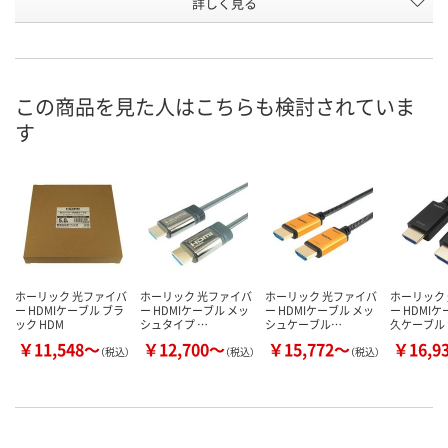
お申込番
詳しく見る
RW96231
RW96229
RW96230
号
あり
あり
あり
在庫
8月19日（水）まで
8月24日（月）まで
8月19日（水）
お届け日
この商品を見た人はこちらも検討されていま
す
数量
数量
数量
カゴへ
カゴへ
カ
ホーリック 光ファイバ
ホーリック 光ファイバ
ホーリック 光ファイバ
ホーリック
ー HDMIケーブル ブラ
ー HDMIケーブル メッ
ー HDMIケーブル メッ
ー HDMI
ック HDM
シュタイプ …
シュケーブル…
久ケーブル
￥11,548～
￥12,700～
￥15,772～
￥16,9
（税込）
（税込）
（税込）