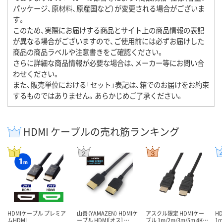
パッケージ、原材料、原産国など）が変更される場合がございま
す。
このため、実際にお届けする商品とサイト上の商品情報の表記
が異なる場合がございますので、ご使用前には必ずお届けした
商品の商品ラベルや注意書きをご確認ください。
さらに詳細な商品情報が必要な場合は、メーカー等にお問い合
わせください。
また、販売単位における「セット」表記は、箱でのお届けをお約束
するものではありません。あらかじめご了承ください。
HDMI ケーブルの売れ筋ランキング
HDMIケーブル プレミア
山善（YAMAZEN） HDMIケ
アスクル限定 HDMIケー
H
ムHDMI
ーブル HDMI[オス] …
ブル 1m/2m/3m/5m 4K…
1m