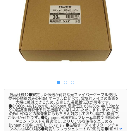
商品仕様1：●安定した伝送が可能な光ファイバーケーブル使用、
従来の銅線のみのHDMIケーブルに比べて、電気的ノイズの影響を
大幅に軽減できるため、安定した長距離伝送が可能です。
●8K/60p、4K/120p対応、48Gbpsの高速伝送で8K/60p、4K/120pな
どの超高画質映像を対応機器でお楽しみいただけます、また、従来
のFullHDなどの解像度にももちろん対応しており、幅広い機器で
ご使用が可能です。●DynamicHDR対応、フレーム単位で明暗の差
やコントラストを最適化し、よりリアルな映像を楽しめる
DynamicHDRに対応しています。●拡張オーディオリターンチャ
ンネル（eARC）対応●可変リフレッシュレート（VRR）対応●HDMI