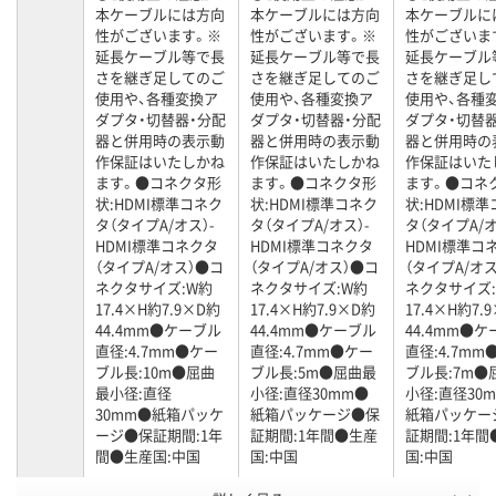
本ケーブルには方向
本ケーブルには方向
本ケーブルに
性がございます。※
性がございます。※
性がございま
延長ケーブル等で長
延長ケーブル等で長
延長ケーブル
さを継ぎ足してのご
さを継ぎ足してのご
さを継ぎ足し
使用や、各種変換ア
使用や、各種変換ア
使用や、各種
ダプタ・切替器・分配
ダプタ・切替器・分配
ダプタ・切替
器と併用時の表示動
器と併用時の表示動
器と併用時の
作保証はいたしかね
作保証はいたしかね
作保証はいた
ます。●コネクタ形
ます。●コネクタ形
ます。●コネ
状:HDMI標準コネク
状:HDMI標準コネク
状:HDMI標
タ（タイプA/オス）-
タ（タイプA/オス）-
タ（タイプA/オ
HDMI標準コネクタ
HDMI標準コネクタ
HDMI標準コ
（タイプA/オス）●コ
（タイプA/オス）●コ
（タイプA/オ
ネクタサイズ:W約
ネクタサイズ:W約
ネクタサイズ
17.4×H約7.9×D約
17.4×H約7.9×D約
17.4×H約7.
44.4mm●ケーブル
44.4mm●ケーブル
44.4mm●
直径:4.7mm●ケー
直径:4.7mm●ケー
直径:4.7mm
ブル長:10m●屈曲
ブル長:5m●屈曲最
ブル長:7m●
最小径:直径
小径:直径30mm●
小径:直径30
30mm●紙箱パッケ
紙箱パッケージ●保
紙箱パッケー
ージ●保証期間:1年
証期間:1年間●生産
証期間:1年間
間●生産国:中国
国:中国
国:中国