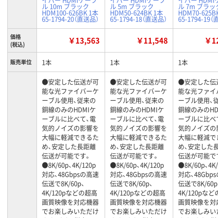
ル 10m ブラック
ル 5m ブラック
ル 7m ブラッ
HDM100-626BK 1本
HDM50-624BK 1本
HDM70-625B
65-1794-20（直送品）
65-1794-18（直送品）
65-1794-19
価格
￥13,563
￥11,548
￥12
(税込)
1本
1本
1本
販売単位
●安定した伝送が可
●安定した伝送が可
●安定した伝
能な光ファイバーケ
能な光ファイバーケ
能な光ファイ
ーブル使用、従来の
ーブル使用、従来の
ーブル使用、
銅線のみのHDMIケ
銅線のみのHDMIケ
銅線のみのHD
ーブルに比べて、電
ーブルに比べて、電
ーブルに比べ
気的ノイズの影響を
気的ノイズの影響を
気的ノイズの
大幅に軽減できるた
大幅に軽減できるた
大幅に軽減で
め、安定した長距離
め、安定した長距離
め、安定した
伝送が可能です。
伝送が可能です。
伝送が可能で
●8K/60p、4K/120p
●8K/60p、4K/120p
●8K/60p、4K/
対応、48Gbpsの高速
対応、48Gbpsの高速
対応、48Gbp
伝送で8K/60p、
伝送で8K/60p、
伝送で8K/60p
4K/120pなどの超高
4K/120pなどの超高
4K/120pな
画質映像を対応機器
画質映像を対応機器
画質映像を対
でお楽しみいただけ
でお楽しみいただけ
でお楽しみい