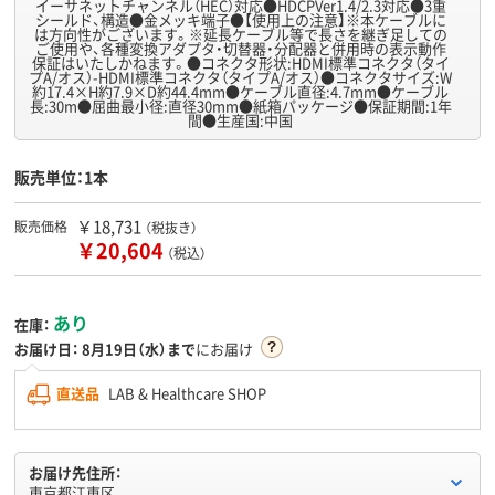
イーサネットチャンネル（HEC）対応●HDCPVer1.4/2.3対応●3重
シールド、構造●金メッキ端子●【使用上の注意】※本ケーブルに
は方向性がございます。※延長ケーブル等で長さを継ぎ足しての
ご使用や、各種変換アダプタ・切替器・分配器と併用時の表示動作
保証はいたしかねます。●コネクタ形状:HDMI標準コネクタ（タイ
プA/オス）-HDMI標準コネクタ（タイプA/オス）●コネクタサイズ:W
約17.4×H約7.9×D約44.4mm●ケーブル直径:4.7mm●ケーブル
長:30m●屈曲最小径:直径30mm●紙箱パッケージ●保証期間:1年
間●生産国:中国
販売単位：1本
￥18,731
販売価格
（税抜き）
￥20,604
（税込）
あり
在庫：
お届け日：
8月19日（水）まで
にお届け
直送品
LAB & Healthcare SHOP
お届け先住所：
東京都江東区