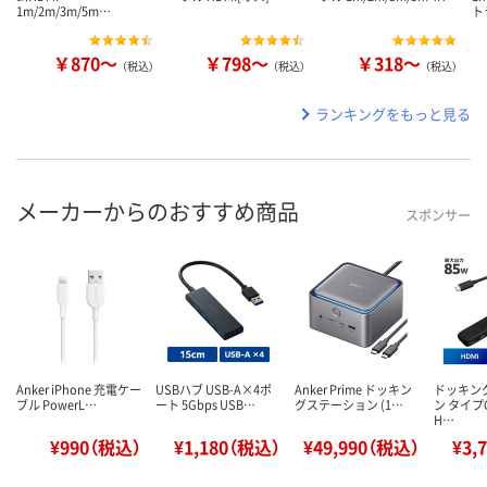
1m/2m/3m/5m…
ト
￥870～
￥798～
￥318～
（税込）
（税込）
（税込）
ランキングをもっと見る
メーカーからのおすすめ商品
スポンサー
Anker iPhone 充電ケー
USBハブ USB-A×4ポ
Anker Prime ドッキン
ドッキン
ブル PowerL…
ート 5Gbps USB…
グステーション (1…
ン タイプC
H…
¥990（税込）
¥1,180（税込）
¥49,990（税込）
¥3,