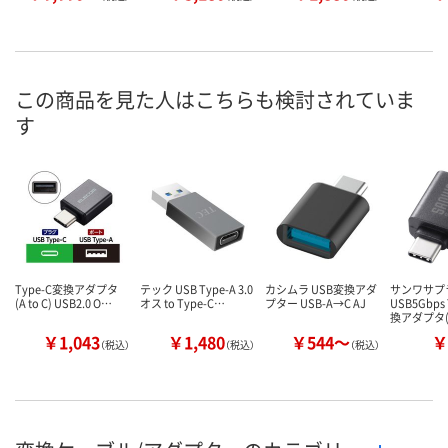
この商品を見た人はこちらも検討されていま
す
Type-C変換アダプタ
テック USB Type-A 3.0
カシムラ USB変換アダ
サンワサプ
(A to C) USB2.0 O…
オス to Type-C…
プター USB-A→C AJ
USB5Gbps
換アダプタ
￥1,043
￥1,480
￥544～
￥
（税込）
（税込）
（税込）