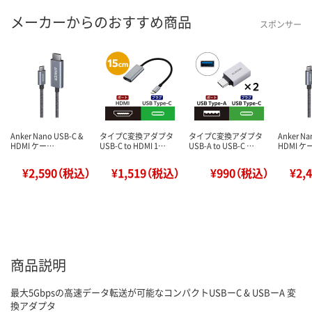
メーカーからのおすすめ商品
スポンサー
Anker Nano USB-C &
タイプC変換アダプタ
タイプC変換アダプタ
Anker Na
HDMI ケー…
USB-C to HDMI 1…
USB-A to USB-C …
HDMI ケ
¥2,590（税込）
¥1,519（税込）
¥990（税込）
¥2,
商品説明
最大5Gbpsの高速データ転送が可能なコンパクトUSBーC & USBーA 変
換アダプタ