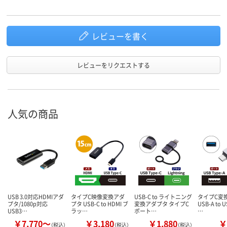
レビューを書く
レビューをリクエストする
人気の商品
USB 3.0対応HDMIアダ
タイプC映像変換アダ
USB-C to ライトニング
タイプC変
プタ/1080p対応
プタ USB-C to HDMI ブ
変換アダプタ タイプC
USB-A to 
USB3…
ラッ…
ポート…
…
￥7,770～
￥3,180
￥1,880
￥
（税込）
（税込）
（税込）