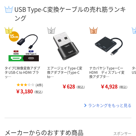
USB Type-C変換ケーブルの売れ筋ランキ
ング
タイプC映像変換アダプ
エアージェイ Type-C変
ナカバヤシ TypeーCー
タ
タ USB-C to HDMI ブラ
換アダプター(Type-C
HDMI ディスプレイ変
US
ッ…
to…
換アダプタ…
(
4件
)
￥628
￥4,928
（税込）
（税込）
￥3,180
（税込）
ランキングをもっと見る
メーカーからのおすすめ商品
スポンサー