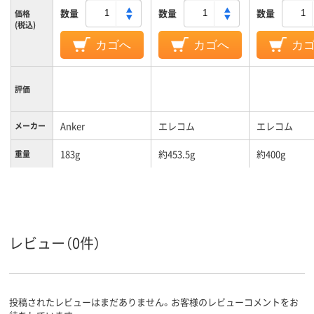
数量
数量
数量
価格
(税込)
カゴへ
カゴへ
カ
評価
Anker
エレコム
エレコム
メーカー
183g
約453.5g
約400g
重量
レビュー（0件）
投稿されたレビューはまだありません。お客様のレビューコメントをお