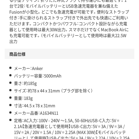
台で2役：モバイルバッテリーとUSB急速充電器を兼ね備えた
Fusionが小型化。どこでも急速充電が可能です。便利なストラップ
付き：手に掛けられるストラップ付きで外出先でも快適にご利用い
ただけます。コンパクトかつパワフル：コンパクト設計ながら充電
器として使用時は最大30W出力。スマホだけでなくMacBook Airに
も充電可能です。（モバイルバッテリーとして使用時は最大22.5W
出力
商品仕様
メーカー：Anker
バッテリー容量：5000mAh
重さ：約185g
サイズ：約78 x 44 x 31mm （プラグ部を除く）
重量：183g
寸法：44.5 x 78 x 31mm
メーカー品番：A1634N11
定格：AC入力：100V - 240V ～1.5A, 50-60HzUSB-C入力：5V =
2.1A【急速充電器として使用時】USB-C出力：5V = 3A / 9V = 3A /
15V = 2A / 20V = 1.5A / 10V = 2.25A (MAX 30W)【モバイルバッテ
リーとして使用時】USB-C出力：5V = 3A / 9V = 2.22A / 10V = 2.25A