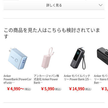
お申込番
詳しく見る
RX60551
RX60538
RX61867
号
入荷待ち
入荷待ち
入荷待ち
在庫
お届け日
この商品を見た人はこちらも検討されていま
す
お取り扱い終了しま
お取り扱い終了しま
お取り扱い終
した
した
した
Anker
アンカー・ジャパン株
Anker モバイルバッテ
Anker 
PowerBank（PowerCor
式会社 Anker Power
リー Power Bank (25…
リー Nano 
eFusio…
Bank…
Ban…
￥4,990～
￥5,990
￥14,990
￥3,
（税込）
（税込）
（税込）