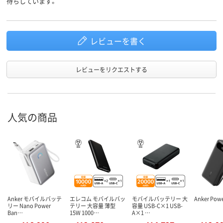
待ちしています。
レビューを書く
レビューをリクエストする
人気の商品
Anker モバイルバッテ
エレコム モバイルバッ
モバイルバッテリー 大
Anker Pow
リー Nano Power
テリー 大容量 薄型
容量 USB-C×1 USB-
Ban…
15W 1000…
A×1 …