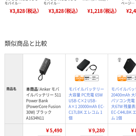
モバイル…
モバイル…
ベージ…
¥3,828（税込）
¥3,828（税込）
¥1,218（税込）
¥2,
類似商品と比較
本商品：
Anker モバ
モバイルバッテリー
モバイルバッ
商品名
イルバッテリー 511
大容量 PC充電 65W
20400mAh 
Power Bank
USB-C×2 USB-
パソコン充電 
(PowerCore Fusion
A×1 20000mAh EC-
大67W 残量表
30W) ブラック
C17LBK エレコム 1
EC-C44LBK
A1634N11
個
ム 1個
￥5,490
￥9,280
￥8