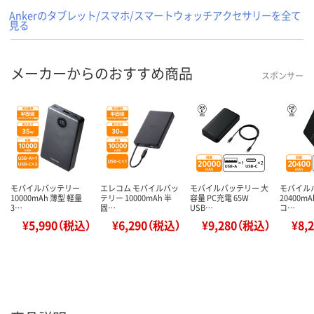
Ankerのタブレット/スマホ/スマートウォッチアクセサリーを全て
見る
メーカーからのおすすめ商品
スポンサー
モバイルバッテリー
エレコム モバイルバッ
モバイルバッテリー 大
モバイル
10000mAh 薄型 軽量
テリー 10000mAh 半
容量 PC充電 65W
20400m
3…
固…
USB…
コ…
¥5,990（税込）
¥6,290（税込）
¥9,280（税込）
¥8,