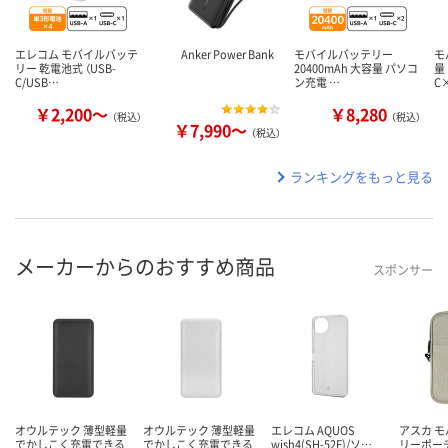
エレコム モバイルバッテ
Anker Power Bank
モバイルバッテリー
モ
リー 乾電池式 （USB-
20400mAh 大容量 パソコ
量 
C/USB…
ン充電 …
C
￥2,200～
￥8,280
（税込）
（税込）
￥7,990～
（税込）
ランキングをもっと見る
メーカーからのおすすめ商品
スポンサー
オウルテック 薄型軽量
オウルテック 薄型軽量
エレコム AQUOS
アスカ 
でかしこく充電できる
でかしこく充電できる
wish4(SH-52E)/ソ…
リーポー