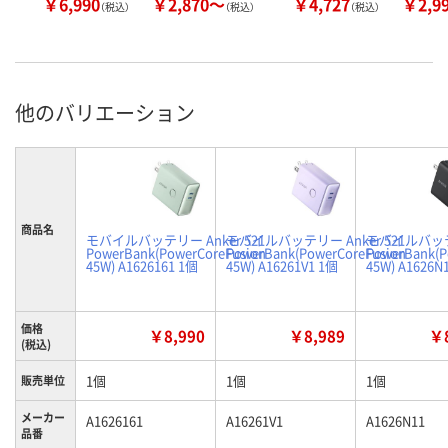
￥6,990
￥2,870～
￥4,727
￥2,9
（税込）
（税込）
（税込）
他のバリエーション
商品名
モバイルバッテリー Anker 521
モバイルバッテリー Anker 521
モバイルバッテリ
PowerBank(PowerCoreFusion
PowerBank(PowerCoreFusion
PowerBank(P
45W) A1626161 1個
45W) A16261V1 1個
45W) A1626N
価格
￥8,990
￥8,989
￥8
(税込)
1個
1個
1個
販売単位
メーカー
A1626161
A16261V1
A1626N11
品番