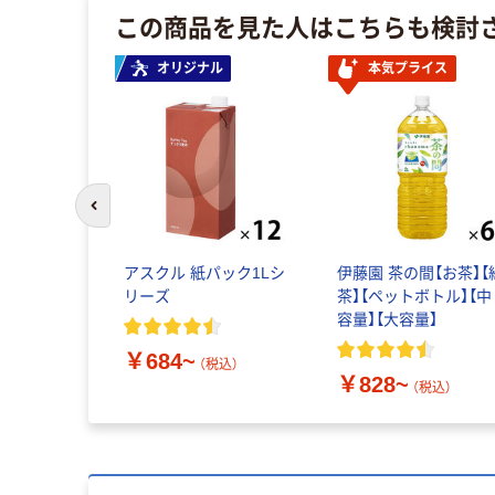
この商品を見た人はこちらも検討
オリジナル
本気プライス
前のスライドへ
アスクル 紙パック1Lシ
伊藤園 茶の間【お茶】【
リーズ
茶】【ペットボトル】【中
容量】【大容量】
￥684~
（税込）
￥828~
（税込）