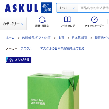
すべて
カテゴリー
履歴・再注文
マイカタログ
クイックオーダー
ホーム
飲料/食品/ギフト/お酒
お茶
日本茶/緑茶
緑茶紙パ
メーカー
アスクル
アスクルの日本茶/緑茶を全て見る
オリジナル