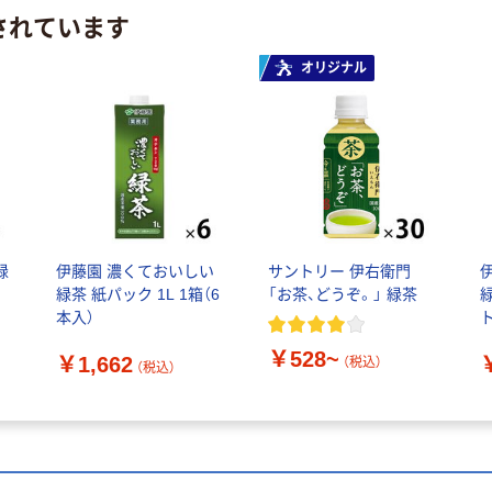
されています
オリジナル
緑
伊藤園 濃くておいしい
サントリー 伊右衛門
緑茶 紙パック 1L 1箱（6
「お茶、どうぞ。」 緑茶
緑
本入）
ト
￥528~
￥1,662
（税込）
（税込）