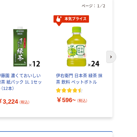
ページ：
1
／
2
本気プライス
アウトレッ
次のスライド
伊藤園 濃くておいしい
伊右衛門 日本茶 緑茶 抹
【アウトレ
茶 紙パック 1L 1セッ
茶 飲料 ペットボトル
ー 緑茶 2
（12本）
（30本入）
ク飲料 紙
￥596~
￥3,224
（税込）
（税込）
￥2,070