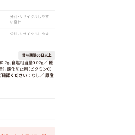
分別・リサイクルしやす
い設計
分別・リサイクルしやす
い設計
温室効果ガスなどの
賞味期限60日以上
削減
.2g、食塩相当量0.02g
／
原
詳細「
アスクル商品環境スコ
産）、酸化防止剤（ビタミンC）
ご確認ください
なし
／
原産