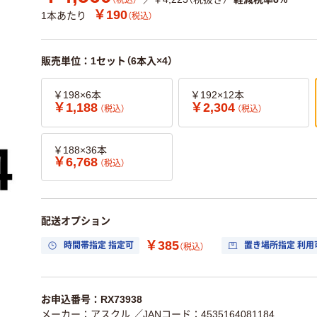
（税込）
￥190
1本あたり
（税込）
販売単位：1セット（6本入×4）
￥198×6本
￥192×12本
￥1,188
￥2,304
（税込）
（税込）
￥188×36本
￥6,768
（税込）
配送オプション
￥385
時間帯指定 指定可
置き場所指定 利用
（税込）
お申込番号：RX73938
メーカー：アスクル
／JANコード：4535164081184