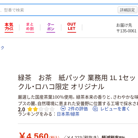
詳細設定
お届け先
〒135-0061
ック
緑茶 お茶 紙パック 業務用 1L 1セット
クル・ロハコ限定 オリジナル
厳選した国産茶葉100％使用。緑茶本来の香りと、さわやかな
プスの麓、自然環境に恵まれた安曇野に位置する工場で採水さ
2.0
2件の評価
レビューを書く
ランキングをみる
日本茶/緑茶
￥4,560
／￥4,223（税抜き）
軽減税率8%