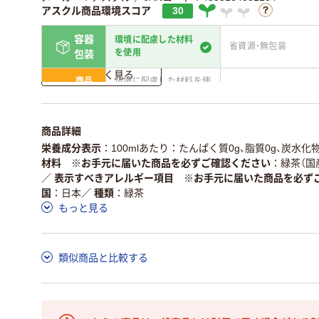
アスクル商品環境スコア
30
容器
環境に配慮した材料
省資源・無包装
を使用
包装
詳しく見る
商品
環境に配慮した材料を使
省資源・省エネ・節水
本体
用
独自の回収スキームがあ
アスクルで資源循環し
仕組
商品詳細
る
ている
栄養成分表示
100mlあたり：たんぱく質0g、脂質0g、炭水化物0
この商品の環境配慮ポイントです。詳しくはページ下部の商品
材料 ※お手元に届いた商品を必ずご確認ください
緑茶（国
ア詳細／加点項目
」で確認できます。
／
表示すべきアレルギー項目 ※お手元に届いた商品を必ず
国
日本
／
種類
緑茶
もっと見る
類似商品と比較する