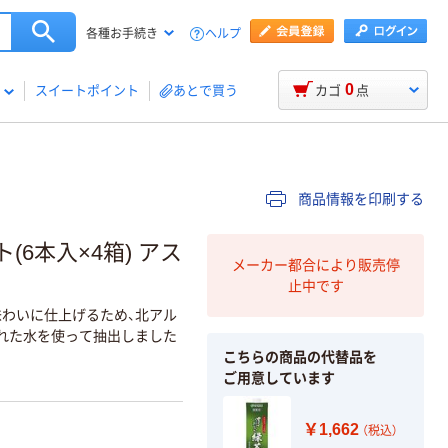
ヘルプ
各種お手続き
0
スイートポイント
あとで買う
カゴ
点
商品情報を印刷する
(6本入×4箱) アス
メーカー都合により販売停
止中です
味わいに仕上げるため、北アル
れた水を使って抽出しました
こちらの商品の代替品を
ご用意しています
￥1,662
（税込）