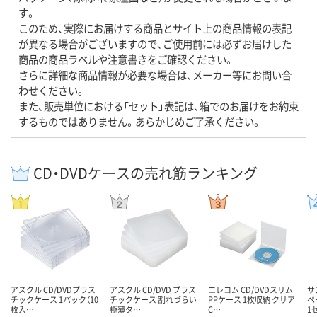
す。
このため、実際にお届けする商品とサイト上の商品情報の表記
が異なる場合がございますので、ご使用前には必ずお届けした
商品の商品ラベルや注意書きをご確認ください。
さらに詳細な商品情報が必要な場合は、メーカー等にお問い合
わせください。
また、販売単位における「セット」表記は、箱でのお届けをお約束
するものではありません。あらかじめご了承ください。
CD・DVDケースの売れ筋ランキング
アスクル CD/DVDプラス
アスクル CD/DVD プラス
エレコム CD/DVDスリム
サ
チックケース 1パック（10
チックケース 割れづらい
PPケース 1枚収納 クリア
ペ
枚入…
極薄タ…
C…
1