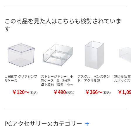
直送品
直送品
直送品
在庫
8月28日（金）まで
8月28日（金）まで
8月28日（金）
お届け日
この商品を見た人はこちらも検討されていま
す
数量
数量
数量
カゴへ
カゴへ
カ
山田化学 クリアシンプ
ストレージトレー 小
アスクル ペンスタン
無印良品 
ルケース
物ケース S 2分割
ド アクリル製
ルボックス
卓上収納 深型 小…
￥120～
￥490
￥366～
￥1,0
（税込）
（税込）
（税込）
PCアクセサリーのカテゴリー