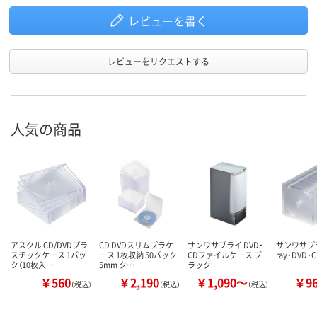
レビューを書く
レビューをリクエストする
人気の商品
アスクル CD/DVDプラ
CD DVDスリムプラケ
サンワサプライ DVD・
サンワサプラ
スチックケース 1パッ
ース 1枚収納 50パック
CDファイルケース ブ
ray・DVD
ク（10枚入…
5mm ク…
ラック
￥560
￥2,190
￥1,090～
￥9
（税込）
（税込）
（税込）