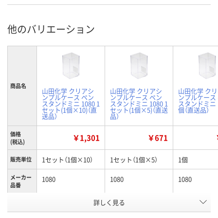
他のバリエーション
商品名
山田化学 クリアシ
山田化学 クリアシ
山田化学 ク
ンプルケース ペン
ンプルケース ペン
ンプルケース
スタンドミニ 1080 1
スタンドミニ 1080 1
スタンドミニ 1
セット(1個×10)（直
セット(1個×5)（直送
個（直送品）
送品）
品）
価格
￥1,301
￥671
(税込)
1セット（1個×10）
1セット（1個×5）
1個
販売単位
メーカー
1080
1080
1080
品番
お申込番
詳しく見る
AHR3994
AHR4019
AHR3281
号