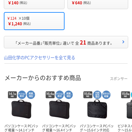
￥140
￥640
(税込)
(税込)
￥124
×10個
￥1,240
(税込)
21
「メーカー品番」「販売単位」 違いで 全
商品あります。
山田化学のPCアクセサリーを全て見る
メーカーからのおすすめ商品
スポンサー
パソコンケース PCバッ
パソコンケース PCバッ
パソコンケース PCバッ
ビジネス
グ 軽量 ～14.1インチ
グ 軽量 ～16.4インチ
グ ～15.6インチ対応
ク ～15