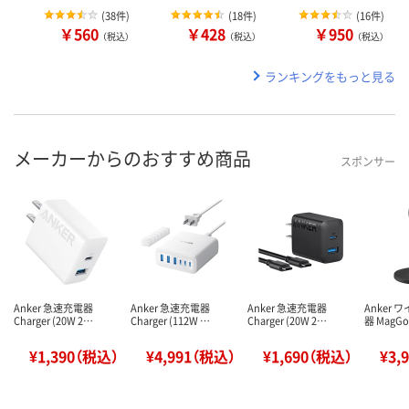
(
38件
)
(
18件
)
(
16件
)
￥560
￥428
￥950
（税込）
（税込）
（税込）
ランキングをもっと見る
メーカーからのおすすめ商品
スポンサー
Anker 急速充電器
Anker 急速充電器
Anker 急速充電器
Anker
Charger (20W 2…
Charger (112W …
Charger (20W 2…
器 MagGo
¥1,390（税込）
¥4,991（税込）
¥1,690（税込）
¥3,