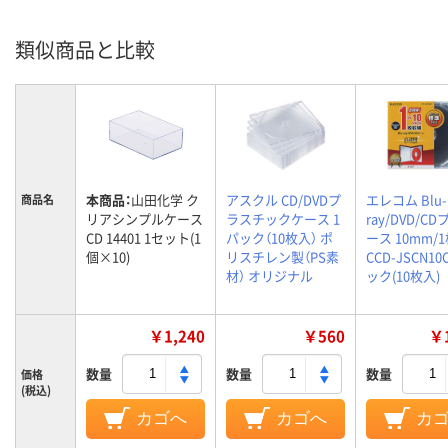
類似商品と比較
本商品：
山田化学 ク
アスクル CD/DVDプ
エレコム Blu-
商品名
リアシンプルケース
ラスチックケース 1
ray/DVD/C
CD 14401 1セット(1
パック（10枚入） ポ
ース 10mm/
個×10)
リスチレン製（PS素
CCD-JSCN10
材） オリジナル
ック(10枚入)
￥1,240
￥560
￥1
数量
数量
数量
価格
(税込)
カゴへ
カゴへ
カ