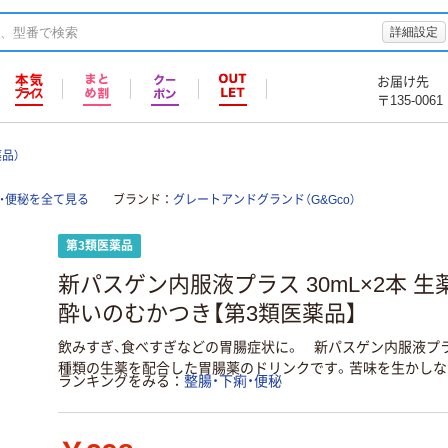
詳細設定
お届け先
〒135-0061
品）
・便秘を全て見る
ブランド
グレートアンドグランド（G&Gco）
第3類医薬品
新パスゲン内服液プラス 30mL×2本 
酔いのむかつき【第3類医薬品】
飲みすぎ、食べすぎなどの胃腸症状に。 新パスゲン内服液プ
種類の生薬を配合した胃腸薬のドリンクです。苦味を生かしな
ランキングをみる
整腸・下痢・便秘