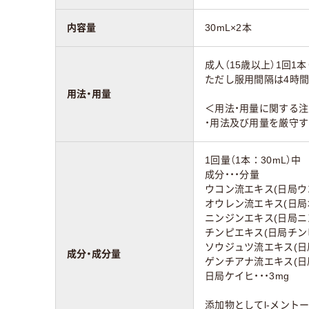
内容量
30mL×2本
成人（15歳以上）1回1
ただし服用間隔は4時
用法・用量
＜用法・用量に関する
・用法及び用量を厳守す
1回量（1本：30mL）中
成分・・・分量
ウコン流エキス(日局ウコン
オウレン流エキス(日局オウ
ニンジンエキス(日局ニンジ
チンピエキス(日局チンピ5
ソウジュツ流エキス(日局ソ
成分・成分量
ゲンチアナ流エキス(日局ゲ
日局ケイヒ・・・3mg
添加物としてl-メント