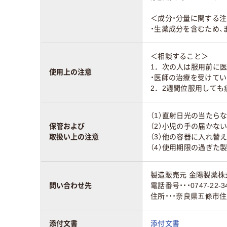
＜成分・分量に関する
・生薬成分を含むため、
＜相談すること＞
1．次の人は服用前に
使用上の注意
・医師の治療を受けてい
2．2週間位服用して
（1）直射日光の当たら
保管および
（2）小児の手の届かな
取扱い上の注意
（3）他の容器に入れ替
（4）使用期限の過ぎた
製造販売元 金陽製薬株
問い合わせ先
電話番号・・・0747-22-3
住所・・・奈良県五條市住
添付文書
添付文書