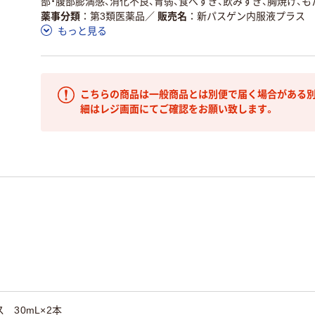
部・腹部膨満感、消化不良、胃弱、食べすぎ、飲みすぎ、胸焼け、も
薬事分類
第3類医薬品
／
販売名
新パスゲン内服液プラス
もっと見る
こちらの商品は一般商品とは別便で届く場合がある別
細はレジ画面にてご確認をお願い致します。
 30mL×2本