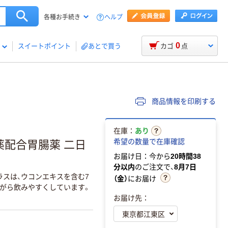
ヘルプ
各種お手続き
0
スイートポイント
あとで買う
カゴ
点
商品情報を印刷する
在庫：
あり
希望の数量で在庫確認
生薬配合胃腸薬 二日
お届け日：今から
20時間38
分以内
のご注文で、
8月7日
ラスは、ウコンエキスを含む7
（金）
にお届け
がら飲みやすくしています。
お届け先：