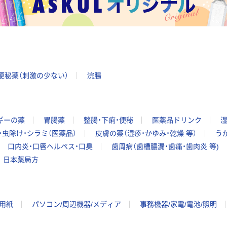
便秘薬（刺激の少ない）
浣腸
ギーの薬
胃腸薬
整腸・下痢・便秘
医薬品ドリンク
湿
・虫除け・シラミ（医薬品）
皮膚の薬（湿疹・かゆみ・乾燥 等）
う
口内炎・口唇ヘルペス・口臭
歯周病（歯槽膿漏・歯痛・歯肉炎 等)
日本薬局方
ー用紙
パソコン/周辺機器/メディア
事務機器/家電/電池/照明