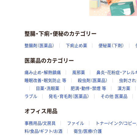
整腸・下痢・便秘のカテゴリー
整腸剤（医薬品）
下痢止め薬
便秘薬（下剤）
医薬品のカテゴリー
痛み止め・解熱鎮痛
風邪薬
鼻炎・花粉症・アレル
睡眠改善・眠気防止 等
殺虫剤（医薬品）
虫刺され
目薬・洗眼薬
肥満・動悸・禁煙 等
漢方薬
ラブル
発毛・育毛剤（医薬品）
その他 医薬品
オフィス用品
事務用品/文房具
ファイル
トナー/インク/コピ
料/食品/ギフト/お酒
衛生/医療/介護