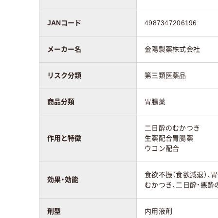
JANコード
4987347206196
メーカー名
金陽製薬株式会社
リスク分類
第三類医薬品
商品分類
胃腸薬
二日酔のむかつき
作用と特徴
生薬配合胃腸薬
ウコン配合
食欲不振（食欲減退）、胃
効果・効能
むかつき、二日酔・悪酔
剤型
内用液剤