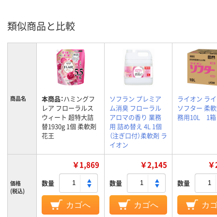
類似商品と比較
本商品：
ハミングフ
ソフラン プレミア
ライオン ラ
商品名
レア フローラルス
ム消臭 フローラル
ソフター 柔軟
ウィート 超特大詰
アロマの香り 業務
務用10L 1箱
替1930g 1個 柔軟剤
用 詰め替え 4L 1個
花王
（注ぎ口付）柔軟剤 ラ
イオン
￥1,869
￥2,145
￥2
数量
数量
数量
価格
(税込)
カゴへ
カゴへ
カ