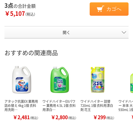
3点
の合計金額
カゴへ
￥5,107
（税込）
開く
おすすめの関連商品
アタック抗菌EX 業務用
ワイドハイターEXパワ
ワイドハイター 詰替
ワイドハ
詰め替え 4kg 1個 衣料
ー 業務用 4.5L 1個 衣料
720mL 1個 衣料用漂白
ー 本体 
用洗剤…
用漂白…
剤 花王
930mL 1
￥2,481
￥2,800
￥299
（税込）
（税込）
（税込）