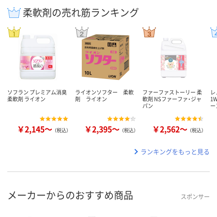
柔軟剤の売れ筋ランキング
ソフラン プレミアム消臭
ライオンソフター 柔軟
ファーファストーリー 柔
レ
柔軟剤 ライオン
剤 ライオン
軟剤 NSファーファ・ジャ
1
パン
ー
￥2,145～
￥2,395～
￥2,562～
（税込）
（税込）
（税込）
ランキングをもっと見る
メーカーからのおすすめ商品
スポンサー