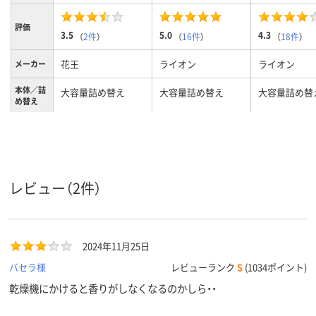
評価
3.5
5.0
4.3
（
2件
）
（
16件
）
（
18件
）
花王
ライオン
ライオン
メーカー
本体／詰
大容量詰め替え
大容量詰め替え
大容量詰め替
め替え
液体
液体
液体
洗剤形状
フローラルスウィー
フローラルアロマの
フローラルブ
香り
トの香り
香り
香り
レビュー（2件）
2024年11月25日
バセラ様
レビューランク
S
(1034ポイント)
乾燥機にかけると香りがしなくなるのかしら・・