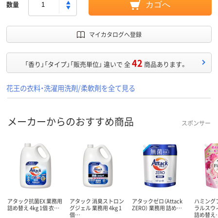
数量
カゴへ
マイカタログへ登録
42
「香り」「タイプ」「販売単位」 違いで 全
商品あります。
花王の衣料・洗濯用洗剤/柔軟剤を全て見る
メーカーからのおすすめ商品
スポンサー
アタック抗菌EX 業務用
アタック 消臭ストロン
アタックゼロ（Attack
ハミング
詰め替え 4kg 1個 衣…
グジェル 業務用 4kg 1
ZERO） 業務用 詰め…
ラルスウ
個…
詰め替え