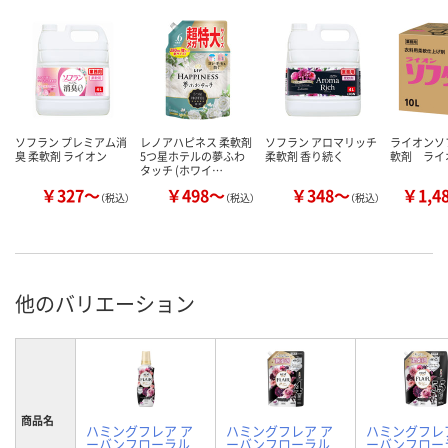
ソフラン プレミアム消
レノアハピネス 柔軟剤
ソフラン アロマリッチ
ライオンソ
臭 柔軟剤 ライオン
5つ星ホテルの夢ふわ
柔軟剤 香り続く
軟剤 ライ
タッチ (ホワイ…
￥327～
￥498～
￥348～
￥1,4
（税込）
（税込）
（税込）
他のバリエーション
商品名
ハミングフレア ア
ハミングフレア ア
ハミングフレ
ーバンフローラル
ーバンフローラル
ーバンフロー