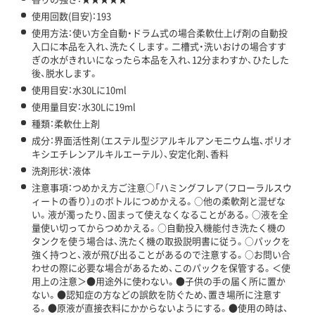
使用回数(目安)：193
使用方法：使い方全自動・ドラム式の場合柔軟仕上げ剤の自動投
入口に本品を入れ、洗たくします。二槽式・洗いおけの場合すす
ぎの水がきれいになったら本品を入れ、12分まわすか、ひたした
後、脱水します。
使用目安：水30Lに10ml
使用量目安：水30Lに19ml
種類：柔軟仕上剤
成分：界面活性剤（エステル型ジアルキルアンモニウム塩、ポリオ
キシエチレンアルキルエーテル）、安定化剤、香料
洗剤形状：液体
注意事項：つめかえ方ご注意○「ハミングフレア（フローラルスウ
ィートの香り）」のボトルにつめかえる。○他の柔軟剤と混ぜな
い。液が濁ったり、固まって使えなくなることがある。○液を全
量使い切ってからつめかえる。○自動投入機能付き洗たく機の
タンクを使う場合は、洗たく機の取扱説明書に従う。○パックを
強く持つと、液が飛び出ることがあるので注意する。○お問い合
わせの際に必要な場合があるため、このパックを保管する。＜使
用上の注意＞●用途外に使わない。●子供の手の届く所に置か
ない。●認知症の方などの誤飲を防ぐため、置き場所に注意す
る。●原液が直接衣料にかからないようにする。●使用の時は、