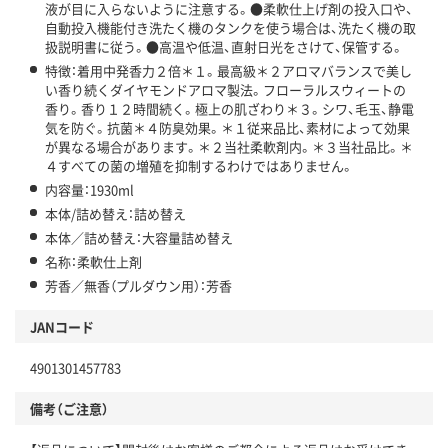
液が目に入らないように注意する。●柔軟仕上げ剤の投入口や、
自動投入機能付き洗たく機のタンクを使う場合は、洗たく機の取
扱説明書に従う。●高温や低温、直射日光をさけて、保管する。
特徴：着用中発香力２倍＊１。最高級＊２アロマバランスで美し
い香り続くダイヤモンドアロマ製法。フローラルスウィートの
香り。香り１２時間続く。極上の肌ざわり＊３。シワ、毛玉、静電
気を防ぐ。抗菌＊４防臭効果。＊１従来品比、素材によって効果
が異なる場合があります。＊２当社柔軟剤内。＊３当社品比。＊
４すべての菌の増殖を抑制するわけではありません。
内容量：1930ml
本体/詰め替え：詰め替え
本体／詰め替え：大容量詰め替え
名称：柔軟仕上剤
芳香／無香（プルダウン用）：芳香
JANコード
4901301457783
備考（ご注意）