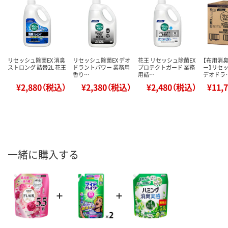
リセッシュ除菌EX 消臭
リセッシュ除菌EX デオ
花王 リセッシュ除菌EX
【布用消
ストロング 詰替2L 花王
ドラントパワー 業務用
プロテクトガード 業務
ー】リセッ
香り…
用詰…
デオドラ
¥2,880（税込）
¥2,380（税込）
¥2,480（税込）
¥11,
一緒に購入する