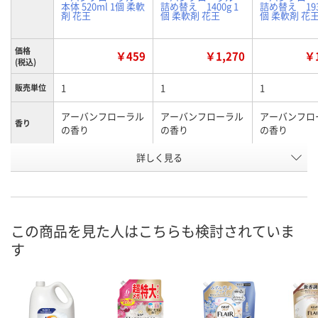
本体 520ml 1個 柔軟
詰め替え 1400g 1
詰め替え 193
剤 花王
個 柔軟剤 花王
個 柔軟剤 花
価格
￥459
￥1,270
￥1
(税込)
1
1
1
販売単位
アーバンフローラル
アーバンフローラル
アーバンフロ
香り
の香り
の香り
の香り
詳しく見る
本体/520mL
詰め替え/1400g
詰め替え/193
タイプ
お申込番
APP1479
APP1474
APP1485
号
あり
4点
8点
在庫
この商品を見た人はこちらも検討されていま
す
8月8日（土）
8月8日（土）
8月8日（土）
お届け日
数量
数量
数量
カゴへ
カゴへ
カ