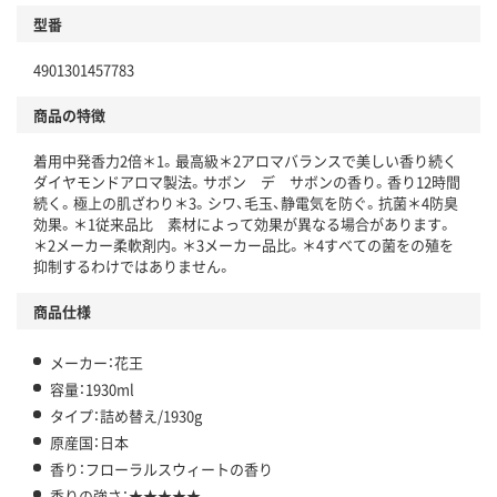
型番
4901301457783
商品の特徴
着用中発香力2倍＊1。最高級＊2アロマバランスで美しい香り続く
ダイヤモンドアロマ製法。サボン デ サボンの香り。香り12時間
続く。極上の肌ざわり＊3。シワ、毛玉、静電気を防ぐ。抗菌＊4防臭
効果。＊1従来品比 素材によって効果が異なる場合があります。
＊2メーカー柔軟剤内。＊3メーカー品比。＊4すべての菌をの殖を
抑制するわけではありません。
商品仕様
メーカー：花王
容量：1930ml
タイプ：詰め替え/1930g
原産国：日本
香り：フローラルスウィートの香り
香りの強さ：★★★★★