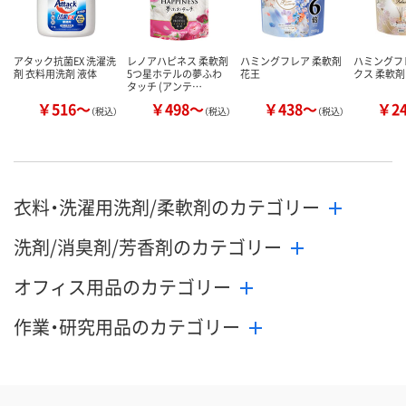
アタック抗菌EX 洗濯洗
レノアハピネス 柔軟剤
ハミングフレア 柔軟剤
ハミングフ
剤 衣料用洗剤 液体
5つ星ホテルの夢ふわ
花王
クス 柔軟剤
タッチ (アンテ…
￥516～
￥498～
￥438～
￥2
（税込）
（税込）
（税込）
衣料・洗濯用洗剤/柔軟剤のカテゴリー
洗剤/消臭剤/芳香剤のカテゴリー
オフィス用品のカテゴリー
作業・研究用品のカテゴリー