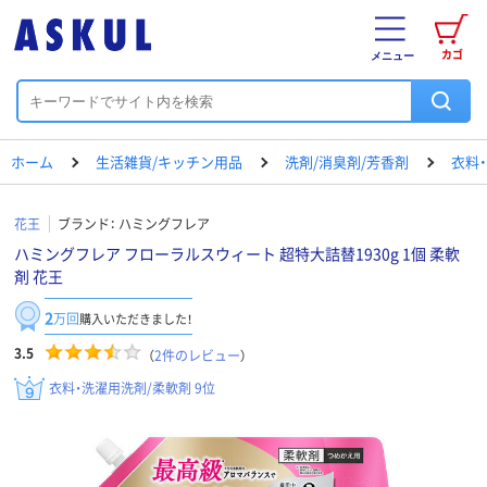
カゴ
メニュー
ホーム
生活雑貨/キッチン用品
洗剤/消臭剤/芳香剤
衣料
花王
ブランド：
ハミングフレア
ハミングフレア フローラルスウィート 超特大詰替1930g 1個 柔軟
剤 花王
2
万回
購入いただきました！
3.5
（
2
件のレビュー
）
衣料・洗濯用洗剤/柔軟剤 9位