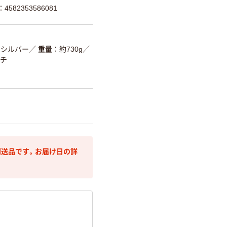
582353586081
シルバー
／
重量
約730g
／
ンチ
送品です。お届け日の詳