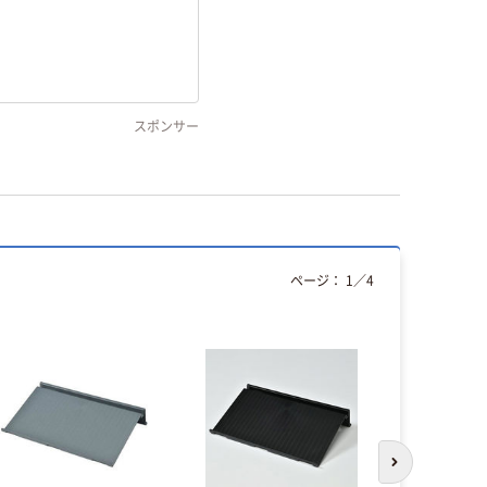
スポンサー
ページ：
1
／
4
次のスライド