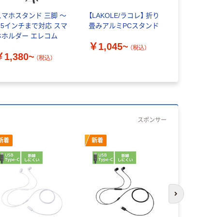
スマホスタンド 三脚 ～
【LAKOLE/ラコレ】 折り
スマホスタ
6.5インチまで対応 スマ
畳みアルミPCスタンド
レットスタ
ホホルダー エレコム
ホ用三脚/
￥1,045~
三脚 P-S
（税込）
￥1,380~
￥2,780
ーズ エレ
（税込）
スポンサー
新着
新着
次のスライド
Anker 