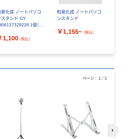
和泉化成 ノートパソコ
和泉化成 ノートパソコ
エレコム 
ンスタンド GY
ンスタンド
ンスタンド
906137329228 1個（直
合金 放熱効果
￥1,155~
送品）
ンチ PCAWL
（税込）
￥1,100
￥3,999
個
（税込）
ページ：
1
／
3
次のスライド