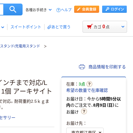
ヘルプ
各種お手続き
0
スイートポイント
あとで買う
カゴ
点
スタンド/充電用スタンド
商品情報を印刷する
インチまで対応/L
在庫：
3点
SL 1個 アーキサイト
希望の数量で在庫確認
お届け日：今から
5時間5分以
で対応。耐荷重約2.5ｋｇま
内
のご注文で、
8月9日（日）
に
ド。
お届け
セサリー
お届け先：