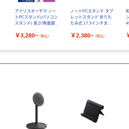
コ
アイリスオーヤマ ノー
ノートPCスタンド タブ
式
トPCスタンド(パソコン
レットスタンド 折りた
イ
スタンド) 高さ/角度調節
たみ式 17.3インチまで
4
放熱効果
対応 角度調節可能 アル
￥3,280~
￥2,380~
個
ミ製 オウルテック
（税込）
（税込）