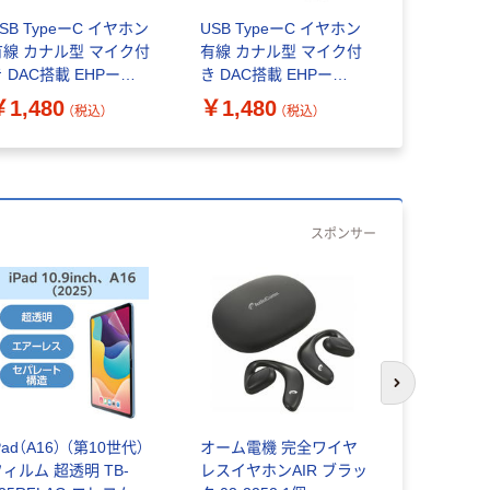
MagGo Wir
SB TypeーC イヤホン
USB TypeーC イヤホン
Charger (
有線 カナル型 マイク付
有線 カナル型 マイク付
ク A25X1N
￥3,990
 DAC搭載 EHPー
き DAC搭載 EHPー
F19CMWHーEC 1個
DF19CMBKーEC 1個 エ
￥1,480
￥1,480
（税込）
（税込）
エレコム
レコム
スポンサー
次のスライド
Pad（A16） （第10世代）
オーム電機 完全ワイヤ
エレコム iPa
ィルム 超透明 TB-
レスイヤホンAIR ブラッ
10世代) 