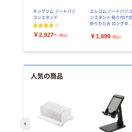
キングジム ノートパソ
エレコム ノートパソ
コンスタンド
ンスタンド 貼り付け
折りたたみ ロングタ
プ 薄型
￥2,927~
￥1,899
PCAWLTSLL01GY 1
（税込）
（税込）
人気の商品
前のスライドへ