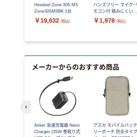
ホン ホワ
Headset Zone 305 MS
ハンズフリー マイク・
1 1個
Zone305MSBK 1台
モコン付 絡みにくい
ラットケーブル イン
￥19,632
￥1,978
（税込）
（税込）
（税込）
ーイヤー ブラック オ
ルテック
メーカーからのおすすめ商品
前のスライドへ
Anker 急速充電器 Nano
アスカ モバイルバッ
Charger (35W 巻取り式
リーポーチ 防炎タイ