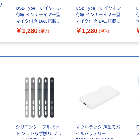
リ
USB TypeーC イヤホン
USB TypeーC イヤホン
U
フ
有線 インナーイヤー型
有線 インナーイヤー型
ナ
マイク付き DAC搭載
マイク付き DAC搭載
き
ウ
EHPーDF18IMBKーEC
EHPーDF18IMWHーEC
D
￥1,280
￥1,280
（税込）
（税込）
1個 エレコム
1個 エレコム
テ
シリコンケーブルバン
オウルテック 薄型モバ
i
プ
ド ソフトな手触り ブラ
イルバッテリー
フ