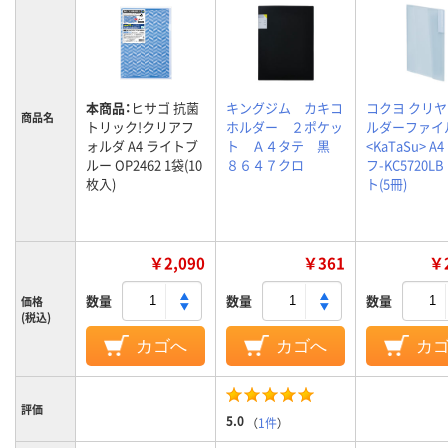
本商品：
ヒサゴ 抗菌
キングジム カキコ
コクヨ クリ
商品名
トリック!クリアフ
ホルダー ２ポケッ
ルダーファイ
ォルダ A4 ライトブ
ト Ａ４タテ 黒
<KaTaSu> A4
ルー OP2462 1袋(10
８６４７クロ
フ-KC5720LB
枚入)
ト(5冊)
￥2,090
￥361
￥2
数量
数量
数量
価格
(税込)
カゴへ
カゴへ
カ
評価
5.0
（
1件
）