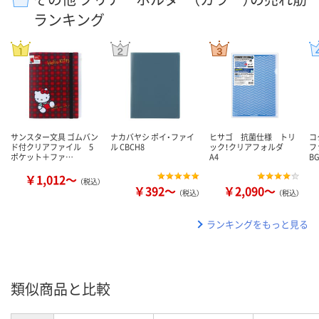
ランキング
サンスター文具 ゴムバン
ナカバヤシ ポイ・ファイ
ヒサゴ 抗菌仕様 トリ
コ
ド付クリアファイル 5
ル CBCH8
ック！クリアフォルダ
フ
ポケット＋ファ…
A4
B
￥1,012～
（税込）
￥392～
￥2,090～
（税込）
（税込）
ランキングをもっと見る
類似商品と比較