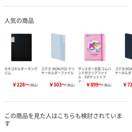
人気の商品
カキコホルダー キング
コクヨ （KOKUYO） クリ
サンスター文具 ゴムバ
コクヨ（KOK
ジム
ヤーホルダーファイル
ンド付クリアファイ
ヤーホルダ
ル 5ポケット＋フ
ァ…
￥228～
￥503～
￥899～
￥7
（税込）
（税込）
（税込）
この商品を見た人はこちらも検討されていま
す