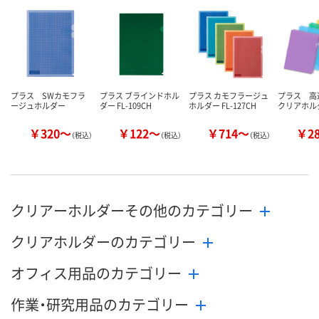
プラス SWカモフラ
プラス ブラインドホル
プラス カモフラージュ
プラス 高
ージュホルダー
ダー FL-109CH
ホルダー FL-127CH
クリアホル
￥320～
￥122～
￥714～
￥2
（税込）
（税込）
（税込）
クリアーホルダーその他のカテゴリー
クリアホルダーのカテゴリー
オフィス用品のカテゴリー
作業・研究用品のカテゴリー