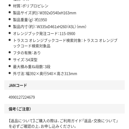
材質：ポリプロピレン
製品サイズ(約)：W392xD540xH163mm
製品重量（g）：約1950
製品内寸（約）：W335xD461xH260（43L）（mm）
オレンジブック発注コード：115-0900
トラスコ オレンジブックコード検索対象：トラスコ オレンジブ
ックコード検索対象品
フタの有無：あり
サイズ：54深型
最大積み重ね段数：3段
外寸法：幅392×奥行540×高さ313mm
JANコード
4990127224679
備考（ご注意）
【返品について】ご購入の際は、ご利用ガイド「返品・交換について」
を必ずご確認の上、お申し込みください。