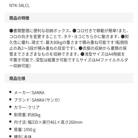
NTK-54LCL
商品の特徴
●書類整理に便利な収納ボックス。●コロ付きで移動が簡単！また、
コロの向きを変更することで、タテ・ヨコどちらかに動きます。●耐
久性に優れ、頑丈で、最大80kgの重さまで積み重ね可能です（転倒防
止の為2～3段が積み重ねの目安です）。●衣服の収納から書類の保
管までさまざまなものを収納できます。●浅型サイズはA4用紙を
平置き可能で、深型は縦置き可能です（LサイズはA4ファイルホルダ
ー収納可能）
商品仕様
メーカー：SANKA
ブランド：SANKA（サンカ）
カラー：クリア
耐荷重：約80kg
内寸法：幅335×奥行461×高さ260mm
質量：1950ｇ
種別：本体