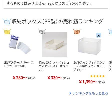
するものではありません。あらかじめご了承ください。
収納ボックス（PP製）の売れ筋ランキング
JEJアステージ パーツス
収納バスケット メッシュ
SANKA インボックスシリ
収
トッカー用仕切板
バスケット Ａ4 オリジ
ーズ 収納ボックス カラー
バ
ナル
ボック…
ジ
￥280～
￥330～
（税込）
（税込）
￥1,390～
（税込）
ランキングをもっと見る