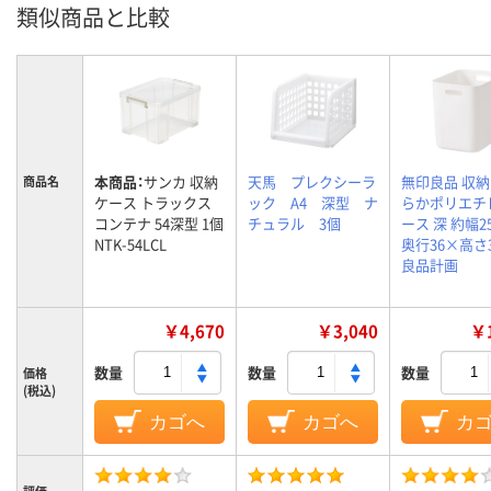
類似商品と比較
本商品：
サンカ 収納
天馬 プレクシーラ
無印良品 収納
商品名
ケース トラックス
ック A4 深型 ナ
らかポリエチ
コンテナ 54深型 1個
チュラル 3個
ース 深 約幅25
NTK-54LCL
奥行36×高さ3
良品計画
￥4,670
￥3,040
￥1
数量
数量
数量
価格
(税込)
カゴへ
カゴへ
カ