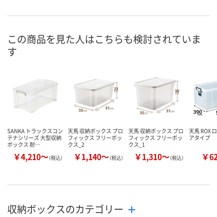
入荷待ち
入荷待ち
2点
在庫
2026年8月下旬
2026年8月下旬
8月9日（日）
お届け日
この商品を見た人はこちらも検討されていま
す
数量
数量
数量
カゴへ
カゴへ
カ
SANKA トラックスコン
天馬 収納ボックス プロ
天馬 収納ボックス プロ
天馬 ROX 
テナシリーズ 大型収納
フィックス フリーボッ
フィックス フリーボッ
アタイプ
ボックス 耐…
クス_2
クス_1
￥4,210～
￥1,140～
￥1,310～
￥6
（税込）
（税込）
（税込）
収納ボックスのカテゴリー