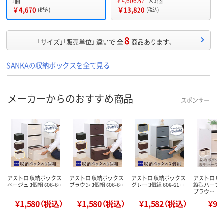
1個
￥4,606.67
×3個
￥4,670
￥13,820
(税込)
(税込)
8
「サイズ」「販売単位」 違いで 全
商品あります。
SANKAの収納ボックスを全て見る
メーカーからのおすすめ商品
スポンサー
アストロ 収納ボックス
アストロ 収納ボックス
アストロ 収納ボックス
アストロ
ベージュ 3個組 606-6…
ブラウン 3個組 606-6…
グレー 3個組 606-61…
縦型ハー
ブラウ…
¥1,580（税込）
¥1,580（税込）
¥1,582（税込）
¥