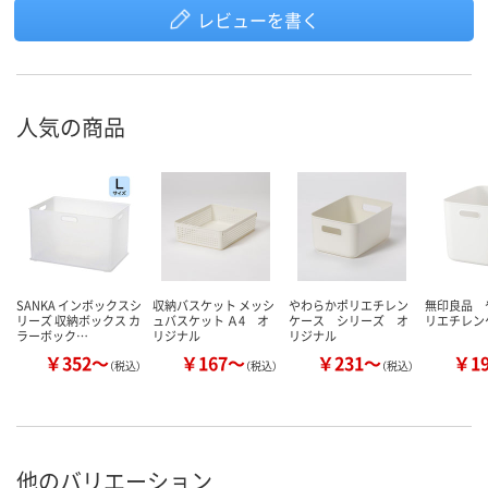
レビューを書く
人気の商品
SANKA インボックスシ
収納バスケット メッシ
やわらかポリエチレン
無印良品 
リーズ 収納ボックス カ
ュバスケット Ａ4 オ
ケース シリーズ オ
リエチレン
ラーボック…
リジナル
リジナル
￥352～
￥167～
￥231～
￥1
（税込）
（税込）
（税込）
他のバリエーション