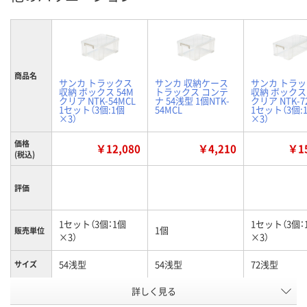
商品名
サンカ トラックス
サンカ 収納ケース
サンカ トラ
収納 ボックス 54M
トラックス コンテ
収納 ボックス 
クリア NTK-54MCL
ナ 54浅型 1個NTK-
クリア NTK-7
1セット（3個:1個
54MCL
1セット（3個:
×3）
×3）
価格
￥12,080
￥4,210
￥15
(税込)
評価
1セット（3個：1個
1セット（3個：
1個
販売単位
×3）
×3）
54浅型
54浅型
72浅型
サイズ
お申込番
詳しく見る
U441463
U439612
U441484
号