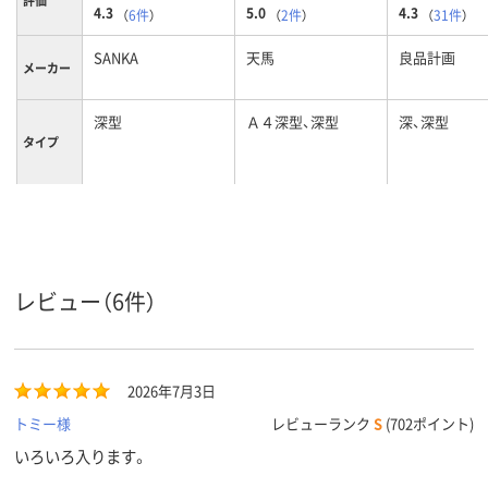
評価
4.3
5.0
4.3
（
6件
）
（
2件
）
（
31件
）
SANKA
天馬
良品計画
メーカー
深型
Ａ４深型、深型
深、深型
タイプ
フタの有
あり
なし
無
クリア(透明・半透明)
ベージュ系
カラーグ
ループ
系
レビュー（6件）
ポリプロピレン
ポリプロピレン
ポリエチレン
材質
1950ｇ
質量
2026年7月3日
トミー様
レビューランク
S
(702ポイント)
いろいろ入ります。