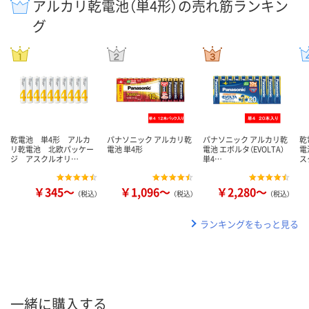
アルカリ乾電池（単4形）の売れ筋ランキン
グ
乾電池 単4形 アルカ
パナソニック アルカリ乾
パナソニック アルカリ乾
乾
リ乾電池 北欧パッケー
電池 単4形
電池 エボルタ（EVOLTA）
電
ジ アスクルオリ…
単4…
ス
￥345～
￥1,096～
￥2,280～
（税込）
（税込）
（税込）
ランキングをもっと見る
一緒に購入する