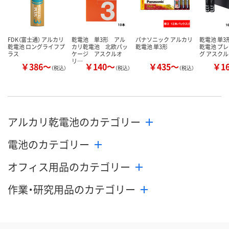
FDK（富士通） アルカリ
乾電池 単3形 アル
パナソニック アルカリ
乾電池 単3
乾電池 ロングライフプ
カリ乾電池 北欧パッ
乾電池 単3形
乾電池 プ
ラス
ケージ アスクルオ
グ アスク
リ…
￥386～
￥140～
￥435～
￥1
（税込）
（税込）
（税込）
アルカリ乾電池のカテゴリー
電池のカテゴリー
オフィス用品のカテゴリー
作業・研究用品のカテゴリー