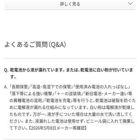
アスクル
詳しく見る
商品環境
60
スコア
よくあるご質問（Q&A）
Q.
乾電池から液が漏れています。または、乾電池に白い粉が付いていま
す。
A.
「長期保管」「高温・高湿下での保管」「使用済み電池の入れっぱなし」
「落下等による強い衝撃」「＋－の逆装填」「新旧電池・メーカー違い等
の異種電池の混用」「乾電池を充電」等を行うと、乾電池は破裂を防ぐた
めに電解液が漏れる仕組みになっています。白い粉は電解液が乾燥し
たものです。万が一、液が手についた場合は大量の水で洗い流してく
ださい。また、液漏れした電池は使用せず、ビニール袋に入れて廃棄し
て下さい。【2026年5月8日メーカー等確認】