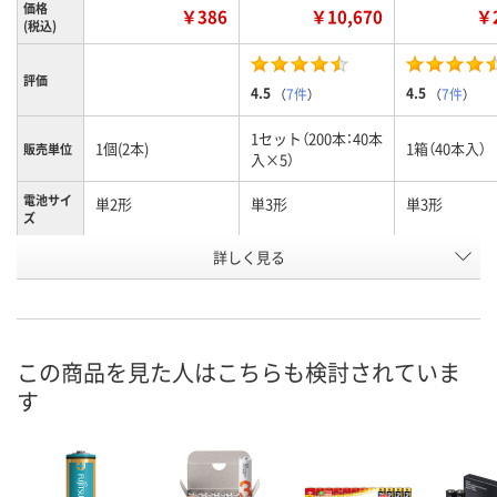
価格
￥386
￥10,670
￥2
(税込)
評価
4.5
4.5
（
7件
）
（
7件
）
1セット（200本：40本
1個(2本)
1箱（40本入）
販売単位
入×5）
電池サイ
単2形
単3形
単3形
ズ
お申込番
詳しく見る
AWA6606
HE62604
U441303
号
直送品
3点
あり
在庫
8月27日（木）まで
8月7日（金）
8月7日（金）
お届け日
この商品を見た人はこちらも検討されていま
す
数量
数量
数量
カゴへ
カゴへ
カ