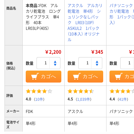
本商品：
FDK アル
アスクル アルカリ
パナソニック
商品名
カリ乾電池 ロング
乾電池 単4形 シ
カリ乾電池 
ライフプラス 単4
ュリンクなしパッ
形 1パック（
形 40本
ク LR03（10P）
入）
LR03LP（40S）
ASKUL2 1パック
（10本入） オリジナ
ル
￥2,200
￥345
￥1
数量
数量
数量
価格
(税込)
カゴへ
カゴへ
カ
評価
4.0
4.5
4.4
（
10件
）
（
1,039件
）
（
41件
）
FDK
アスクル
パナソニック
メーカー
電池サイ
単4形
単4形
単4形
ズ