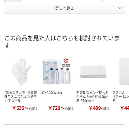
お申込番
詳しく見る
AR61918
AR61919
AR27012
号
あり
あり
あり
在庫
8月11日（火）
8月11日（火）
8月11日（火）
お届け日
この商品を見た人はこちらも検討されていま
す
数量
数量
数量
カゴへ
カゴへ
カ
「現場のチカラ」 品質管
LOHACO Water
無印良品 インド綿大判
アスクル 
理用スムス手袋 マチ無
ふきん 2枚組 約幅40×
リアーホルダ
し アスクル
奥行70cm…
テ）
￥636～
￥720～
￥499
￥4
（税込）
（税込）
（税込）