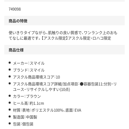
独自の回収スキームがある
仕組
749098
アスクルで資源循環している
商品の特徴
温室効果ガスなどの削減
使いきりタイプながら、肌触りの良い質感で、ワンランク上のおも
この商品の環境配慮ポイントです。下記商品詳細「
てなしに最適です。【アスクル限定】アスクル限定・ロハコ限定
アスクル商品環境スコア詳細／加点項目
」で確認できます。
商品仕様
メーカー：スマイル
ブランド：スマイル
アスクル商品環境スコア：10
アスクル商品環境スコア詳細/加点項目：●容器包装11:分別・リ
ユース・リサイクルしやすい(10点)
カラー：ブラウン
ヒール高：約1.1cm
材質：表地：ポリエステル100%、底面：EVA
製造国：中国製
包装：個包装