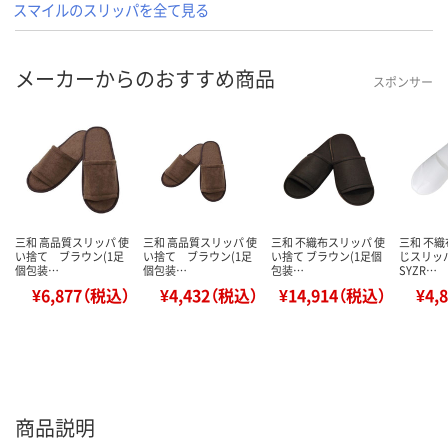
スマイルのスリッパを全て見る
メーカーからのおすすめ商品
スポンサー
三和 高品質スリッパ 使
三和 高品質スリッパ 使
三和 不織布スリッパ 使
三和 不
い捨て ブラウン(1足
い捨て ブラウン(1足
い捨て ブラウン(1足個
じスリッパ
個包装…
個包装…
包装…
SYZR…
¥6,877（税込）
¥4,432（税込）
¥14,914（税込）
¥4,
商品説明