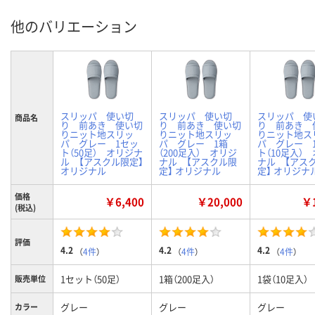
他のバリエーション
スリッパ 使い切
スリッパ 使い切
スリッパ 使
商品名
り 前あき 使い切
り 前あき 使い切
り 前あき 
りニット地スリッ
りニット地スリッ
りニット地ス
パ グレー 1セッ
パ グレー 1箱
パ グレー 
ト（50足） オリジナ
（200足入） オリジ
ト（10足入）
ル 【アスクル限定】
ナル 【アスクル限
ナル 【アス
オリジナル
定】 オリジナル
定】 オリジナ
価格
￥6,400
￥20,000
￥1
(税込)
評価
4.2
4.2
4.2
（
4件
）
（
4件
）
（
4件
）
1セット（50足）
1箱（200足入）
1袋（10足入）
販売単位
グレー
グレー
グレー
カラー