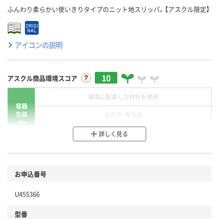
ふんわり柔らかい使いきりタイプのニット地スリッパ。【アスクル限定】
アイコンの説明
10
アスクル商品環境スコア
環境に配慮した材料を使用
容器
包装
省資源・無包装
分別・リサイクルしやすい設計
詳しく見る
環境に配慮した材料を使用
商品
お申込番号
本体
省資源・省エネ・節水
U455366
分別・リサイクルしやすい設計
型番