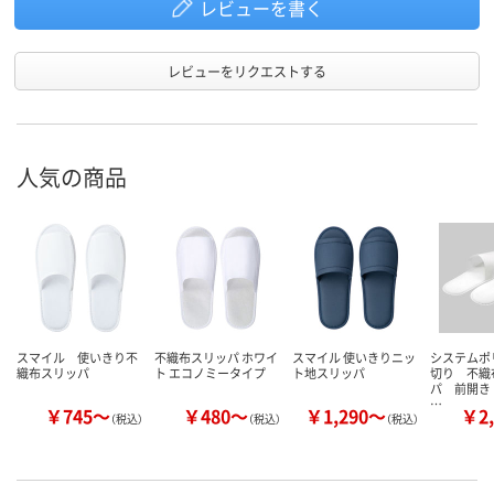
レビューを書く
レビューをリクエストする
人気の商品
スマイル 使いきり不
不織布スリッパ ホワイ
スマイル 使いきりニッ
システムポ
織布スリッパ
ト エコノミータイプ
ト地スリッパ
切り 不織
パ 前開
…
￥745～
￥480～
￥1,290～
￥2,
（税込）
（税込）
（税込）