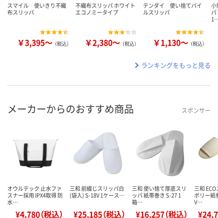
スマイル 使いきり不織
不織布スリッパ ホワイト
テンダイ 使い捨てパイ
小
布スリッパ
エコノミータイプ
ルスリッパ
パ
1
￥3,395～
￥2,380～
￥1,130～
（税込）
（税込）
（税込）
ランキングをもっと見る
メーカーからのおすすめ商品
スポンサー
オウルテック 止水ファ
三和 前綴じスリッパ白
三和 使い捨て厚底スリ
三和 EC
スナー採用 IPX4取得 防
(袋入) S-18V 1ケース…
ッパ 紙帯巻き S-27 1
ボリー紙巻き
水…
箱…
V…
¥4,780（税込）
¥25,185（税込）
¥16,257（税込）
¥24,