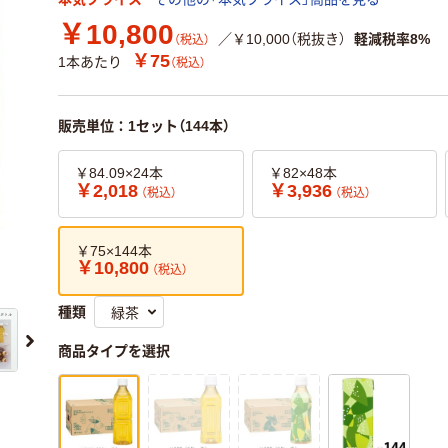
￥10,800
／￥10,000（税抜き）
軽減税率8%
（税込）
￥75
1本あたり
（税込）
販売単位：1セット（144本）
￥84.09×24本
￥82×48本
￥2,018
￥3,936
（税込）
（税込）
￥75×144本
￥10,800
（税込）
種類
商品タイプを選択