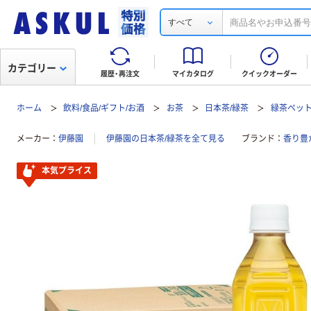
すべて
カテゴリー
履歴・再注文
マイカタログ
クイックオーダー
ホーム
飲料/食品/ギフト/お酒
お茶
日本茶/緑茶
緑茶ペッ
メーカー
伊藤園
伊藤園の日本茶/緑茶を全て見る
ブランド
香り豊
本気プライス