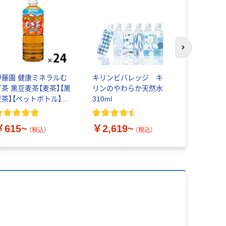
次のスライド
伊藤園 健康ミネラルむ
キリンビバレッジ キ
【天然水】
ぎ茶 黒豆麦茶【麦茶】【黒
リンのやわらか天然水
水）
豆茶】【ペットボトル】
310ml
【缶】【紙パック】【ノンカ
￥756~
フェイン】【お茶】
￥615~
￥2,619~
（税込）
（税込）