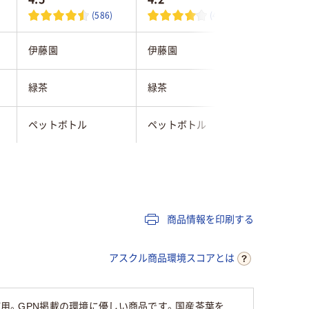
(586)
(405)
伊藤園
伊藤園
サントリ
緑茶
緑茶
緑茶
ペットボトル
ペットボトル
ペットボ
50
70
商品情報を印刷する
アスクル商品環境スコアとは
使用。GPN掲載の環境に優しい商品です。国産茶葉を