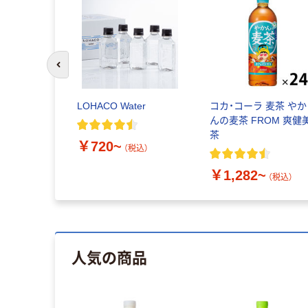
前のスライドへ
KA・RA（グ
LOHACO Water
コカ・コーラ 麦茶 やか
）やさしい
んの麦茶 FROM 爽健
茶
￥720~
（税込）
~
￥1,282~
（税込）
（税込）
人気の商品