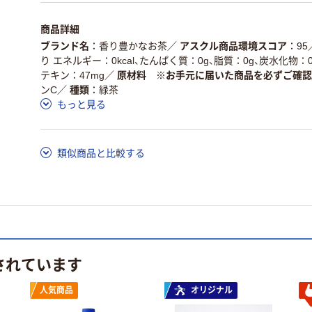
独自の回収スキームがあ
アスクルで資源循環し
仕組
商品詳細
る
ている
ブランド名
香り豊かなお茶
／
アスクル商品環境スコア
95
この商品の環境配慮ポイントです。詳しくはページ下部の商品
り エネルギー：0kcal、たんぱく質：0g、脂質：0g、炭水化物：0
ア詳細／加点項目
」で確認できます。
テキン：47mg
／
原材料 ※お手元に届いた商品を必ずご確認
ンC
／
種類
緑茶
もっと見る
類似商品と比較する
されています
人気商品
オリジナル