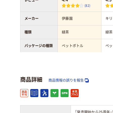
レビュー
(82)
メーカー
伊藤園
キリ
種類
緑茶
緑茶
パッケージの種類
ペットボトル
ペッ
アスクル商品環境
95
50
スコア
商品詳細
商品情報の誤りを報告
「発売開始から25周年