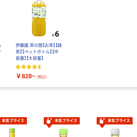
ュ
伊藤園 茶の間【お茶】【緑
リ
茶】【ペットボトル】【中
容量】【大容量】
】
￥828~
（税込）
本気プライス
本気プライス
本気プライス