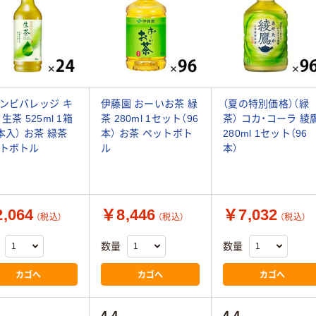
ンビバレッジ キ
伊藤園 おーいお茶 緑
（夏の特別価格）（緑
生茶 525ml 1箱
茶 280ml 1セット（96
茶） コカ・コーラ 綾
4本入） お茶 緑茶
本） お茶 ペットボト
280ml 1セット（96
トボトル
ル
本）
,064
￥8,446
￥7,032
（税込）
（税込）
（税込）
数量
数量
カゴへ
カゴへ
カゴへ
4.4
4.4