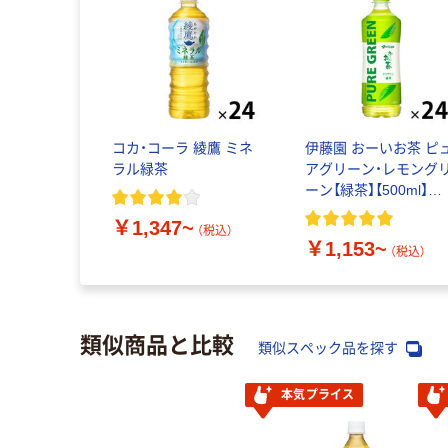
コカ・コーラ 綾鷹 ミネ
伊藤園 おーいお茶 ピ
ラル緑茶
アグリーン・レモング
ーン【緑茶】【500ml】
【600ml】【ペットボトル
￥1,347~
【ティーバッグ】
（税込）
￥1,153~
（税込）
類似商品と比較
類似スペック品を探す
本気プライス