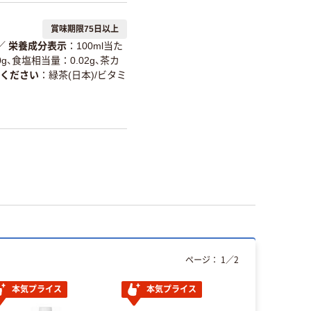
温室効果ガスなどの
賞味期限75日以上
削減
／
栄養成分表示
100ml当た
詳細「
アスクル商品環境スコ
g、食塩相当量：0.02g、茶カ
ください
緑茶(日本)/ビタミ
ページ：
1
／
2
本気プライス
本気プライス
人気商品