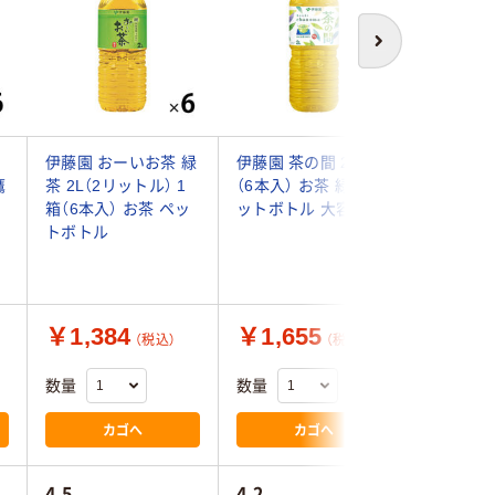
次へ
伊藤園 おーいお茶 緑
伊藤園 茶の間 2L 1箱
【トクホ
鷹
茶 2L（2リットル） 1
（6本入） お茶 緑茶 ペ
リー 伊
箱（6本入） お茶 ペッ
ットボトル 大容量
500ml 
トボトル
￥1,384
￥1,655
￥4,6
（税込）
（税込）
数量
数量
数量
カゴへ
カゴへ
4.5
4.2
4.4