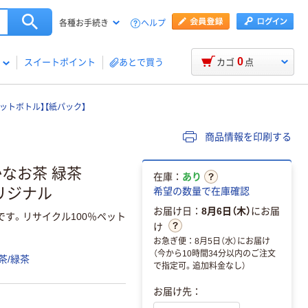
ヘルプ
各種お手続き
0
スイートポイント
あとで買う
カゴ
点
ペットボトル】【紙パック】
商品情報を印刷する
かなお茶 緑茶
在庫：
あり
オリジナル
希望の数量で在庫確認
お届け日：
8月6日（木）
にお届
です。リサイクル100％ペット
け
お急ぎ便：8月5日（水）にお届け
（今から10時間34分以内のご注文
茶/緑茶
で指定可。追加料金なし）
お届け先：