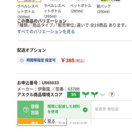
ラベルレスペ
ペットボトル
ラベルレスペ
紙パック
ットボトル
（265ml）
ットボトル
（250ml）
（265ml）
（500ml）
この商品のバリエーション
「種類」「商品タイプ」「販売単位」違いで 全19商品 あります。
すべてのバリエーションを見る
配送オプション
￥385
時間帯指定 指定可
（税込）
お申込番号：U565033
メーカー：伊藤園
／型番：63788
アスクル商品環境スコア
95
容器
環境に配慮した材料
省資源・無包装
を使用
包装
詳しく見る
商品
環境に配慮した材料を使
省資源・省エネ・節水
本体
用