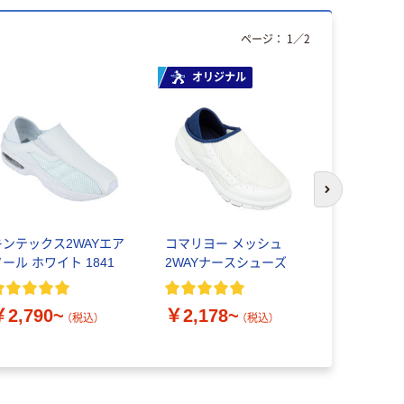
ページ：
1
／
2
オリジナル
アウトレッ
次のスライド
キンテックス2WAYエア
コマリヨー メッシュ
KAZEN 
ール ホワイト 1841
2WAYナースシューズ
タイプ) MX
￥1,925
￥2,790~
￥2,178~
（税込）
（税込）