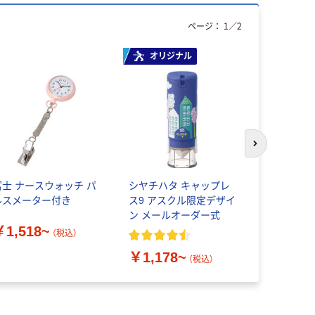
ページ：
1
／
2
オリジナル
アウトレッ
次のスライド
富士 ナースウォッチ パ
シヤチハタ キャップレ
アイトス 
ルスメーター付き
ス9 アスクル限定デザイ
スリーブワ
ン メールオーダー式
￥1,518~
（税込）
￥1,625
￥1,178~
（税込）