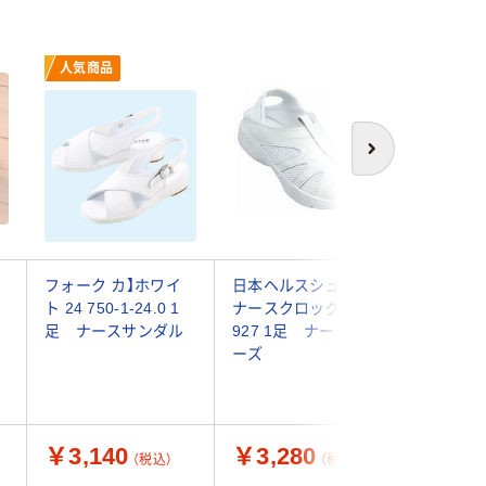
人気商品
次へ
ー
フォーク カ】ホワイ
日本ヘルスシューズ
山一 消
ト 24 750-1-24.0 1
ナースクロッグ L
インソー
足 ナースサンダル
927 1足 ナースシュ
ーズ ホ
ーズ
23.5cm 
ースシュ
￥3,140
￥3,280
￥4,7
（税込）
（税込）