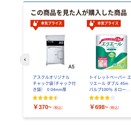
この商品を見た人が購入した商品
本気プライス
本気プライス
前のスライドへ
アスクルオリジナル
トイレットペーパー 
チャック袋（チャック付
リエール ダブル 45
き袋） 0.04mm厚
パルプ100％ ８ロー
ル コンパクト リラ
クス感のある香り 大
￥370~
￥698~
王製紙
（税込）
（税込）