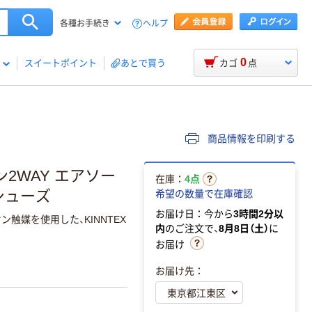
ヘルプ
各種お手続き
0
スイートポイント
あとで買う
カゴ
点
商品情報を印刷する
2WAY エアソー
在庫：
4点
スシューズ
希望の数量で在庫確認
お届け日：今から
3時間2分以
触媒を使用した、KINNTEX
内
のご注文で、
8月8日（土）
に
お届け
お届け先：