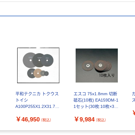
平和テクニカ トクウス
エスコ 75x1.8mm 切断
トイシ
砥石(10枚) EA159DM-1
A100P255X1.2X31.75 1
1セット(30枚:10枚×3セ
セット(25枚)（直送品）
ット)（直送品）
￥46,950
￥9,984
（税込）
（税込）