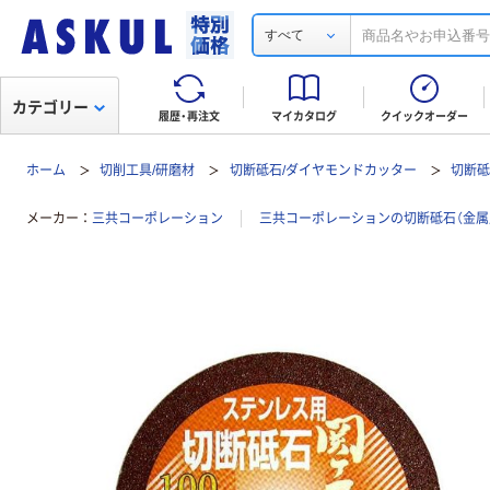
すべて
カテゴリー
履歴・再注文
マイカタログ
クイックオーダー
ホーム
切削工具/研磨材
切断砥石/ダイヤモンドカッター
切断砥
メーカー
三共コーポレーション
三共コーポレーションの切断砥石（金属