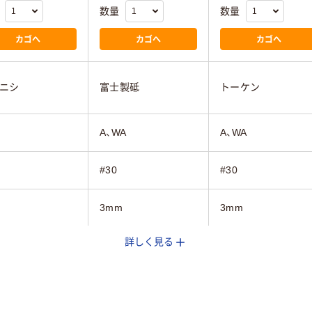
数量
数量
カゴへ
カゴへ
カゴへ
ニシ
富士製砥
トーケン
A、WA
A、WA
#30
#30
3mm
3mm
詳しく見る
P
T