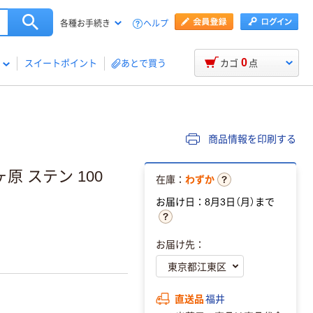
ヘルプ
各種お手続き
0
スイートポイント
あとで買う
カゴ
点
商品情報を印刷する
原 ステン 100
在庫：
わずか
お届け日：8月3日（月）まで
お届け先：
直送品
福井