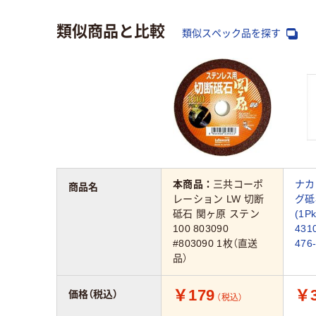
類似商品と比較
類似スペック品を探す
本商品：
三共コーポ
ナカ
商品名
レーション LW 切断
グ砥
砥石 関ヶ原 ステン
(1P
100 803090
431
#803090 1枚（直送
476
品）
￥179
￥3
価格（税込）
（税込）