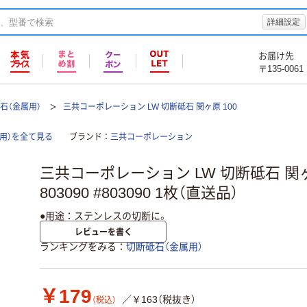
詳細設定
お届け先
〒135-0061
石（金属用）
三共コーポレーション LW 切断砥石 関ヶ原 100
用）を全て見る
ブランド
三共コーポレーション
三共コーポレーション LW 切断砥石 関ヶ
803090 #803090 1枚（直送品）
●用途：ステンレスの切断に。
レビューを書く
ランキングをみる
切断砥石（金属用）
￥179
／￥163（税抜き）
（税込）