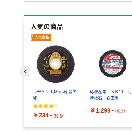
人気の商品
人気商品
前のスライドへ
 トクウス
レヂトン 切断砥石 金の
藤原産業 ＳＫ11 切
卵
断砥石 鉄工用
.2X31.75 1
￥1,299~
)（直送品）
（税込）
￥234~
（税込）
（税込）