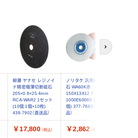
次へ
柳瀬 ヤナセ レジノイ
ノリタケ 汎用研削砥
ノリタケ
ド精密極薄切断砥石
石 WA60K赤
砥石ホワ
205×0.8×25.4mm
150X13X12.7
ーク ス
RCA-WAR2 1セット
1000E60080 1枚(1
100×6×1
(10個:1個×10枚)
個) 377-7863（直送
640445
438-7902（直送品）
品）
枚)（直送
￥17,800
￥2,862
￥4,0
（税込）
（税込）