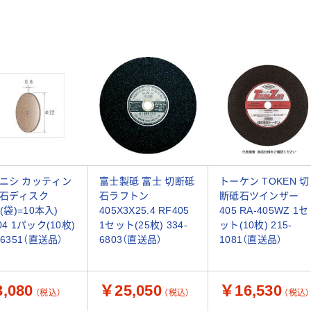
ニシ カッティン
富士製砥 富士 切断砥
トーケン TOKEN 切
石ディスク
石ラフトン
断砥石ツインザー
k(袋)=10本入)
405X3X25.4 RF405
405 RA-405WZ 1セ
04 1パック(10枚)
1セット(25枚) 334-
ット(10枚) 215-
-6351（直送品）
6803（直送品）
1081（直送品）
,080
￥25,050
￥16,530
（税込）
（税込）
（税込）