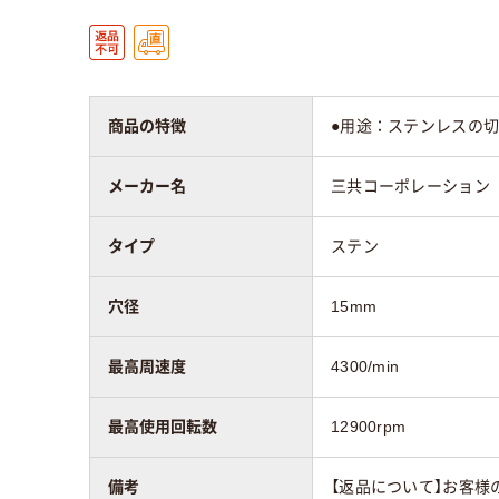
商品の特徴
●用途：ステンレスの切
メーカー名
三共コーポレーション
タイプ
ステン
穴径
15mm
最高周速度
4300/min
最高使用回転数
12900rpm
備考
【返品について】お客様