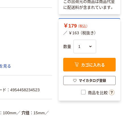
この出荷元の商品は商品代金
に配送料が含まれています。
￥179
（税込）
／ ￥163 （税抜き）
数量
カゴに入れる
を見る
マイカタログ登録
ド：4954458234523
商品を比較
100mm
／
穴径
15mm
／