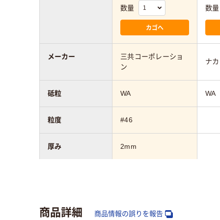
数量
数量
カゴへ
メーカー
三共コーポレーショ
ナカ
ン
砥粒
WA
WA
粒度
#46
厚み
2mm
硬度
R
商品詳細
商品情報の誤りを報告