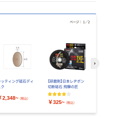
ページ：
1
／
2
次のスライド
カッティング砥石ディ
【研磨剤】日本レヂボン
加研工業 切
スク
切断砥石 飛騨の匠
405x2.8x2
7655-HC-
￥2,348~
(25枚)（直
（税込）
￥325~
￥21,30
（税込）