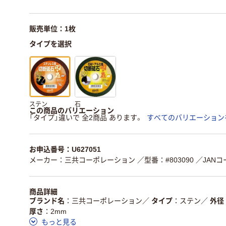
販売単位：1枚
タイプを選択
ステン
石
この商品のバリエーション
「タイプ」違いで 全2商品 あります。
すべてのバリエーション
お申込番号：U627051
メーカー：三共コーポレーション
／型番：#803090
／JANコー
商品詳細
ブランド名
三共コーポレーション
／
タイプ
ステン
／
外径
厚さ
2mm
もっと見る