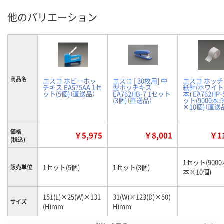
他のバリエーション
商品名
エスコ ホビーホッ
エスコ [ 30枚用] 中
エスコ ホッ
チキス EA575AA 1セ
型ホッチキス
紙針(ホワイト/
ット(5個)（直送品）
EA762HB-7 1セット
本) EA762HP-
(3個)（直送品）
ット(9000本:
×10個)（直送
価格
￥5,975
￥8,001
￥11
(税込)
1セット(9000
1セット(5個)
1セット(3個)
販売単位
本×10個)
151(L)×25(W)×131
31(W)×123(D)×50(
サイズ
(H)mm
H)mm