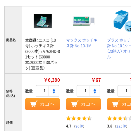
本商品：
エスコ [10
マックス ホッチキ
プラス ホッ
商品名
号] ホッチキス針
ス針 No.10-1M
針 No.10 1
(2000本) EA762HD-8
（20箱入） オ
1セット(60000
ル
本:2000本×30パッ
ク)（直送品）
￥6,390
￥67
数量
数量
数量
価格
(税込)
カゴへ
カゴへ
カ
評価
4.7
3.8
（
90件
）
（
285件
）