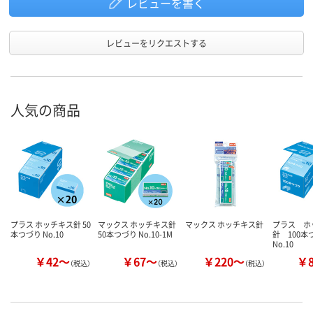
レビューを書く
レビューをリクエストする
人気の商品
プラス ホッチキス針 50
マックス ホッチキス針
マックス ホッチキス針
プラス ホ
本つづり No.10
50本つづり No.10-1M
針 100
No.10
￥42～
￥67～
￥220～
￥
（税込）
（税込）
（税込）