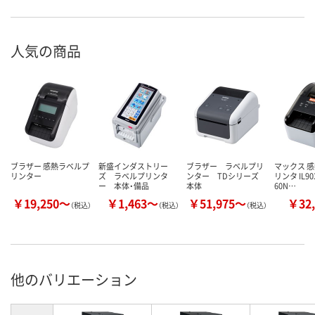
人気の商品
ブラザー 感熱ラベルプ
新盛インダストリー
ブラザー ラベルプリ
マックス 
リンター
ズ ラベルプリンタ
ンター TDシリーズ
リンタ IL903
ー 本体・備品
本体
60N…
￥19,250～
￥1,463～
￥51,975～
￥32,
（税込）
（税込）
（税込）
他のバリエーション