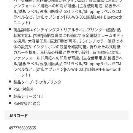
ァンフォールド用紙への印刷が可能。[主な使用用途] 銘板ラベ
ル/基板ラベル/医療用医薬品 GS1ラベル/Shippingラベル/SCM
ラベルなど。[対応オプション] PA-WB-001(無線LAN+Bluetooth
ユニット)
商品詳細：4インチインダストリアルラベルプリンター(感熱・熱
転写対応)。[特徴]過酷な環境にも適応する金属製フレームボディ
を採用。大容量印刷、高速印刷が可能。3.5インチカラー液晶で本
体の設定やインクリボンの残量を確認可能。折りたたみ式用紙
カバーを採用。消耗品の残量が見やすい設計。背面給紙に対応。
ファンフォールド用紙への印刷が可能。[主な使用用途]銘板ラベ
ル/基板ラベル/医療用医薬品 GS1ラベル/Shippingラベル/SCM
ラベルなど。[対応オプション]PA-WB-001(無線LAN+Bluetooth
ユニット)
製品タイプ：その他プリンタ
PSE：対象外
製品シリーズ：TJ
RoHS指令：適合
JANコード
4977766806565