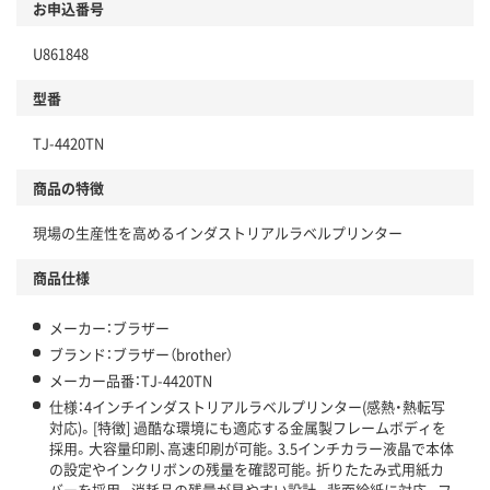
お申込番号
U861848
型番
TJ-4420TN
商品の特徴
現場の生産性を高めるインダストリアルラベルプリンター
商品仕様
メーカー：ブラザー
ブランド：ブラザー（brother）
メーカー品番：TJ-4420TN
仕様：4インチインダストリアルラベルプリンター(感熱・熱転写
対応)。[特徴] 過酷な環境にも適応する金属製フレームボディを
採用。大容量印刷、高速印刷が可能。3.5インチカラー液晶で本体
の設定やインクリボンの残量を確認可能。折りたたみ式用紙カ
バーを採用。消耗品の残量が見やすい設計。背面給紙に対応。フ