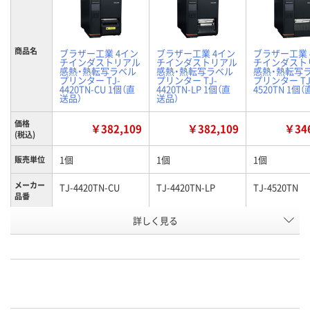
商品名
ブラザー工業 4イン
ブラザー工業 4イン
ブラザー工業 
チインダストリアル
チインダストリアル
チインダスト
感熱・熱転写ラベル
感熱・熱転写ラベル
感熱・熱転写
プリンター TJ-
プリンター TJ-
プリンター TJ
4420TN-CU 1個（直
4420TN-LP 1個（直
4520TN 1個
送品）
送品）
価格
￥382,109
￥382,109
￥346
(税込)
1個
1個
1個
販売単位
メーカー
TJ-4420TN-CU
TJ-4420TN-LP
TJ-4520TN
品番
お申込番
詳しく見る
U861849
U861854
U861851
号
在庫
お届け日
在庫切れです
在庫切れです
在庫切れです