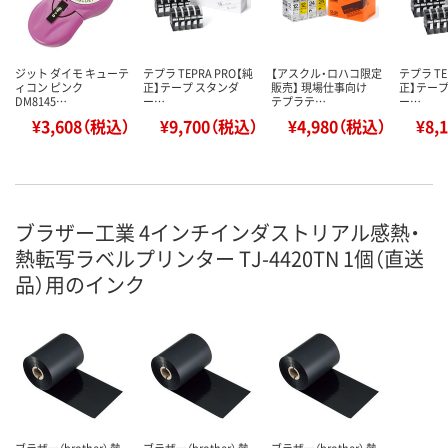
ジット ダイモ キューテ
テプラ TEPRA PRO【純
【アスクル・ロハコ限定
テプラ TE
ィコン ピンク
正】テープ スタンダ
販売】 現場仕事向け
正】テープ
DM8145…
ー…
テプラテ…
ー…
¥3,608（税込）
¥9,700（税込）
¥4,980（税込）
¥8,
ブラザー工業 4インチインダストリアル感熱・
熱転写ラベルプリンター TJ-4420TN 1個（直送
品）用のインク
ブラザー（brother） 熱
ブラザー（brother） 熱
ブラザー（brother） 熱