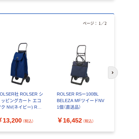
ページ：
1
／
2
次のスライド
OLSER社 ROLSER シ
ROLSER RSー100BL
レップ シ
ョッピングカート エコ
BELEZA MFツイードNV
ート coco
ク NV(ネイビー) RS-
1個（直送品）
ール ネオ 
2E 1個 453-7733（直送
ズ ネイビー 
￥13,200
￥16,452
￥5,170
）
（直送品）
（税込）
（税込）