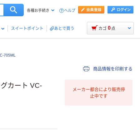
ヘルプ
各種お手続き
0
スイートポイント
あとで買う
カゴ
点
705ML
商品情報を印刷する
カート VC-
メーカー都合により販売停
止中です