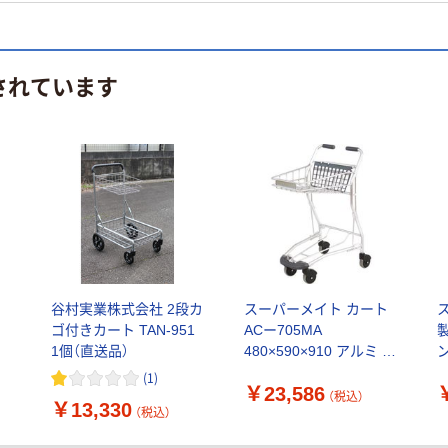
されています
ッ
谷村実業株式会社 2段カ
スーパーメイト カート
M
ゴ付きカート TAN-951
ACー705MA
1個（直送品）
480×590×910 アルミ 1
ン
台 127-1300（直送品）
(
1
)
￥23,586
（税込）
￥13,330
（税込）