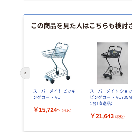
この商品を見た人はこちらも検討
イス
前のスライドへ
ジ袋（乳
スーパーメイト ピッキ
スーパーメイト ショ
ングカート VC
ピングカート VC705
1台（直送品）
￥15,724~
（税込）
￥21,643
税込）
（税込）