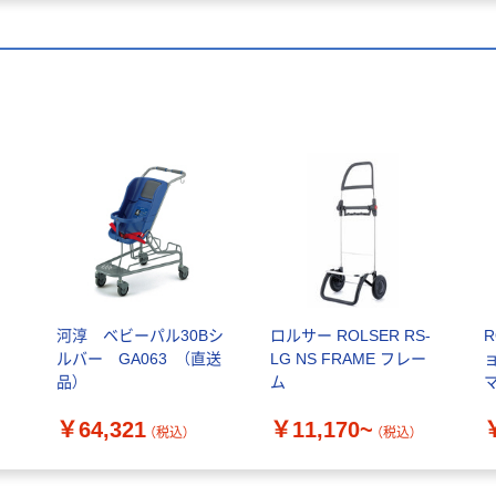
河淳 ベビーパル30Bシ
ロルサー ROLSER RS-
R
ルバー GA063 （直送
LG NS FRAME フレー
品）
ム
マ
1
￥64,321
￥11,170~
品
（税込）
（税込）