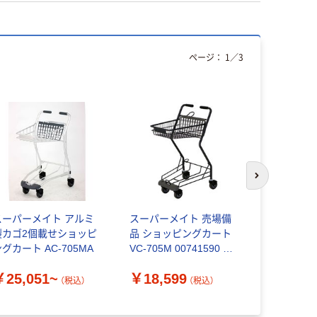
ページ：
1
／
3
次のスライド
スーパーメイト アルミ
スーパーメイト 売場備
アズワン 
製カゴ2個載せショッピ
品 ショッピングカート
ト TY-109B
グカート AC-705MA
VC-705M 00741590 1
8906-01
ケース(1個)（直送品）
￥25,051~
￥18,599
￥12,54
（税込）
（税込）