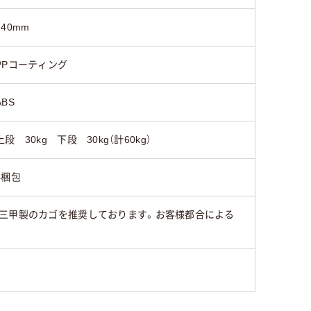
140mm
PPコーティング
ABS
上段 30kg 下段 30kg（計60kg）
4梱包
は三甲製のカゴを推奨しております。お客様都合による