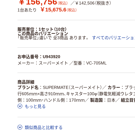
￥156,756
／￥142,506（税抜き）
（税込）
￥15,675.6
1台あたり
（税込）
販売単位：1セット（10台）
この商品のバリエーション
「販売単位」違いで 全3商品 あります。
すべてのバリエーショ
お申込番号：U943920
メーカー：スーパーメイト
／型番：VC-705ML
商品詳細
ブランド名
SUPERMATE（スーパーメイト）
／
カラー
ブラ
行605ｍｍ×高さ910ｍｍ、キャスター100φ（静電気軽減ウレ
側：100ｍｍ・ハンドル側：170ｍｍ
／
製造国
日本
／
組立目
もっと見る
類似商品と比較する