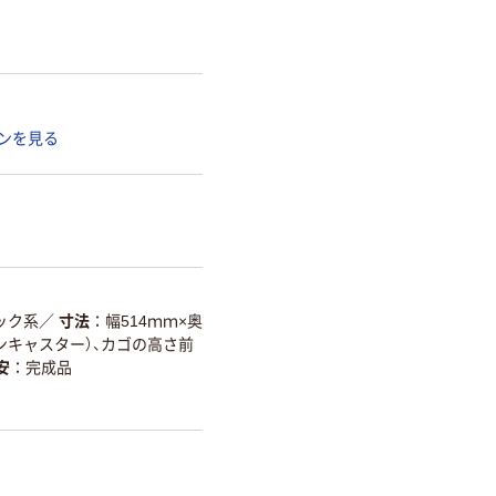
ンを見る
ック系
／
寸法
幅514ｍｍ×奥
タンキャスター）、カゴの高さ前
安
完成品