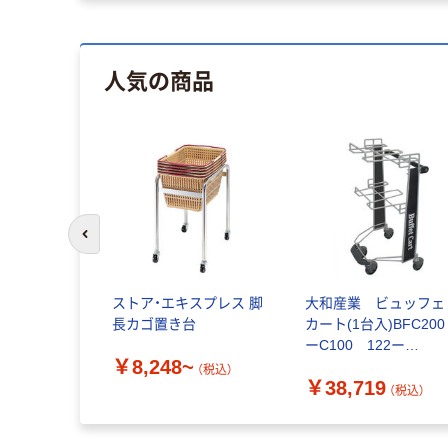
人気の商品
前のスライドへ
ストア・エキスプレス 脚
大和産業 ビュッフェ
長カゴ置き台
カート(1台入)BFC200
ーC100 122ー
￥8,248~
Y00110 1台（直送品）
（税込）
￥38,719
（税込）