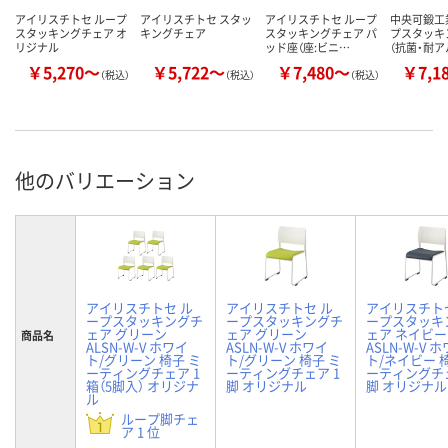
アイリスチトセ ループ
アイリスチトセ スタッ
アイリスチトセ ループ
中央可鍛工業
スタッキングチェア オ
キングチェア
スタッキングチェア パ
プスタッキ
リジナル
ッド座（座:ビニ…
（抗菌・耐
￥5,270～
￥5,722～
￥7,480～
￥7,1
（税込）
（税込）
（税込）
他のバリエーション
アイリスチトセ ル
アイリスチトセ ル
アイリスチト
ープスタッキングチ
ープスタッキングチ
ープスタッキ
ェア グリーン
ェア グリーン
ェア ネイビー
商品名
ALSN-W-V ホワイ
ASLN-W-V ホワイ
ASLN-W-V 
ト/グリーン 椅子 ミ
ト/グリーン 椅子 ミ
ト/ネイビー 
ーティングチェア 1
ーティングチェア 1
ーティングチェ
箱（5脚入） オリジナ
脚 オリジナル
脚 オリジナル
ル
ループ脚チェ
ア 1 位