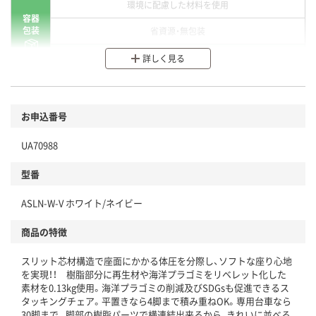
環境に配慮した材料を使用
容器
包装
省資源・無包装
分別・リサイクルしやすい設計
詳しく見る
環境に配慮した材料を使用
商品
お申込番号
本体
省資源・省エネ・節水
UA70988
分別・リサイクルしやすい設計
型番
独自の回収スキームがある
ASLN-W-V ホワイト/ネイビー
仕組
アスクルで資源循環している
商品の特徴
温室効果ガスなどの削減
スリット芯材構造で座面にかかる体圧を分際し、ソフトな座り心地
この商品の環境配慮ポイントです。下記商品詳細「
を実現！！ 樹脂部分に再生材や海洋プラゴミをリベレット化した
アスクル商品環境スコア詳細／加点項目
」で確認できます。
素材を0.13kg使用。海洋プラゴミの削減及びSDGsも促進できるス
タッキングチェア。平置きなら4脚まで積み重ねOK。専用台車なら
30脚まで。脚部の樹脂パーツで横連結出来るから、きれいに並べる