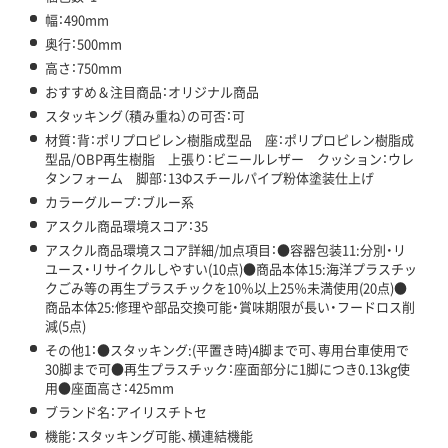
幅：490mm
奥行：500mm
高さ：750mm
おすすめ＆注目商品：オリジナル商品
スタッキング（積み重ね）の可否：可
材質：背：ポリプロピレン樹脂成型品 座：ポリプロピレン樹脂成
型品/OBP再生樹脂 上張り：ビニールレザー クッション：ウレ
タンフォーム 脚部：13Φスチールパイプ粉体塗装仕上げ
カラーグループ：ブルー系
アスクル商品環境スコア：35
アスクル商品環境スコア詳細/加点項目：●容器包装11:分別・リ
ユース・リサイクルしやすい(10点)●商品本体15:海洋プラスチッ
クごみ等の再生プラスチックを10％以上25％未満使用(20点)●
商品本体25:修理や部品交換可能・賞味期限が長い・フードロス削
減(5点)
その他1：●スタッキング:(平置き時)4脚まで可、専用台車使用で
30脚まで可●再生プラスチック：座面部分に1脚につき0.13kg使
用●座面高さ：425mm
ブランド名：アイリスチトセ
機能：スタッキング可能、横連結機能