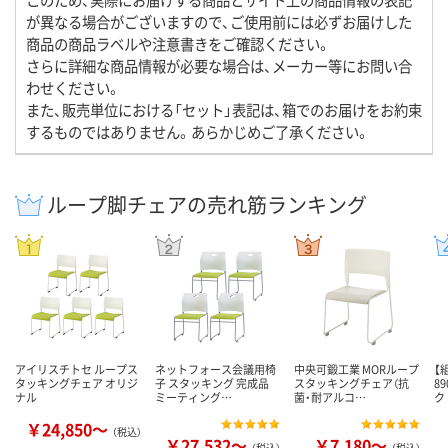
が異なる場合がございますので、ご使用前には必ずお届けした
商品の商品ラベルや注意書きをご確認ください。
さらに詳細な商品情報が必要な場合は、メーカー等にお問い合
わせください。
また、販売単位における「セット」表記は、箱でのお届けをお約束
するものではありません。あらかじめご了承ください。
ループ脚チェアの売れ筋ランキング
アイリスチトセ ループス
ネットフォース会議用椅
中央可鍛工業 MORループ
【
タッキングチェア オリジ
子 スタッキング 完成品
スタッキングチェア（抗
8
ナル
ミーティング…
菌・耐アルコ…
ク
￥24,850～
（税込）
￥27,532～
￥7,180～
（税込）
（税込）