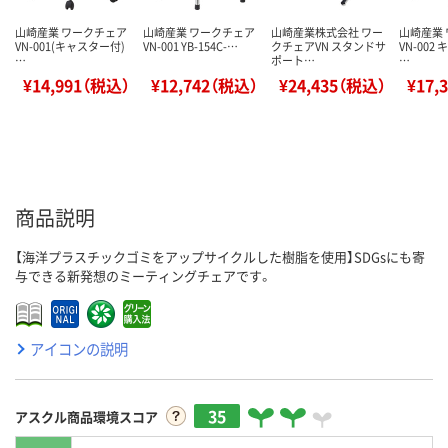
山崎産業 ワークチェア
山崎産業 ワークチェア
山崎産業株式会社 ワー
山崎産業
VN-001(キャスター付)
VN-001 YB-154C-…
クチェアVN スタンドサ
VN-002
…
ポート…
…
¥14,991（税込）
¥12,742（税込）
¥24,435（税込）
¥17,
商品説明
【海洋プラスチックゴミをアップサイクルした樹脂を使用】SDGsにも寄
与できる新発想のミーティングチェアです。
アイコンの説明
35
アスクル商品環境スコア