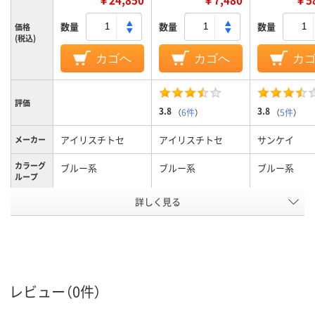
数量
数量
数量
価格
(税込)
カゴへ
カゴへ
カ
評価
3.8
3.8
（
6件
）
（
5件
）
アイリスチトセ
アイリスチトセ
サンケイ
メーカー
カラーグ
ブルー系
ブルー系
ブルー系
ループ
キャスタ
詳しく見る
無し
キャスター無し
キャスター無
ー
スタッキ
可
可
可
ング（積
み重ね）
の可否
レビュー（0件）
4.0kg
4.4kg
3.8kg
質量