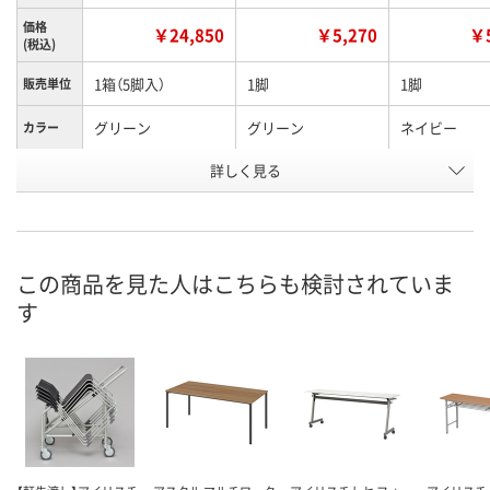
価格
￥24,850
￥5,270
￥5
(税込)
1箱（5脚入）
1脚
1脚
販売単位
グリーン
グリーン
ネイビー
カラー
お申込番
詳しく見る
UA70987
RN53920
RN53921
号
あり
あり
あり
在庫
8月8日（土）
8月8日（土）
8月8日（土）
お届け日
この商品を見た人はこちらも検討されていま
す
数量
数量
数量
カゴへ
カゴへ
カ