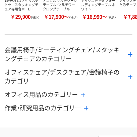
【軒先渡し】アイリスチ
アスクル マルチワーク
アイリスチトセ フォー
アイリスチ
トセ スタッキングチ
テーブル・マルチワー
ルディングテーブル ホ
たみテーブ
ェア専用台車 LT…
クロングテーブル
ワイト
￥29,900
￥17,900～
￥16,990～
￥7,8
（税込）
（税込）
（税込）
会議用椅子/ミーティングチェア/スタッキ
ングチェアのカテゴリー
オフィスチェア/デスクチェア/会議椅子の
カテゴリー
オフィス用品のカテゴリー
作業・研究用品のカテゴリー