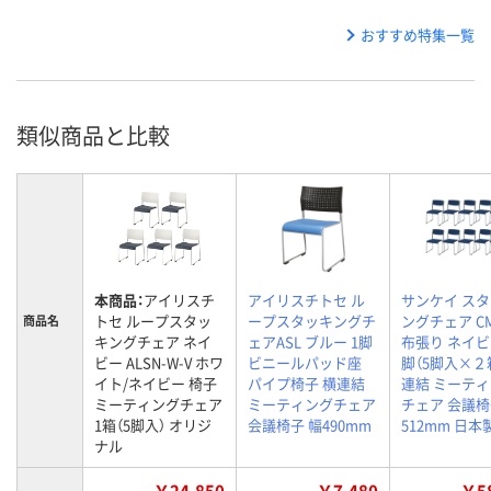
おすすめ特集一覧
類似商品と比較
本商品：
アイリスチ
アイリスチトセ ル
サンケイ ス
トセ ループスタッ
ープスタッキングチ
ングチェア CM
商品名
キングチェア ネイ
ェアASL ブルー 1脚
布張り ネイビー
ビー ALSN-W-V ホワ
ビニールパッド座
脚（5脚入×２
イト/ネイビー 椅子
パイプ椅子 横連結
連結 ミーテ
ミーティングチェア
ミーティングチェア
チェア 会議椅
1箱（5脚入） オリジ
会議椅子 幅490mm
512mm 日本
ナル
￥24,850
￥7,480
￥58