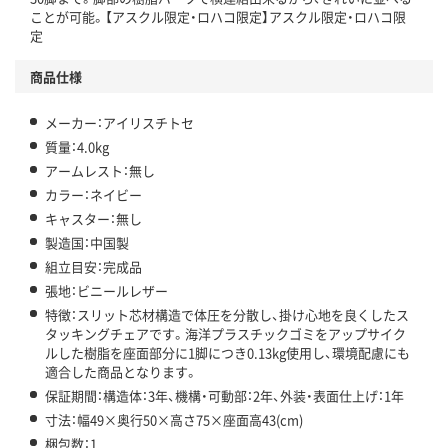
ことが可能。【アスクル限定・ロハコ限定】アスクル限定・ロハコ限
定
商品仕様
メーカー：アイリスチトセ
質量：4.0kg
アームレスト：無し
カラー：ネイビー
キャスター：無し
製造国：中国製
組立目安：完成品
張地：ビニールレザー
特徴：スリット芯材構造で体圧を分散し、掛け心地を良くしたス
タッキングチェアです。海洋プラスチックゴミをアップサイク
ルした樹脂を座面部分に1脚につき0.13kg使用し、環境配慮にも
適合した商品となります。
保証期間：構造体：3年、機構・可動部：2年、外装・表面仕上げ：1年
寸法：幅49×奥行50×高さ75×座面高43(cm)
梱包数：1