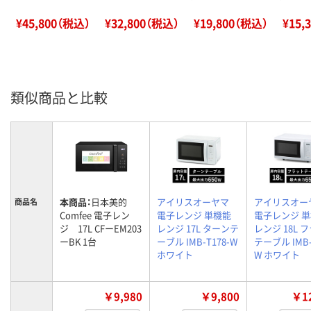
¥45,800（税込）
¥32,800（税込）
¥19,800（税込）
¥15,
類似商品と比較
本商品：
日本美的
アイリスオーヤマ
アイリスオー
商品名
Comfee 電子レン
電子レンジ 単機能
電子レンジ 
ジ 17L CFーEM203
レンジ 17L ターンテ
レンジ 18L 
ーBK 1台
ーブル IMB-T178-W
テーブル IMB-
ホワイト
W ホワイト
￥9,980
￥9,800
￥12