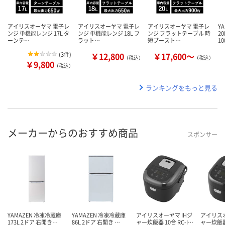
アイリスオーヤマ 電子レ
アイリスオーヤマ 電子レ
アイリスオーヤマ 電子レ
Y
ンジ 単機能レンジ 17L タ
ンジ 単機能レンジ 18L フ
ンジ フラットテーブル 時
2
ーンテ…
ラット…
短ブースト…
1
(
3件
)
￥12,800
￥17,600～
（税込）
（税込）
￥9,800
（税込）
ランキングをもっと見る
メーカーからのおすすめ商品
スポンサー
YAMAZEN 冷凍冷蔵庫
YAMAZEN 冷凍冷蔵庫
アイリスオーヤマ IHジ
アイリスオ
173L 2ドア 右開き…
86L 2ドア 右開き …
ャー炊飯器 10合 RC-I…
ャー炊飯器 