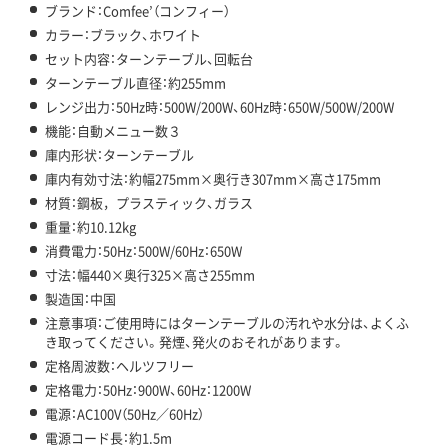
ブランド：Comfee’（コンフィー）
カラー：ブラック、ホワイト
セット内容：ターンテーブル、回転台
ターンテーブル直径：約255mm
レンジ出力：50Hz時：500W/200W、60Hz時：650W/500W/200W
機能：自動メニュー数３
庫内形状：ターンテーブル
庫内有効寸法：約幅275mm×奥行き307mm×高さ175mm
材質：鋼板，プラスティック、ガラス
重量：約10.12kg
消費電力：50Hz：500W/60Hz：650W
寸法：幅440×奥行325×高さ255mm
製造国：中国
注意事項：ご使用時にはターンテーブルの汚れや水分は、よくふ
き取ってください。発煙、発火のおそれがあります。
定格周波数：ヘルツフリー
定格電力：50Hz：900W、60Hz：1200W
電源：AC100V（50Hz／60Hz）
電源コード長：約1.5m