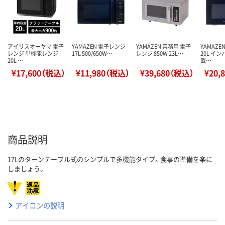
アイリスオーヤマ 電子
YAMAZEN 電子レンジ
YAMAZEN 業務用 電子
YAMAZ
レンジ 単機能レンジ
17L 500/650W…
レンジ 850W 23L…
20L イ
20L …
載…
¥17,600（税込）
¥11,980（税込）
¥39,680（税込）
¥20,
商品説明
17Lのターンテーブル式のシンプルで多機能タイプ。食事の準備を楽に
しましょう。
アイコンの説明