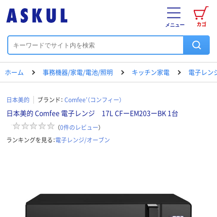
カゴ
メニュー
ホーム
事務機器/家電/電池/照明
キッチン家電
電子レン
日本美的
ブランド：
Comfee’（コンフィー）
日本美的 Comfee 電子レンジ 17L CFーEM203ーBK 1台
（
0
件のレビュー
）
ランキングを見る：
電子レンジ/オーブン