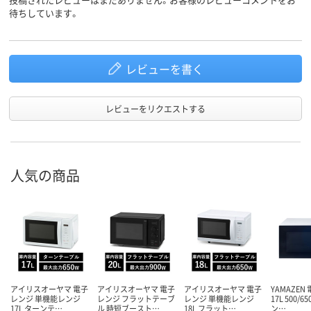
待ちしています。
レビューを書く
レビューをリクエストする
人気の商品
アイリスオーヤマ 電子
アイリスオーヤマ 電子
アイリスオーヤマ 電子
YAMAZEN
レンジ 単機能レンジ
レンジ フラットテーブ
レンジ 単機能レンジ
17L 500/6
17L ターンテ…
ル 時短ブースト…
18L フラット…
ン…