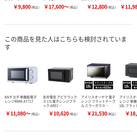
￥9,800
￥17,600～
￥12,800
￥11,9
（税込）
（税込）
（税込）
この商品を見た人はこちらも検討されていま
す
KNチヨダ 単機能電子
吉井電気 アビテラック
アイリスオーヤマ 電子
アイリスオ
レンジRMM-AT717
ス 17L電子レンジブラ
レンジ フラットテーブ
レンジ 単
ック ARE1…
ル ミラーガラス…
18L フラ
￥11,080～
￥10,620
￥21,530
￥18,
（税込）
（税込）
（税込）