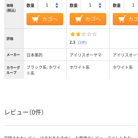
数量
数量
数量
価格
(税込)
カゴへ
カゴへ
カ
評価
2.3
（
3件
）
日本美的
アイリスオーヤマ
アイリスオー
メーカー
ブラック系、ホワイ
ホワイト系
ホワイト系
カラーグ
ループ
ト系
12ヶ月
お買い上げ日より1
お買い上げ日
保証期間
年間
年間
17L
17L
18L
容量
レビュー（0件）
約10.12kg
約10.6kg
約11.7kg
重量
投稿されたレビューはまだありません。お客様のレビューコメントをお