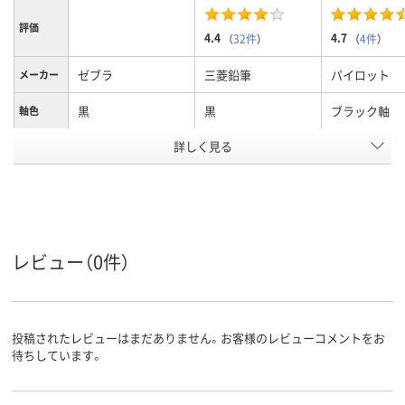
評価
4.4
4.7
（
32件
）
（
4件
）
ゼブラ
三菱鉛筆
パイロット
メーカー
黒
黒
ブラック軸
軸色
詳しく見る
（ボールペン）0.5ｍ
0.5mm
ｍ（シャープペン）
ボール径
0.5ｍｍ
水性顔料
ジェットストリーム
アクロインク
インク種
類
インク
レビュー（0件）
黒・赤・シャープ
黒・赤・青・緑
黒 赤 青
インク色
アスクル
商品環境
投稿されたレビューはまだありません。お客様のレビューコメントをお
65
スコア
待ちしています。