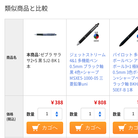
類似商品と比較
本商品：
ゼブラ サラ
ジェットストリーム
パイロット 
商品名
サ2+S 黒 SJ2-BK 1
4&1 多機能ペン
ボールペン 
本
0.5mm ブラック軸
ボール3+1 極
黒 4色+シャープ
0.5mm 3色
MSXE5-1000-05 三
ン+シャープペ
菱鉛筆uni
ラック軸 BKH
50EF-B 1本
￥388
￥808
数量
数量
数量
価格
(税込)
カゴへ
カゴへ
カ