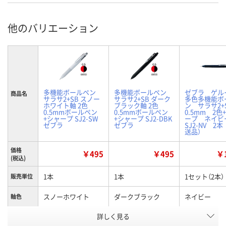
他のバリエーション
多機能ボールペン
多機能ボールペン
ゼブラ ゲル
商品名
サラサ2+SB スノー
サラサ2+SB ダーク
多色多機能ボ
ホワイト軸 2色
ブラック軸 2色
ン サラサ2
0.5mmボールペン
0.5mmボールペン
0.5mm 2色
+シャープ SJ2-SW
+シャープ SJ2-DBK
ープ ネイ
ゼブラ
ゼブラ
SJ2-NV 2本
送品）
価格
￥495
￥495
￥1
(税込)
1本
1本
1セット（2本）
販売単位
スノーホワイト
ダークブラック
ネイビー
軸色
詳しく見る
2色（0.5mm）+シャ
2色（0.5mm）+シャ
2色（0.5mm）
商品タイ
プ