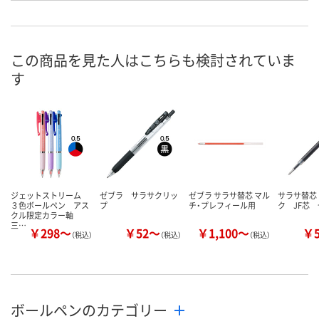
ープ
ープ
ープ
お申込番
HH87871
HH87872
3208783
号
この商品を見た人はこちらも検討されていま
4点
1点
わずか
在庫
す
8月11日（火）
8月11日（火）
8月26日（水）
お届け日
数量
数量
数量
カゴへ
カゴへ
カ
ジェットストリーム
ゼブラ サラサクリッ
ゼブラ サラサ替芯 マル
サラサ替芯
３色ボールペン アス
プ
チ・プレフィール用
ク JF芯
クル限定カラー軸
三…
￥298～
￥52～
￥1,100～
￥
（税込）
（税込）
（税込）
ボールペンのカテゴリー