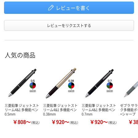
レビューを書く
レビューをリクエストする
人気の商品
三菱鉛筆 ジェットスト
三菱鉛筆 ジェットスト
三菱鉛筆 ジェットスト
ゼブラ サラ
リーム4&1 多機能ペン
リーム4&1 多機能ペン
リーム4&1 多機能ペン
ク多機能ボ
0.5mm
0.38mm
0.7mm
+シャープ
￥808～
￥920～
￥920～
￥3
（税込）
（税込）
（税込）