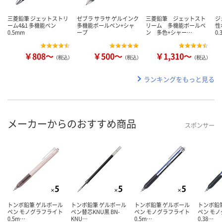
三菱鉛筆 ジェットストリ
ゼブラ サラサ ゲルインク
三菱鉛筆 ジェットスト
ジ
ーム4&1 多機能ペン
多機能ボールペン+シャ
リーム 多機能ボールペ
性
0.5mm
ープ
ン 多色+シャー…
0
￥808～
￥500～
￥1,310～
（税込）
（税込）
（税込）
ランキングをもっと見る
メーカーからのおすすめ商品
スポンサー
トンボ鉛筆 ゲルボール
トンボ鉛筆 ゲルボール
トンボ鉛筆 ゲルボール
トンボ鉛
ペン モノグラフライト
ペン替芯KNU黒 BN-
ペン モノグラフライト
ペン モ
0.5m…
KNU…
0.5m…
0.38…