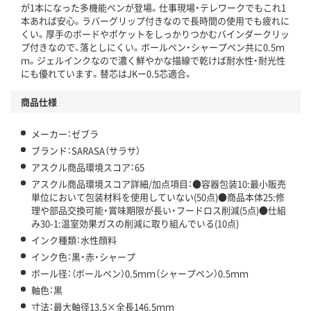
この商品の環境配慮ポイントです。下記商品詳細「
が1本になった多機能ペンが登場。仕事現場・テレワークでもこれ1
アスクル商品環境スコア詳細／加点項目
」で確認できます。
本あれば安心。ラバーグリップ付きなので長時間の使用でも疲れに
くい。厚手のボードやポケットをしっかりつかむバインダークリッ
プ付きなので、落としにくい。ボールペン・シャープペン共に0.5ｍ
ｍ。ジェルインクなので濃く鮮やかな描線で乾けば耐水性・耐光性
にも優れています。替芯はJKー0.5芯適合。
商品仕様
メーカー：ゼブラ
ブランド：SARASA（サラサ）
アスクル商品環境スコア：65
アスクル商品環境スコア詳細/加点項目：●容器包装10:最小販売
単位において包装材料を使用していない(50点)●商品本体25:修
理や部品交換可能・賞味期限が長い・フードロス削減(5点)●仕組
み30-1:温室効果ガスの削減に取り組んでいる(10点)
インク種類：水性顔料
インク色：黒・赤・シャープ
ボール径：（ボールペン）0.5ｍｍ（シャープペン）0.5ｍｍ
軸色：黒
寸法：最大軸径13.5×全長146.5ｍｍ