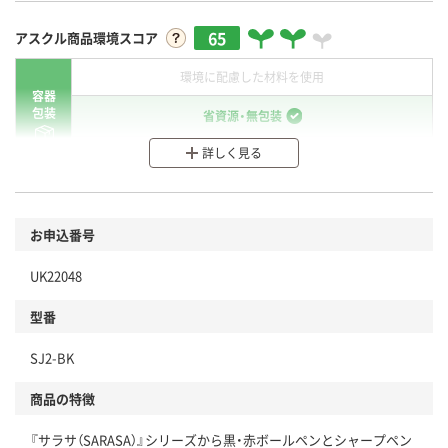
65
アスクル商品環境スコア
環境に配慮した材料を使用
容器
包装
省資源・無包装
詳しく見る
分別・リサイクルしやすい設計
環境に配慮した材料を使用
商品
お申込番号
本体
省資源・省エネ・節水
UK22048
分別・リサイクルしやすい設計
型番
独自の回収スキームがある
SJ2-BK
仕組
アスクルで資源循環している
商品の特徴
温室効果ガスなどの削減
『サラサ（SARASA）』シリーズから黒・赤ボールペンとシャープペン