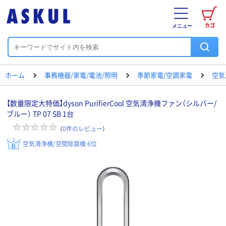
カゴ
メニュー
ホーム
事務機器/家電/電池/照明
季節家電/空調家電
空気
【数量限定大特価】dyson PurifierCool 空気清浄機ファン（シルバー/
ブルー） TP 07 SB 1台
（
0
件のレビュー
）
空気清浄機/空間除菌機 6位