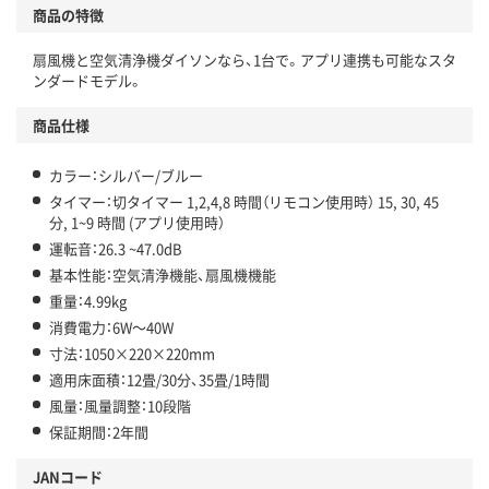
商品の特徴
扇風機と空気清浄機ダイソンなら、1台で。アプリ連携も可能なスタ
ンダードモデル。
商品仕様
カラー：シルバー/ブルー
タイマー：切タイマー 1,2,4,8 時間（リモコン使用時） 15, 30, 45
分, 1~9 時間 (アプリ使用時）
運転音：26.3 ~47.0dB
基本性能：空気清浄機能、扇風機機能
重量：4.99kg
消費電力：6W～40W
寸法：1050×220×220mm
適用床面積：12畳/30分、35畳/1時間
風量：風量調整：10段階
保証期間：2年間
JANコード