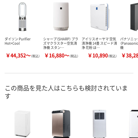
ダイソン Purifier
シャープ（SHARP） プラ
アイリスオーヤマ 空気
パナソニッ
Hot+Cool
ズマクラスター空気清
清浄機 14畳 スピード清
（Panason
浄機 スタン…
浄 花粉 ほ…
機
￥44,352～
￥16,880～
￥10,890
￥38,2
（税込）
（税込）
（税込）
この商品を見た人はこちらも検討されていま
す