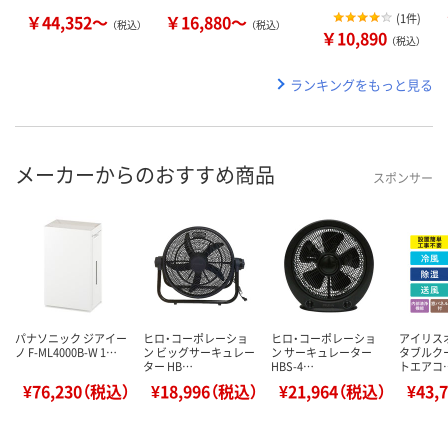
￥44,352～
￥16,880～
(
1件
)
（税込）
（税込）
￥10,890
（税込）
ランキングをもっと見る
メーカーからのおすすめ商品
スポンサー
パナソニック ジアイー
ヒロ・コーポレーショ
ヒロ・コーポレーショ
アイリス
ノ F-ML4000B-W 1…
ン ビッグサーキュレー
ン サーキュレーター
タブルク
ター HB…
HBS-4…
トエアコ
¥76,230（税込）
¥18,996（税込）
¥21,964（税込）
¥43,