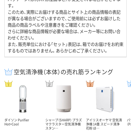
す。
このため、実際にお届けする商品とサイト上の商品情報の表記
が異なる場合がございますので、ご使用前には必ずお届けした
商品の商品ラベルや注意書きをご確認ください。
さらに詳細な商品情報が必要な場合は、メーカー等にお問い合
わせください。
また、販売単位における「セット」表記は、箱でのお届けをお約束
するものではありません。あらかじめご了承ください。
空気清浄機（本体）の売れ筋ランキング
ダイソン Purifier
シャープ（SHARP） プラズ
アイリスオーヤマ 空気清
パ
Hot+Cool
マクラスター空気清浄機
浄機 14畳 スピード清浄
（
スタン…
花粉 ほ…