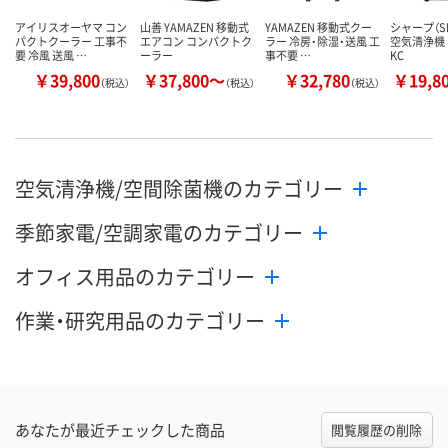
アイリスオーヤマ コン
山善 YAMAZEN 移動式
YAMAZEN 移動式クー
シャープ（SH
パクトクーラー 工事不
エアコン コンパクトク
ラー 冷房・除湿・送風 工
空気清浄機 
要 冷風 送風 …
ーラー
事不要 …
KC
￥39,800
￥37,800～
￥32,780
￥19,8
（税込）
（税込）
（税込）
空気清浄機/空間除菌機のカテゴリー
季節家電/空調家電のカテゴリー
オフィス用品のカテゴリー
作業・研究用品のカテゴリー
あなたが最近チェックした商品
閲覧履歴の削除