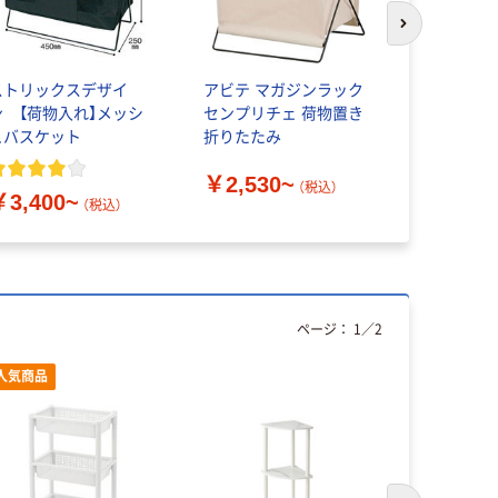
次のスライド
ストリックスデザイ
アビテ マガジンラック
【荷物入れ
ン 【荷物入れ】メッシ
センプリチェ 荷物置き
ンモック型
ュバスケット
折りたたみ
スケット
￥2,530~
（税込）
￥3,400~
￥3,300
（税込）
ページ：
1
／
2
人気商品