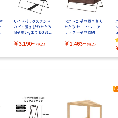
荷物
サイドバッグスタンド
ベストコ 荷物置き 折り
た
カバン置き 折りたたみ
たたみ セルフ・フロアー
ッ
耐荷重3kgまで BGS100
ラック 手荷物収納
キングジム
￥3,190~
￥1,463~
（税込）
（税込）