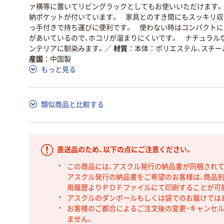
ァ横等に置いてリビングラックとしてもお使いいただけます。
納ポケットが付いています。 家具とのすき間にもスッキリ収
っ手付きで持ち運びに便利です。 使わない時はコンパクトに
があいているので、ホコリが溜まりにくいです。 ナチュラル
ンテリアに馴染みます。
／
材質
本体：ポリエステル、スチー
産国
中国製
もっと見る
類似商品と比較する
直送品のため、以下の点にご注意ください。
この商品には、アスクル発行の納品書が同梱され
アスクル発行の納品書をご希望のお客様は、商品到
用履歴よりＰＤＦファイルにて印刷することが可
アスクルのダンボールもしくは袋でのお届けでは
お客様のご都合によるご注文後の変更・キャンセル
ません。