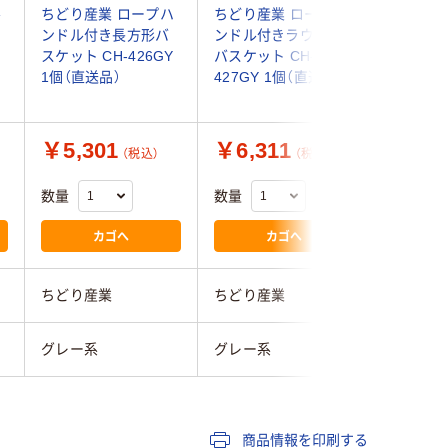
ル
ちどり産業 ロープハ
ちどり産業 ロープハ
エコー金
Y
ンドル付き長方形バ
ンドル付きラウンド
イズコミ
スケット CH-426GY
バスケット CH-
2299-40
1個（直送品）
427GY 1個（直送品）
入)（直送
￥5,301
￥6,311
￥1,9
（税込）
（税込）
数量
数量
数量
カゴへ
カゴへ
ちどり産業
ちどり産業
エコー金
グレー系
グレー系
グレー系
商品情報を印刷する