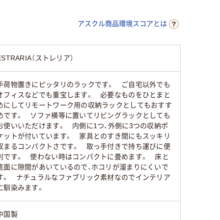
アスクル商品環境スコアとは
ESTRARIA（ストレリア）
手荷物置きにピッタリのラックです。 ご自宅以外でも
オフィスなどでも重宝します。 必要なものをひとまと
めにしてリモートワーク用の収納ラックとしてもおすす
めです。 ソファ横等に置いてリビングラックとしても
お使いいただけます。 内側に1つ、外側に3つの収納ポ
ケットが付いています。 家具とのすき間にもスッキリ
収まるコンパクトさです。 取っ手付きで持ち運びに便
利です。 使わない時はコンパクトに畳めます。 床と
底面に隙間があいているので、ホコリが溜まりにくいで
す。 ナチュラルなファブリック素材なのでインテリア
に馴染みます。
中国製