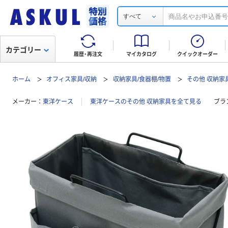
すべて
カテゴリー
履歴・再注文
マイカタログ
クイックオーダー
ホーム
オフィス家具/収納
収納家具/食器棚/物置
その他 収納家
メーカー
東洋ケース
東洋ケースのその他 収納家具を全て見る
ブラ