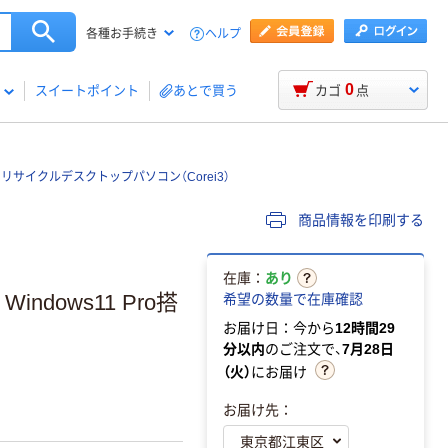
ヘルプ
各種お手続き
0
スイートポイント
あとで買う
カゴ
点
リサイクルデスクトップパソコン（Corei3）
商品情報を印刷する
在庫：
あり
 Windows11 Pro搭
希望の数量で在庫確認
お届け日：今から
12時間29
分以内
のご注文で、
7月28日
（火）
にお届け
お届け先：