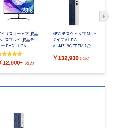
次のスライド
アイリスオーヤマ 液晶
NEC デスクトップ Mate
NEC ノー
ディスプレイ 液晶モニ
タイプML PC-
イプVF off
ー FHD LUCA
M1J47L9GFFZM 1台
￥82,85
（直送品）
￥132,930
（税込）
￥12,900~
（税込）