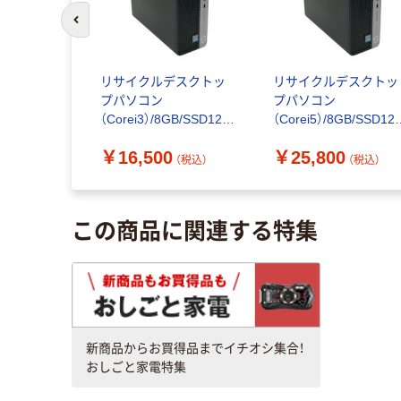
前のスライドへ
レクト デ
リサイクルデスクトッ
リサイクルデスクトッ
deavor
プパソコン
プパソコン
様固定モデル
（Corei3）/8GB/SSD128
（Corei5）/8GB/SSD12
F 1台（直送
GB以上/RPC734
GB以上/RPC735
0
￥16,500
￥25,800
Windows11 Pro搭載
Windows11 Pro搭載
（税込）
（税込）
（税込）
RPC734 1台
RPC735 1台
この商品に関連する特集
新商品からお買得品までイチオシ集合！
おしごと家電特集