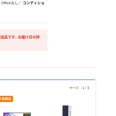
Officeなし
／
コンディショ
送品です。お届け日の詳
ページ：
1
／
3
人気商品