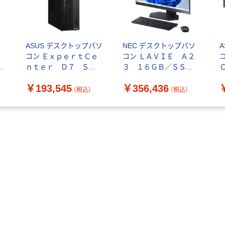
ASUS デスクトップパソ
NEC デスクトップパソ
コン ＥｘｐｅｒｔＣｅ
コン ＬＡＶＩＥ Ａ２
8
ｎｔｅｒ Ｄ７ ＳＦ
３ １６ＧＢ／ＳＳＤ
Ｆ（３２ＧＢ／ＳＳＤ
５１２ＧＢ／Ｗｉｎ１
￥193,545
￥356,436
５１２ＧＢ） D701SER-
１ PC-A2355LAB-B（直
（税込）
（税込）
714700202X（直送品）
送品）
B