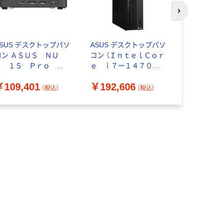
次のスライド
ASUS デスクトップパソ
ASUS デスクトップパソ
NEC デ
コン ＡＳＵＳ ＮＵ
コン （ＩｎｔｅｌＣｏｒ
コン ＬＡ
Ｃ １５ Ｐｒｏ Ｌ
ｅ ｉ７ー１４７００
３／１６Ｇ
ｉｔｅ （８ＧＢ／ＳＳ
／１６ＧＢ／ＳＳＤ５
５１２ＧＢ
￥109,401
￥192,606
￥388,2
Ｄ・１２８ＧＢ）
１２ＧＢ） D501SER-
１ PC-A23
（税込）
（税込）
NUC15CRLIP051CJ（
I716512PROX（直送品）
送品）
直送品）